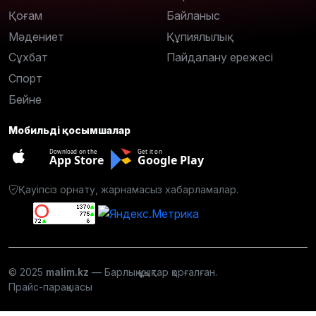
Қоғам
Байланыс
Мәдениет
Құпиялылық
Сұхбат
Пайдалану ережесі
Спорт
Бейне
Мобильді қосымшалар
Download on the
Get it on
App Store
Google Play
Қауіпсіз орнату, жарнамасыз хабарламалар.
© 2025
malim.kz
— Барлық құқықтар қорғалған.
Прайс-парақшасы