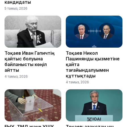
кандидаты
5 тамыз, 2026
Тоқаев Иван Гапичтің
Тоқаев Никол
қайтыс болуына
Пашинянды қызметіне
байланысты көңіл
қайта
айтты
тағайындалуымен
құттықтады
4 тамыз, 2026
4 тамыз, 2026
ЕҚЫҰ, ТМД және ҰҚШҰ
Тоқаев: Қазақстан үш