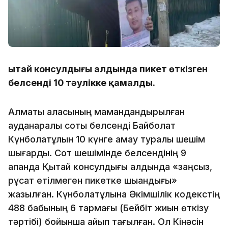
Қытай консулдығы алдында пикет өткізген
белсенді 10 тәулікке қамалды.
Алматы қаласының мамандандырылған
ауданаралық соты белсенді Байболат
Күнболатұлын 10 күнге қамау туралы шешім
шығарды. Сот шешімінде белсендінің 9
ақпанда Қытай консулдығы алдында «заңсыз,
рұқсат етілмеген пикетке шыққандығы»
жазылған. Күнболатұлына Әкімшілік кодекстің
488 бабының 6 тармағы (Бейбіт жиын өткізу
тәртібі) бойынша айып тағылған. Ол Кінәсін