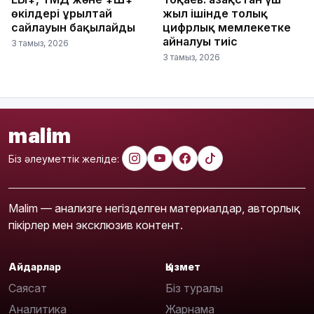
өкілдері Құрылтай
жыл ішінде толық
сайлауын бақылайды
цифрлық мемлекетке
айналуы тиіс
3 тамыз, 2026
3 тамыз, 2026
malim
Біз әлеуметтік желіде:
Malim — анализге негізделген материалдар, авторлық
пікірлер мен эксклюзив контент.
Айдарлар
Қызмет
Саясат
Біз туралы
Аналитика
Жарнама