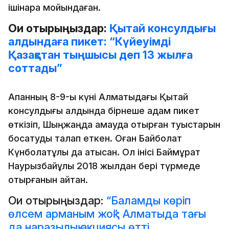
ішінара мойындаған.
Оқи отырыңыздар:
Қытай консулдығы
алдындаға пикет: “Күйеуімді
Қазақстан тыңшысы деп 13 жылға
соттады”
Ақпанның 8-9-ы күні Алматыдағы Қытай
консулдығы алдында бірнеше адам пикет
өткізіп, Шыңжаңда қамауда отырған туыстарын
босатуды талап еткен. Оған Байболат
Күнболатұлы да қатысқан. Ол інісі Баймұрат
Наурызбайұлы 2018 жылдан бері түрмеде
отырғанын айтқан.
Оқи отырыңыздар:
“Баламды көріп
өлсем арманым жоқ”: Алматыда тағы
да наразылық акциясы өтті