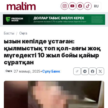
RU
Басты
Оқиға
Қызын кепілде ұстаған:
қылмыстық топ қол-аяғы жоқ
мүгедекті 10 жыл бойы қайыр
сұратқан
27 мамыр, 2025
•
Сұлу Бөлек
Оқиға