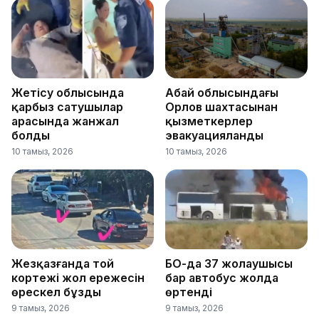
Жетісу облысында
Абай облысындағы
қарбыз сатушылар
Орлов шахтасынан
арасында жанжал
қызметкерлер
болды
эвакуацияланды
10 тамыз, 2026
10 тамыз, 2026
Жезқазғанда той
БҚО-да 37 жолаушысы
кортежі жол ережесін
бар автобус жолда
өрескел бұзды
өртенді
9 тамыз, 2026
9 тамыз, 2026