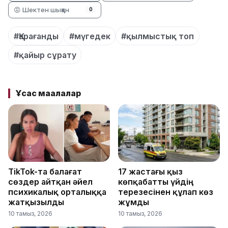
😡 Шектен шыққан
0
#Қарағанды
#мүгедек
#қылмыстық топ
#қайыр сұрату
Ұқсас мақалалар
TikTok-та балағат
17 жастағы қыз
сөздер айтқан әйел
көпқабатты үйдің
психикалық орталыққа
терезесінен құлап көз
жатқызылды
жұмды
10 тамыз, 2026
10 тамыз, 2026