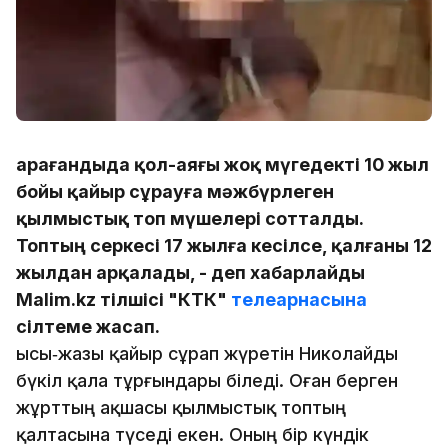
Қарағандыда қол-аяғы жоқ мүгедекті 10 жыл
бойы қайыр сұрауға мәжбүрлеген
қылмыстық топ мүшелері сотталды.
Топтың серкесі 17 жылға кесілсе, қалғаны 12
жылдан арқалады, - деп хабарлайды
Malim.kz тілшісі "КТК"
телеарнасына
сілтеме жасап.
Қысы‑жазы қайыр сұрап жүретін Николайды
бүкіл қала тұрғындары біледі. Оған берген
жұрттың ақшасы қылмыстық топтың
қалтасына түседі екен. Оның бір күндік