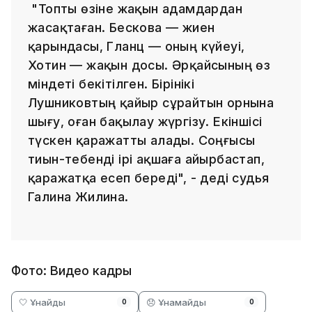
"Топты өзіне жақын адамдардан
жасақтаған. Бескова — жиен
қарындасы, Гланц — оның күйеуі,
Хотин — жақын досы. Әрқайсының өз
міндеті бекітілген. Бірінікі
Лушниковтың қайыр сұрайтын орнына
шығу, оған бақылау жүргізу. Екіншісі
түскен қаражатты алады. Соңғысы
тиын-тебенді ірі ақшаға айырбастап,
қаражатқа есеп береді", - деді судья
Галина Жилина.
Фото: Видео кадры
🤍 Ұнайды
😞 Ұнамайды
0
0