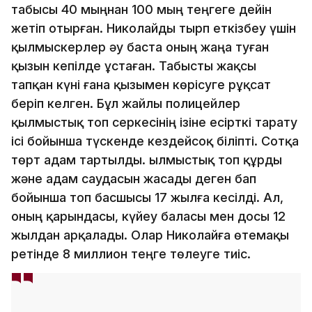
табысы 40 мыңнан 100 мың теңгеге дейін
жетіп отырған. Николайды тырп еткізбеу үшін
қылмыскерлер әу баста оның жаңа туған
қызын кепілде ұстаған. Табысты жақсы
тапқан күні ғана қызымен көрісуге рұқсат
беріп келген. Бұл жайлы полицейлер
қылмыстық топ серкесінің ізіне есірткі тарату
ісі бойынша түскенде кездейсоқ біліпті. Сотқа
төрт адам тартылды. Қылмыстық топ құрды
және адам саудасын жасады деген бап
бойынша топ басшысы 17 жылға кесілді. Ал,
оның қарындасы, күйеу баласы мен досы 12
жылдан арқалады. Олар Николайға өтемақы
ретінде 8 миллион теңге төлеуге тиіс.