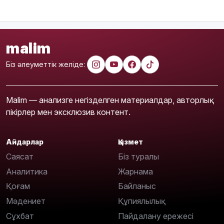
malim
Біз әлеуметтік желіде:
Malim — анализге негізделген материалдар, авторлық
пікірлер мен эксклюзив контент.
Айдарлар
Қызмет
Саясат
Біз туралы
Аналитика
Жарнама
Қоғам
Байланыс
Мәдениет
Құпиялылық
Сұхбат
Пайдалану ережесі