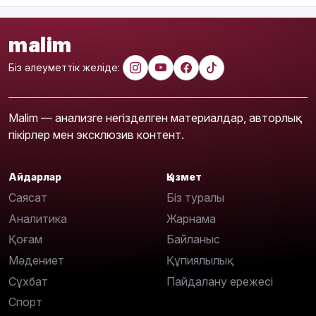
malim
Біз әлеуметтік желіде:
Malim — анализге негізделген материалдар, авторлық
пікірлер мен эксклюзив контент.
Айдарлар
Қызмет
Саясат
Біз туралы
Аналитика
Жарнама
Қоғам
Байланыс
Мәдениет
Құпиялылық
Сұхбат
Пайдалану ережесі
Спорт