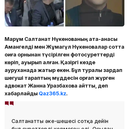
Марқұм Салтанат Нүкенованың ата-анасы
Амангелді мен Жұмагүл Нүкеновалар сотта
оқиға орнынан түсірілген фотосуреттерді
көріп, ауырып қалған. Қазіргі кезде
ауруханада жатыр екен. Бұл туралы зардап
шегуші тараптың мүддесін қорғап жүрген
адвокат Жанна Уразбахова айтты, деп
хабарлайды
Qaz365.kz
.
Салтанаттың әке-шешесі сотқа дейін
бұл суреттерді көрмеген еді. Осыдан