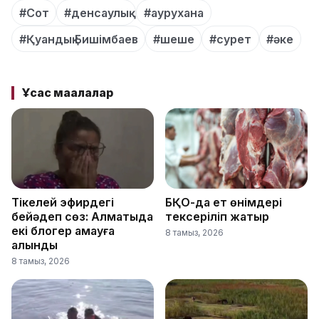
#Сот
#денсаулық
#аурухана
#Қуандық Бишімбаев
#шеше
#сурет
#әке
Ұқсас мақалалар
Тікелей эфирдегі
БҚО-да ет өнімдері
бейәдеп сөз: Алматыда
тексеріліп жатыр
екі блогер қамауға
8 тамыз, 2026
алынды
8 тамыз, 2026