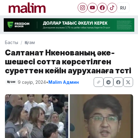
RU
Басты
Қоғам
Салтанат Нүкенованың әке-
шешесі сотта көрсетілген
суреттен кейін ауруханаға түсті
9 сәуір, 2024
•
Malim Админ
Қоғам