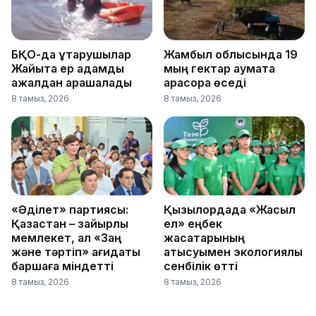
БҚО-да құтқарушылар
Жамбыл облысында 19
Жайықта ер адамды
мың гектар аумақта
ажалдан арашалады
қарасора өседі
8 тамыз, 2026
8 тамыз, 2026
«Әділет» партиясы:
Қызылордада «Жасыл
Қазақстан – зайырлы
ел» еңбек
мемлекет, ал «Заң
жасақтарының
және тәртіп» қағидаты
қатысуымен экологиялық
баршаға міндетті
сенбілік өтті
8 тамыз, 2026
8 тамыз, 2026