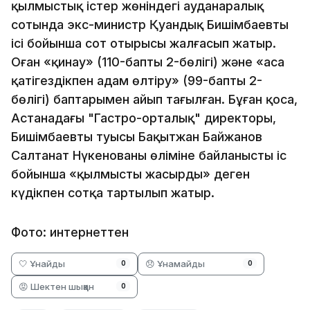
қылмыстық істер жөніндегі ауданаралық
сотында экс-министр Қуандық Бишімбаевтың
ісі бойынша сот отырысы жалғасып жатыр.
Оған «қинау» (110-баптың 2-бөлігі) және «аса
қатігездікпен адам өлтіру» (99-баптың 2-
бөлігі) баптарымен айып тағылған. Бұған қоса,
Астанадағы "Гастро-орталық" директоры,
Бишімбаевтың туысы Бақытжан Байжанов
Салтанат Нүкенованың өліміне байланысты іс
бойынша «қылмысты жасырды» деген
күдікпен сотқа тартылып жатыр.
Фото: интернеттен
🤍 Ұнайды
😞 Ұнамайды
0
0
😡 Шектен шыққан
0