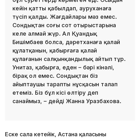
кейін қатты қабылдап, ауруханаға
түсіп қалды. Жағдайлары мәз емес.
Сондықтан соңғы сот отырыстарына
келе алмай жүр. Ал Қуандық
Бишімбаев болса, дәретханаға қалай
құлатқанын, қабырғаға қалай
құлағанын салқынқандылық айтып тұр.
Унитаз, қабырға, еден – бәрі кінәлі,
бірақ ол емес. Сондықтан біз
айыптаушы тараптың нұсқасын талап
етеміз. Біз бұл кісі өлтіру деп
санаймыз, – дейді Жанна Уразбахова.
Еске сала кетейік, Астана қаласының