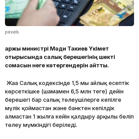
pexels
Қаржы министрі Мәди Такиев Үкімет
отырысында салық берешегінің шекті
сомасын неге көтергендерін айтты.
Жаңа Салық кодексінде 1,5 мың айлық есептік
көрсеткішке (шамамен 6,5 млн теңге) дейін
берешегі бар салық төлеушілерге кепілге
мүлік қоймастан және банктен кепілдік
алмастан 1 жылға кейін қалдыру арқылы бөліп
төлеу мүмкіндігі беріледі.