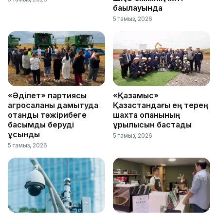
бақылауында
5 тамыз, 2026
«Әділет» партиясы
«Қазақмыс»
агросаланы дамытуда
Қазақстандағы ең терең
отандық тәжірибеге
шахта оқпанының
басымдық беруді
құрылысын бастады
ұсынды
5 тамыз, 2026
5 тамыз, 2026