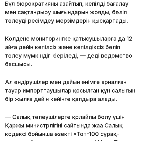
Бұл бюрократияны азайтып, кепілді бағалау
мен сақтандыру шығындарын жояды, бөліп
төлеуді ресімдеу мерзімдерін қысқартады.
Көлденең мониторингке қатысушыларға да 12
айға дейін кепілсіз және кепілдіксіз бөліп
төлеу мүмкіндігі беріледі, — деді ведомство
басшысы.
Ал өндірушілер мен дайын өнімге арналған
тауар импорттаушылар қосылған құн салығын
бір жылға дейін кейінге қалдыра алады.
— Салық төлеушілерге қолайлы болу үшін
Қаржы министрлігінің сайтында жаңа Салық
кодексі бойынша өзекті «Топ-100 сұрақ-