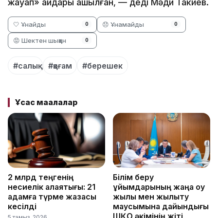
жауап» айдары ашылған, — деді Мәди Такиев.
🤍 Ұнайды
😞 Ұнамайды
0
0
😡 Шектен шыққан
0
#салық
#қоғам
#берешек
Ұқсас мақалалар
2 млрд теңгенің
Білім беру
несиелік алаяқтығы: 21
ұйымдарының жаңа оқу
адамға түрме жазасы
жылы мен жылыту
кесілді
маусымына дайындығы
ШҚО әкімінің жіті
5 тамыз, 2026