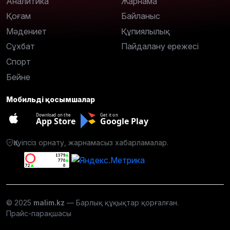
Аналитика
Жарнама
Қоғам
Байланыс
Мәдениет
Құпиялылық
Сұхбат
Пайдалану ережесі
Спорт
Бейне
Мобильді қосымшалар
Download on the
Get it on
App Store
Google Play
Қауіпсіз орнату, жарнамасыз хабарламалар.
© 2025
malim.kz
— Барлық құқықтар қорғалған.
Прайс-парақшасы