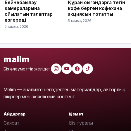
Бейнебақылау
Құран оқығандарға тегін
камераларына
кофе берген кофехана
қойылатын талаптар
акциясын тоқтатты
өзгереді
5 тамыз, 2026
5 тамыз, 2026
malim
Біз әлеуметтік желіде:
Malim — анализге негізделген материалдар, авторлық
пікірлер мен эксклюзив контент.
Айдарлар
Қызмет
Саясат
Біз туралы