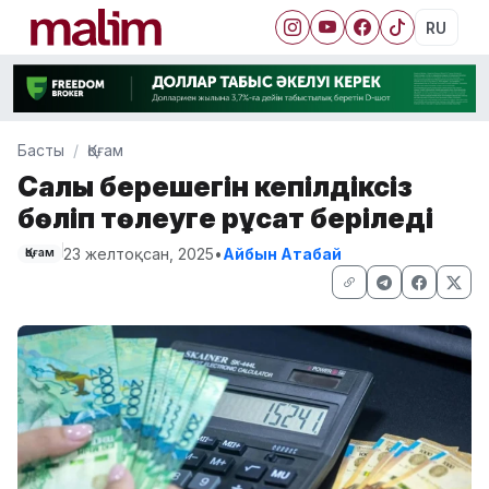
RU
Басты
Қоғам
Салық берешегін кепілдіксіз
бөліп төлеуге рұқсат беріледі
23 желтоқсан, 2025
•
Айбын Атабай
Қоғам