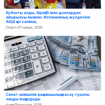
Кубокты алды, бірақ 15 млн доллардан
айырылуы мүмкін: Испанияның жүлдесіне
АҚШ қол салмақ
Спорт
•
27 шілде, 2026
Сенат әкімшілік рақымшылық жасау туралы
заңды мақұлдады
Құқық
•
29 маусым, 2026