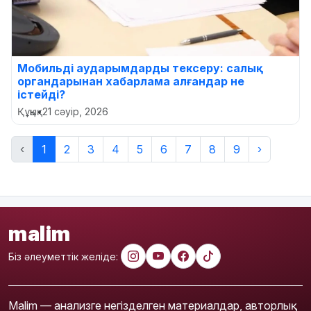
Мобильді аударымдарды тексеру: салық
органдарынан хабарлама алғандар не
істейді?
Құқық
•
21 сәуір, 2026
‹
1
2
3
4
5
6
7
8
9
›
malim
Біз әлеуметтік желіде:
Malim — анализге негізделген материалдар, авторлық