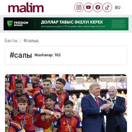
RU
Басты
#салық
#салық
Жазбалар: 102