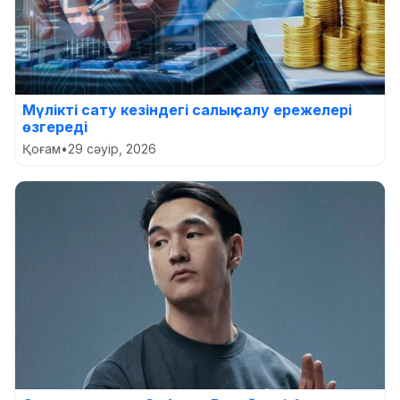
Мүлікті сату кезіндегі салық салу ережелері
өзгереді
Қоғам
•
29 сәуір, 2026