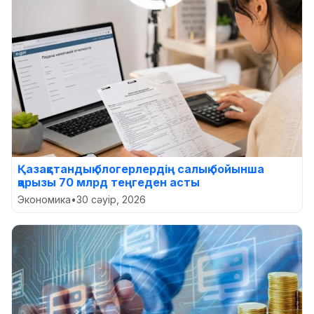
Қазақстандық блогерлердің салық бойынша
қарызы 70 млрд теңгеден асты
Экономика
•
30 сәуір, 2026