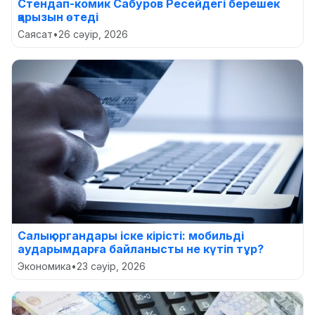
Стендап-комик Сабуров Ресейдегі берешек
қарызын өтеді
Саясат
•
26 сәуір, 2026
Салық органдары іске кірісті: мобильді
аударымдарға байланысты не күтіп тұр?
Экономика
•
23 сәуір, 2026