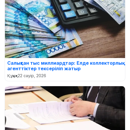
Салықтан тыс миллиардтар: Елде коллекторлық
агенттіктер тексеріліп жатыр
Құқық
•
22 сәуір, 2026