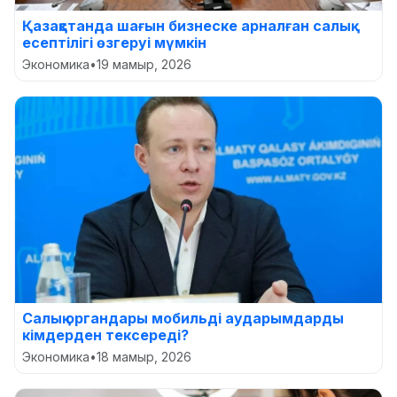
Қазақстанда шағын бизнеске арналған салық
есептілігі өзгеруі мүмкін
Экономика
•
19 мамыр, 2026
Салық органдары мобильді аударымдарды
кімдерден тексереді?
Экономика
•
18 мамыр, 2026