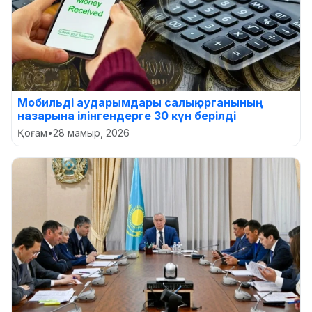
Мобильді аударымдары салық органының
назарына ілінгендерге 30 күн берілді
Қоғам
•
28 мамыр, 2026