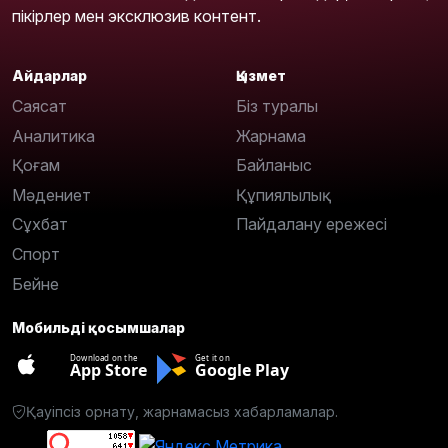
пікірлер мен эксклюзив контент.
Айдарлар
Қызмет
Саясат
Біз туралы
Аналитика
Жарнама
Қоғам
Байланыс
Мәдениет
Құпиялылық
Сұхбат
Пайдалану ережесі
Спорт
Бейне
Мобильді қосымшалар
Download on the
Get it on
App Store
Google Play
Қауіпсіз орнату, жарнамасыз хабарламалар.