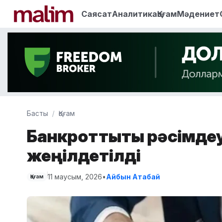
Саясат
Аналитика
Қоғам
Мәдениет
Басты
Қоғам
Банкроттықты рәсімдеу
жеңілдетілді
11 маусым, 2026
•
Айбын Атабай
Қоғам