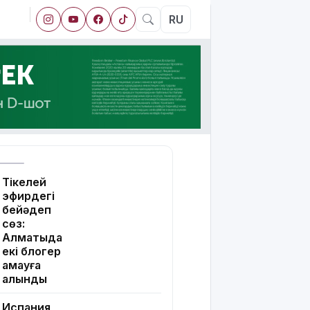
RU
Тікелей
эфирдегі
бейәдеп
сөз:
Алматыда
екі блогер
қамауға
алынды
Испания