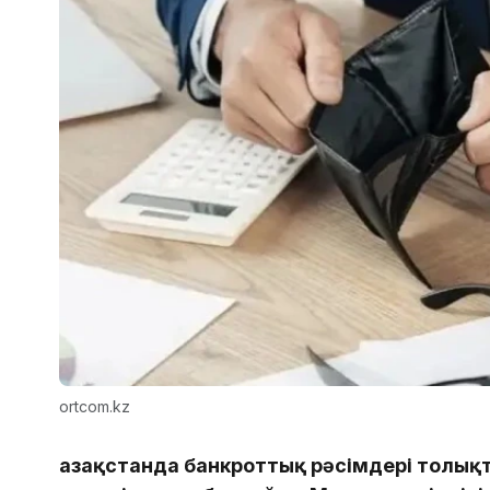
ortcom.kz
Қазақстанда банкроттық рәсімдері толы