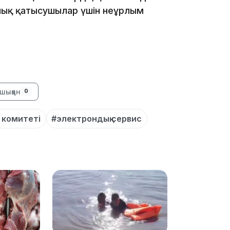
лық қатысушылар үшін неғұрлым
12:40
шыққан
0
 комитеті
#электрондық сервис
12:13
11:54