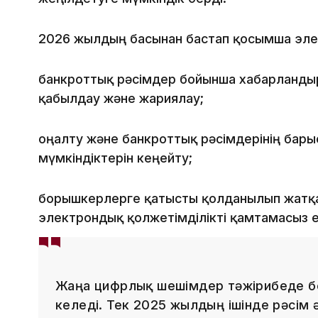
2026 жылдың басынан бастап қосымша элек
банкроттық рәсімдер бойынша хабарланды
қабылдау және жариялау;
оңалту және банкроттық рәсімдерінің бары
мүмкіндіктерін кеңейту;
борышкерлерге қатысты қолданылып жатқа
электрондық қолжетімділікті қамтамасыз е
Жаңа цифрлық шешімдер тәжірибеде б
келеді. Тек 2025 жылдың ішінде рәсім 