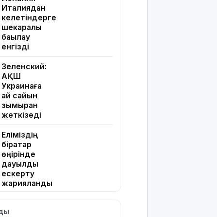
Италиядан
келетіндерге
шекаралық
бақылау
енгізді
Зеленский:
АҚШ
Украинаға
ай сайын
зымыран
жеткізеді
Еліміздің
бірқатар
өңірінде
дауылды
ескерту
жарияланды
Жапонияда
лды
жойқын