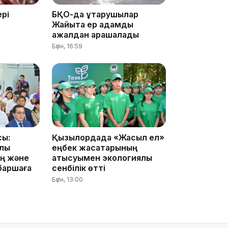
рі
БҚО-да құтқарушылар
Жайықта ер адамды
ажалдан арашалады
Бүгін, 16:59
10:56
сы:
Қызылордада «Жасыл ел»
рлы
еңбек жасақтарының
аң және
қатысуымен экологиялық
 баршаға
сенбілік өтті
Бүгін, 13:00
09:36