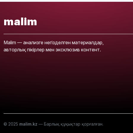
malim
Malim — анализге негізделген материалдар,
авторлық пікірлер мен эксклюзив контент.
© 2025
malim.kz
— Барлық құқықтар қорғалған.