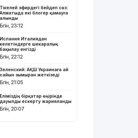
тайфун
Тікелей эфирдегі бейәдеп сөз:
соғып, 14
Алматыда екі блогер қамауға
мың
алынды
ғимарат
Бүгін, 23:12
жарықсыз
қалды
Испания Италиядан
келетіндерге шекаралық
БҚО-да ет
бақылау енгізді
өнімдері
Бүгін, 22:12
тексеріліп
жатыр
Зеленский: АҚШ Украинаға ай
сайын зымыран жеткізеді
Бельгия
Бүгін, 21:05
Королі
Филипп
Еліміздің бірқатар өңірінде
Қасым-
дауылды ескерту жарияланды
Жомарт
Бүгін, 20:07
Тоқаевқа
жауап хат
жолдады
БҚО-да