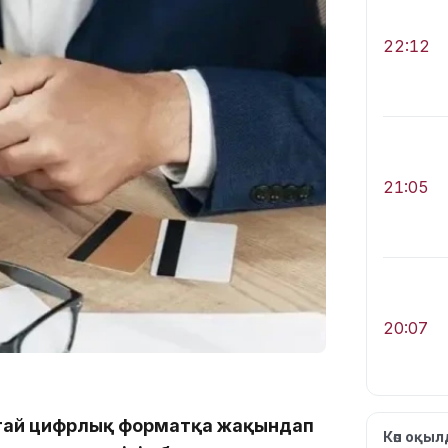
22:12
21:05
20:07
қтай цифрлық форматқа жақындап
Көп оқы