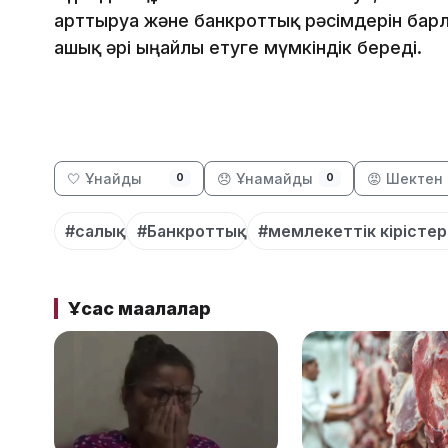
арттыруға және банкроттық рәсімдерін бар
ашық әрі ыңғайлы етуге мүмкіндік береді.
🤍 Ұнайды
😞 Ұнамайды
😡 Шектен 
0
0
#салық
#Банкроттық
#мемлекеттік кірістер
Ұқсас мақалалар