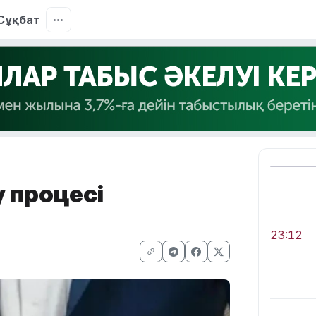
Сұқбат
 процесі
23:12