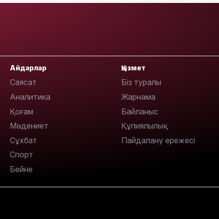
08:36
Айдарлар
Қызмет
Саясат
Біз туралы
23:40
Аналитика
Жарнама
Қоғам
Байланыс
Мәдениет
Құпиялылық
Сұхбат
Пайдалану ережесі
21:59
Спорт
Бейне
21:00