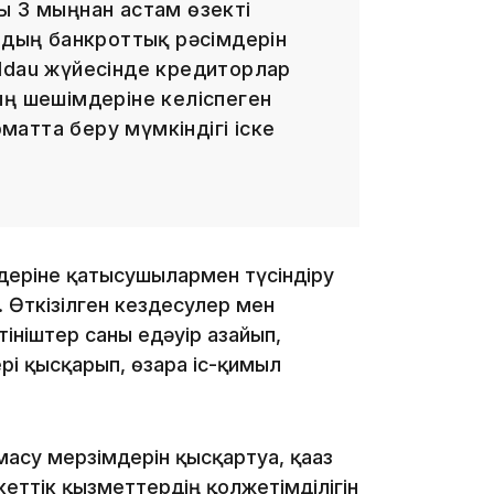
ы 3 мыңнан астам өзекті
ардың банкроттық рәсімдерін
ldau жүйесінде кредиторлар
ың шешімдеріне келіспеген
атта беру мүмкіндігі іске
13:39
деріне қатысушылармен түсіндіру
 Өткізілген кездесулер мен
тініштер саны едәуір азайып,
і қысқарып, өзара іс-қимыл
13:00
асу мерзімдерін қысқартуға, қағаз
кеттік қызметтердің қолжетімділігін