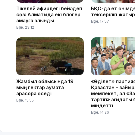
Тікелей эфирдегі бейәдеп
БҚО-да ет өнімде
сөз: Алматыда екі блогер
тексеріліп жатыр
қамауға алынды
Бүгін, 17:57
Бүгін, 23:12
Жамбыл облысында 19
«Әділет» партия
мың гектар аумақта
Қазақстан – зайы
қарасора өседі
мемлекет, ал «З
тәртіп» қағидаты
Бүгін, 15:55
міндетті
Бүгін, 14:26