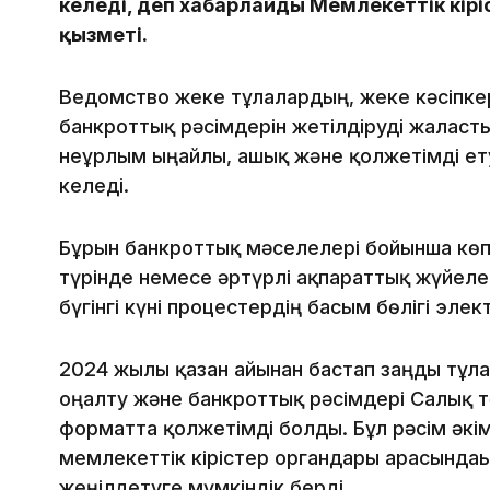
келеді, деп хабарлайды Мемлекеттік кірі
қызметі.
Ведомство жеке тұлғалардың, жеке кәсіпке
банкроттық рәсімдерін жетілдіруді жалғас
неғұрлым ыңғайлы, ашық және қолжетімді ету
келеді.
Бұрын банкроттық мәселелері бойынша көпте
түрінде немесе әртүрлі ақпараттық жүйел
бүгінгі күні процестердің басым бөлігі эле
2024 жылғы қазан айынан бастап заңды тұлғ
оңалту және банкроттық рәсімдері Салық т
форматта қолжетімді болды. Бұл рәсім әкі
мемлекеттік кірістер органдары арасындағ
жеңілдетуге мүмкіндік берді.