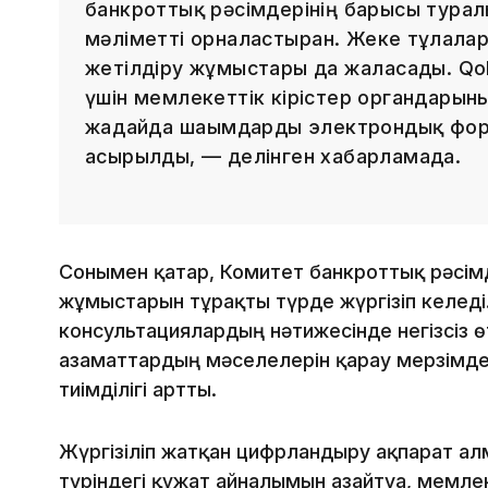
банкроттық рәсімдерінің барысы турал
мәліметті орналастырған. Жеке тұлғал
жетілдіру жұмыстары да жалғасады. Qo
үшін мемлекеттік кірістер органдарын
жағдайда шағымдарды электрондық форм
асырылды, — делінген хабарламада.
Сонымен қатар, Комитет банкроттық рәсім
жұмыстарын тұрақты түрде жүргізіп келеді.
консультациялардың нәтижесінде негізсіз ө
азаматтардың мәселелерін қарау мерзімдер
тиімділігі артты.
Жүргізіліп жатқан цифрландыру ақпарат алм
түріндегі құжат айналымын азайтуға, мемле