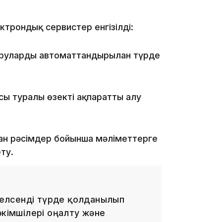
16:59
трондық сервистер енгізілді:
руларды автоматтандырылған түрде
15:55
сы туралы өзекті ақпаратты алу
н рәсімдер бойынша мәліметтерге
ту.
14:26
елсенді түрде қолданылып
әкімшілері оңалту және