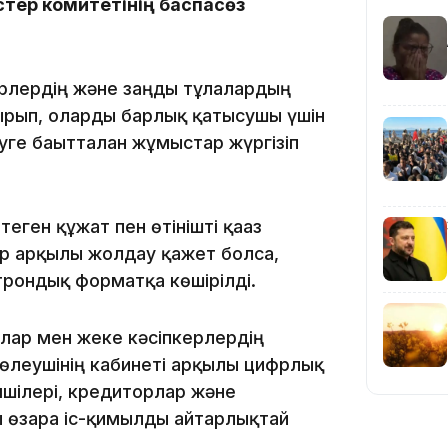
стер комитетінің баспасөз
18:58
рлердің және заңды тұлғалардың
тырып, оларды барлық қатысушы үшін
ге бағытталған жұмыстар жүргізіп
17:57
ген құжат пен өтінішті қағаз
ер арқылы жолдау қажет болса,
ктрондық форматқа көшірілді.
17:10
алар мен жеке кәсіпкерлердің
өлеушінің кабинеті арқылы цифрлық
мшілері, кредиторлар және
ы өзара іс-қимылды айтарлықтай