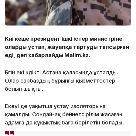
Күні кеше президент ішкі істер министріне
оларды ұстап, жауапқа тартуды тапсырған
еді, деп хабарлайды Malim.kz.
Бүгін екі күдікті Астана қаласында ұсталды.
Олар сарбаздың бұрынғы қызметтестері
болып шықты.
Екеуі де уақытша ұстау изоляторына
қамалды. Сондай-ақ бейнетүсірілім жасаған
адамға да құқықтық баға берілетін болады.