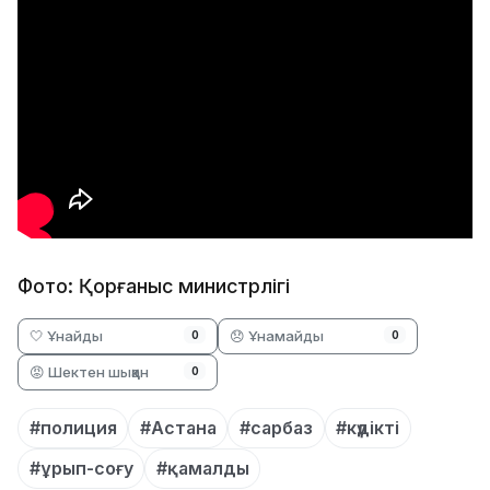
Фото: Қорғаныс министрлігі
🤍 Ұнайды
😞 Ұнамайды
0
0
😡 Шектен шыққан
0
#полиция
#Астана
#сарбаз
#күдікті
#ұрып-соғу
#қамалды