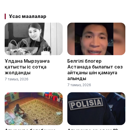
Ұқсас мақалалар
Ұлдана Мырзуанға
Белгілі блогер
қатысты іс сотқа
Астанада былапыт сөз
жолданды
айтқаны үшін қамауға
алынды
7 тамыз, 2026
7 тамыз, 2026