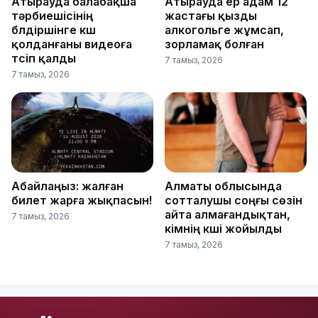
Атырауда балабақша
Атырауда ер адам 12
тәрбиешісінің
жастағы қызды
бүлдіршінге күш
алкогольге жұмсап,
қолданғаны видеоға
зорламақ болған
түсіп қалды
7 тамыз, 2026
7 тамыз, 2026
Абайлаңыз: жалған
Алматы облысында
билет жарға жықпасын!
сотталушы соңғы сөзін
айта алмағандықтан,
7 тамыз, 2026
үкімнің күші жойылды
7 тамыз, 2026