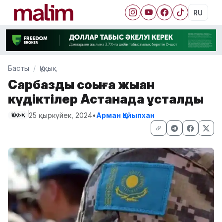
RU
Басты
Құқық
Сарбазды соққыға жыққан
күдіктілер Астанада ұсталды
25 қыркүйек, 2024
•
Арман Қайыпхан
Құқық