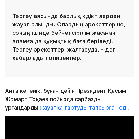
Тергеу аясында барлық күдіктілерден
жауап алынды. Олардың әрекеттеріне,
соның ішінде бейнетүсірілім жасаған
адамға да құқықтық баға беріледі.
Тергеу әрекеттері жалғасуда, - деп
хабарлады полицейлер.
Айта кетейік, бұған дейін Президент Қасым-
Жомарт Тоқаев пойызда сарбазды
ұрғандарды
жауапқа тартуды тапсырған еді.