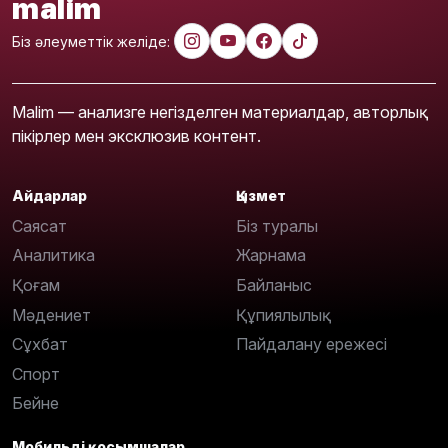
malim
Біз әлеуметтік желіде:
Malim — анализге негізделген материалдар, авторлық
пікірлер мен эксклюзив контент.
Айдарлар
Қызмет
Саясат
Біз туралы
Аналитика
Жарнама
Қоғам
Байланыс
Мәдениет
Құпиялылық
Сұхбат
Пайдалану ережесі
Спорт
Бейне
Мобильді қосымшалар