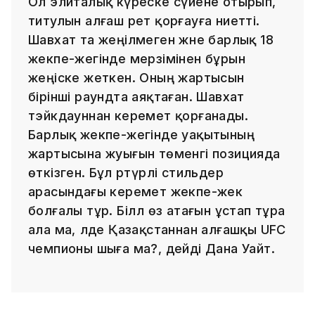
Ол элиталық күреске сүйене отырып,
титулын алғаш рет қорғауға ниетті.
Шавхат та жеңілмеген және барлық 18
жекпе-жегінде мерзімінен бұрын
жеңіске жеткен. Оның жартысын
бірінші раундта аяқтаған. Шавхат
тэйкдауннан керемет қорғанады.
Барлық жекпе-жегінде уақытының
жартысына жуығын төменгі позицияда
өткізген. Бұл әртүрлі стильдер
арасындағы керемет жекпе-жек
болғалы тұр. Біләл өз атағын ұстап тұра
ала ма, әлде Қазақстаннан алғашқы UFC
чемпионы шыға ма?, дейді Дана Уайт.