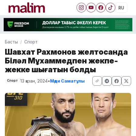
RU
Басты
Спорт
Шавхат Рахмонов желтоқсанда
Біләл Мұхаммедпен жекпе-
жекке шығатын болды
13 қазан, 2024
•
Мәди Саматұлы
Спорт