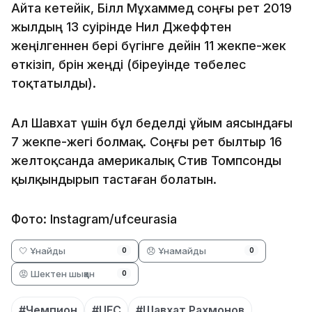
Айта кетейік, Біләл Мұхаммед соңғы рет 2019
жылдың 13 сәуірінде Нил Джеффтен
жеңілгеннен бері бүгінге дейін 11 жекпе-жек
өткізіп, бәрін жеңді (біреуінде төбелес
тоқтатылды).
Ал Шавхат үшін бұл беделді ұйым аясындағы
7 жекпе-жегі болмақ. Соңғы рет былтыр 16
желтоқсанда америкалық Стив Томпсонды
қылқындырып тастаған болатын.
Фото: Instagram/ufceurasia
🤍 Ұнайды
😞 Ұнамайды
0
0
😡 Шектен шыққан
0
#Чемпион
#UFC
#Шавхат Рахмонов