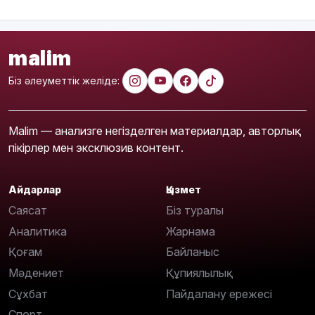
malim
Біз әлеуметтік желіде:
Malim — анализге негізделген материалдар, авторлық
пікірлер мен эксклюзив контент.
Айдарлар
Қызмет
Саясат
Біз туралы
Аналитика
Жарнама
Қоғам
Байланыс
Мәдениет
Құпиялылық
Сұхбат
Пайдалану ережесі
Спорт