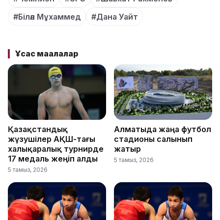
#Біләл Мұхаммед
#Дана Уайт
Ұқсас мақалалар
Қазақстандық
Алматыда жаңа футбол
жүзушілер АҚШ-тағы
стадионы салынып
халықаралық турнирде
жатыр
17 медаль жеңіп алды
5 тамыз, 2026
5 тамыз, 2026