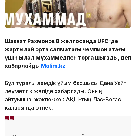
Шавхат Рахмонов 8 желтоқсанда UFC-де
жартылай орта салмақтағы чемпион атағы
үшін Біләл Мұхаммедпен торға шығады, деп
хабарлайды
Malim.kz.
Бұл туралы әлемдік ұйым басшысы Дана Уайт
әлеуметтік желіде хабарлады. Оның
айтуынша, жекпе-жек АҚШ-тың Лас-Вегас
қаласында өтпек.