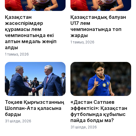
Қазақстан
Қазақстандық балуан
жасөспірімдер
U17 әлем
құрамасы әлем
чемпионатында топ
чемпионатында екі
жарды
алтын медаль жеңіп
1 тамыз, 2026
алды
1 тамыз, 2026
Тоқаев Қырғызстанның
«Дастан Сатпаев
Шолпан-Ата қаласына
эффектісі»: Қазақстан
барды
футболында құбылыс
пайда болды ма?
31 шілде, 2026
31 шілде, 2026