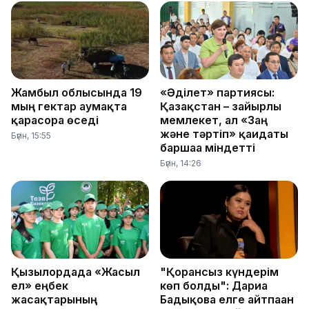
Жамбыл облысында 19
«Әділет» партиясы:
мың гектар аумақта
Қазақстан – зайырлы
қарасора өседі
мемлекет, ал «Заң
және тәртіп» қағидаты
Бүгін, 15:55
баршаға міндетті
Бүгін, 14:26
Қызылордада «Жасыл
"Қорғансыз күндерім
ел» еңбек
көп болды": Дариға
жасақтарының
Бадықова елге айтпаған