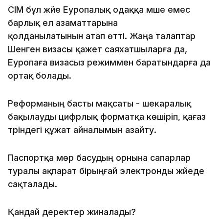
СІМ бұл жүйе Еуропалық одаққа мүше емес
барлық ел азаматтарына
қолданылатынын атап өтті. Жаңа талаптар
Шенген визасы қажет саяхатшыларға да,
Еуропаға визасыз режиммен баратындарға да
ортақ болады.
Реформаның басты мақсаты - шекаралық
бақылауды цифрлық форматқа көшіріп, қағаз
түріндегі құжат айналымын азайту.
Паспортқа мөр басудың орнына сапарлар
туралы ақпарат бірыңғай электронды жүйеде
сақталады.
Қандай деректер жиналады?