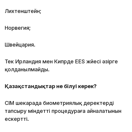
Лихтенштейн;
Норвегия;
Швейцария.
Тек Ирландия мен Кипрде EES жүйесі әзірге
қолданылмайды.
Қазақстандықтар не білуі керек?
СІМ шекарада биометриялық деректерді
тапсыру міндетті процедураға айналатынын
ескертті.