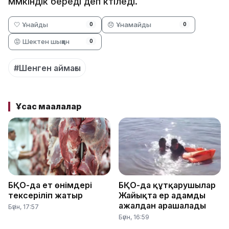
мүмкіндік береді деп күтіледі.
🤍 Ұнайды
😞 Ұнамайды
0
0
😡 Шектен шыққан
0
#Шенген аймағы
Ұқсас мақалалар
БҚО-да ет өнімдері
БҚО-да құтқарушылар
тексеріліп жатыр
Жайықта ер адамды
ажалдан арашалады
Бүгін, 17:57
Бүгін, 16:59