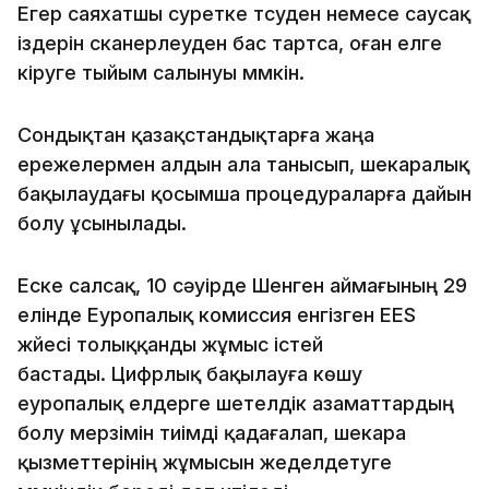
Егер саяхатшы суретке түсуден немесе саусақ
іздерін сканерлеуден бас тартса, оған елге
кіруге тыйым салынуы мүмкін.
Сондықтан қазақстандықтарға жаңа
ережелермен алдын ала танысып, шекаралық
бақылаудағы қосымша процедураларға дайын
болу ұсынылады.
Еске салсақ, 10 сәуірде Шенген аймағының 29
елінде Еуропалық комиссия енгізген EES
жүйесі толыққанды жұмыс істей
бастады. Цифрлық бақылауға көшу
еуропалық елдерге шетелдік азаматтардың
болу мерзімін тиімді қадағалап, шекара
қызметтерінің жұмысын жеделдетуге