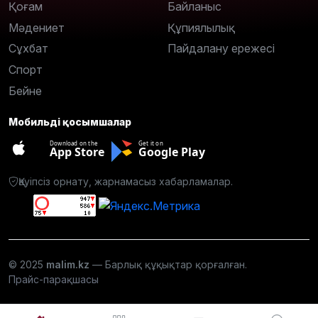
Қоғам
Байланыс
Мәдениет
Құпиялылық
Сұхбат
Пайдалану ережесі
Спорт
Бейне
Мобильді қосымшалар
Download on the
Get it on
App Store
Google Play
Қауіпсіз орнату, жарнамасыз хабарламалар.
© 2025
malim.kz
— Барлық құқықтар қорғалған.
Прайс-парақшасы