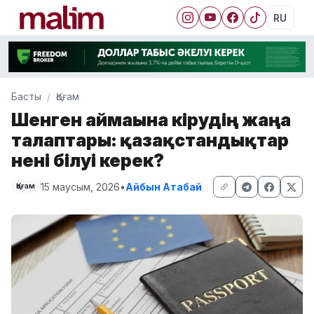
RU
Басты
Қоғам
Шенген аймағына кірудің жаңа
талаптары: қазақстандықтар
нені білуі керек?
15 маусым, 2026
•
Айбын Атабай
Қоғам