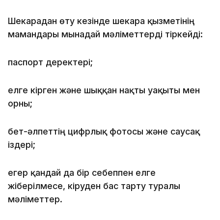
Шекарадан өту кезінде шекара қызметінің
мамандары мынадай мәліметтерді тіркейді:
паспорт деректері;
елге кірген және шыққан нақты уақыты мен
орны;
бет-әлпеттің цифрлық фотосы және саусақ
іздері;
егер қандай да бір себеппен елге
жіберілмесе, кіруден бас тарту туралы
мәліметтер.