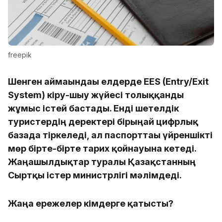
freepik
Шенген аймағындағы елдерде EES (Entry/Exit
System) кіру-шығу жүйесі толыққанды
жұмыс істей бастады. Енді шетелдік
туристердің деректері бірыңғай цифрлық
базада тіркеледі, ал паспорттағы үйреншікті
мөр бірте-бірте тарих қойнауына кетеді.
Жаңашылдықтар туралы Қазақстанның
Сыртқы істер министрлігі мәлімдеді.
Жаңа ережелер кімдерге қатысты?