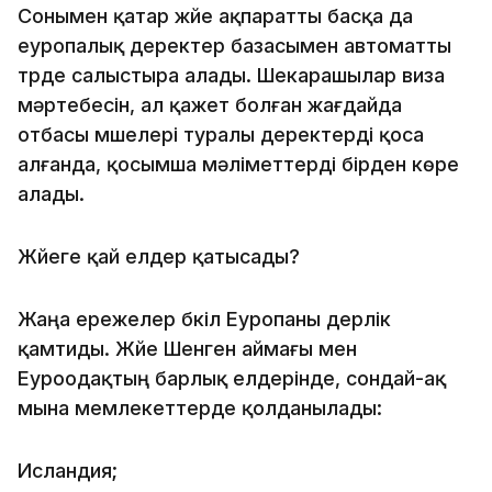
Сонымен қатар жүйе ақпаратты басқа да
еуропалық деректер базасымен автоматты
түрде салыстыра алады. Шекарашылар виза
мәртебесін, ал қажет болған жағдайда
отбасы мүшелері туралы деректерді қоса
алғанда, қосымша мәліметтерді бірден көре
алады.
Жүйеге қай елдер қатысады?
Жаңа ережелер бүкіл Еуропаны дерлік
қамтиды. Жүйе Шенген аймағы мен
Еуроодақтың барлық елдерінде, сондай-ақ
мына мемлекеттерде қолданылады:
Исландия;