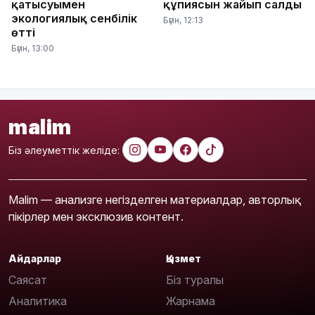
қатысуымен
құпиясын жайып салды
экологиялық сенбілік
Бүгін, 12:13
өтті
Бүгін, 13:00
malim
Біз әлеуметтік желіде:
Malim — анализге негізделген материалдар, авторлық
пікірлер мен эксклюзив контент.
Айдарлар
Қызмет
Саясат
Біз туралы
Аналитика
Жарнама