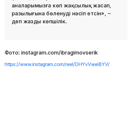
аналарымызға көп жақсылық жасап,
разылығына бөленуді нәсіп етсін», –
деп жазды көпшілік.
Фото: instagram.com/ibragimovserik
https://www.instagram.com/reel/DHYvVweiBYV/