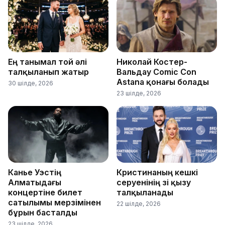
Ең танымал той әлі
Николай Костер-
талқыланып жатыр
Вальдау Comic Con
Astana қонағы болады
30 шілде, 2026
23 шілде, 2026
Канье Уэстің
Кристинаның кешкі
Алматыдағы
серуенінің өзі қызу
концертіне билет
талқыланады
сатылымы мерзімінен
22 шілде, 2026
бұрын басталды
23 шілде, 2026