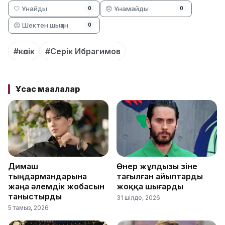
🤍 Ұнайды
😞 Ұнамайды
0
0
😡 Шектен шыққан
0
#көлік
#Серік Ибрагимов
Ұқсас мақалалар
Димаш
Өнер жұлдызы өзіне
тыңдармандарына
тағылған айыптарды
жаңа әлемдік жобасын
жоққа шығарды
таныстырды
31 шілде, 2026
5 тамыз, 2026