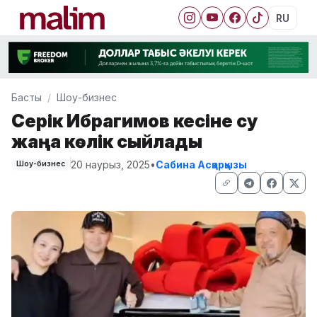
RU
Басты
Шоу-бизнес
Серік Ибрагимов әкесіне су
жаңа көлік сыйлады
20 наурыз, 2025
•
Сабина Асқарқызы
Шоу-бизнес