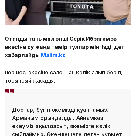
Отандық танымал әнші Серік Ибрагимов
әкесіне су жаңа темір тұлпар мінгізді, деп
хабарлайды
Malim.kz
.
Өнер иесі әкесіне салоннан көлік алып беріп,
тосынсый жасады.
Достар, бүгін әкемізді қуантамыз.
Арманым орындалды. Айнамкөз
екеуміз ақылдасып, әкемізге көлік
сыйлаймыз. Әке-шешеге деген құрмет