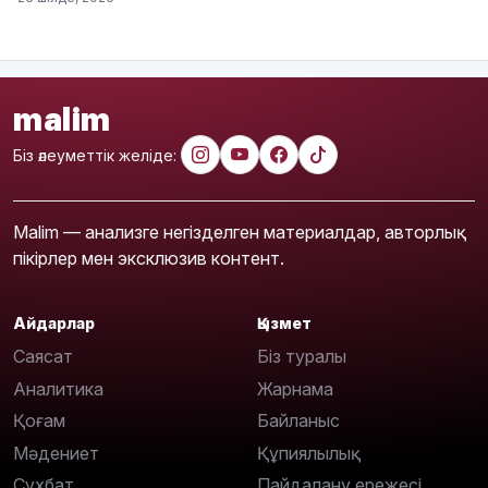
malim
Біз әлеуметтік желіде:
Malim — анализге негізделген материалдар, авторлық
пікірлер мен эксклюзив контент.
Айдарлар
Қызмет
Саясат
Біз туралы
Аналитика
Жарнама
Қоғам
Байланыс
Мәдениет
Құпиялылық
Сұхбат
Пайдалану ережесі