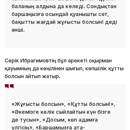
баланың алдына да келеді. Сондықтан
баршаңызға осындай қуанышты сәт,
бақытты жағдай жұғысты болсын! деді
әнші.
Серік Ибрагимовтің бұл әрекеті оқырман
қауымның да көңілінен шығып, көпшілік құтты
болсын айтып жатыр.
«Жұғысты болсын», «Құтты болсын!»,
«Әкемізге көлік сыйлайтын күн бізге
де тусын», «Досым, көп адамға
үлгісің», «Баршамызға ата-