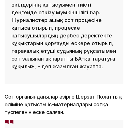
өкілдерінің қатысуымен тиісті
деңгейде өткізу мүмкіншілігі бар.
Журналистер ашық сот процесіне
қатыса отырып, процеске
қатысушылардың дербес деректерге
құқықтарын қорғауды ескере отырып,
төрағалық етуші судьяның рұқсатымен
сот залынан ақпаратты БАҚ-қа таратуға
құқылы», - деп жазылған жауапта.
Сот органындағылар әзірге Шерзат Полаттың
өліміне қатысты іс-материалдары сотқа
түспегенін еске салған.