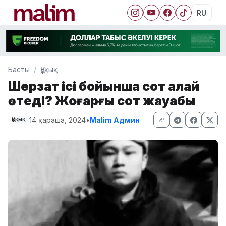
RU
Басты
Құқық
Шерзат ісі бойынша сот қалай
өтеді? Жоғарғы сот жауабы
14 қараша, 2024
•
Malim Админ
Құқық