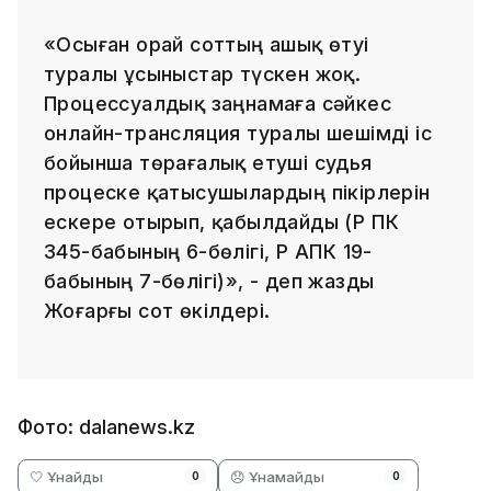
«Осыған орай соттың ашық өтуі
туралы ұсыныстар түскен жоқ.
Процессуалдық заңнамаға сәйкес
онлайн-трансляция туралы шешімді іс
бойынша төрағалық етуші судья
процеске қатысушылардың пікірлерін
ескере отырып, қабылдайды (ҚР ҚПК
345-бабының 6-бөлігі, ҚР АПК 19-
бабының 7-бөлігі)», - деп жазды
Жоғарғы сот өкілдері.
Фото: dalanews.kz
🤍 Ұнайды
😞 Ұнамайды
0
0