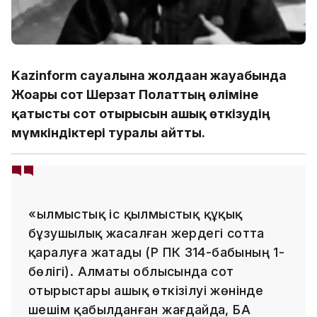
Kazinform сауалына жолдаған жауабында
Жоғарғы сот Шерзат Полаттың өліміне
қатысты сот отырысын ашық өткізудің
мүмкіндіктері туралы айтты.
«Қылмыстық іс қылмыстық құқық
бұзушылық жасалған жердегі сотта
қаралуға жатады (ҚР ҚПК 314-бабының 1-
бөлігі). Алматы облысында сот
отырыстары ашық өткізілуі жөнінде
шешім қабылданған жағдайда, БАҚ