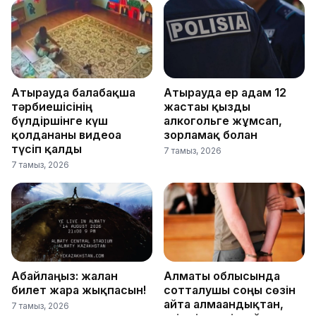
Атырауда балабақша
Атырауда ер адам 12
тәрбиешісінің
жастағы қызды
бүлдіршінге күш
алкогольге жұмсап,
қолданғаны видеоға
зорламақ болған
түсіп қалды
7 тамыз, 2026
7 тамыз, 2026
Абайлаңыз: жалған
Алматы облысында
билет жарға жықпасын!
сотталушы соңғы сөзін
айта алмағандықтан,
7 тамыз, 2026