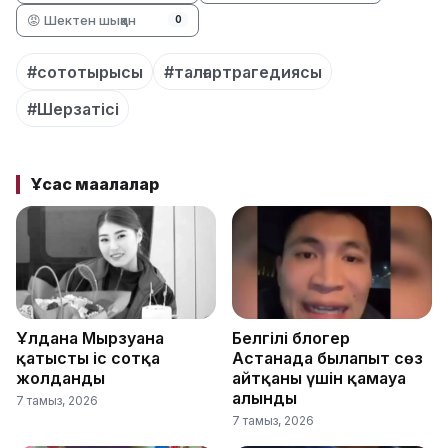
😡 Шектен шыққан
0
#сототырысы
#талғартрагедиясы
#Шерзатісі
Ұқсас мақалалар
Ұлдана Мырзуанға
Белгілі блогер
қатысты іс сотқа
Астанада былапыт сөз
жолданды
айтқаны үшін қамауға
алынды
7 тамыз, 2026
7 тамыз, 2026