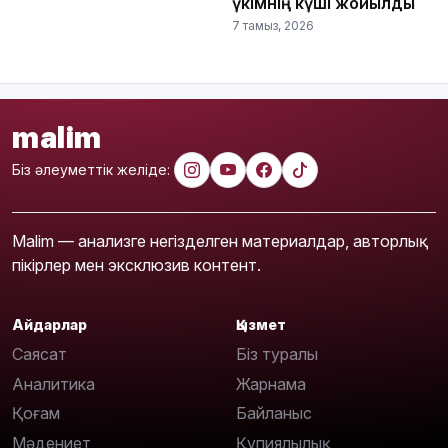
үкімнің күші жойылды
7 тамыз, 2026
malim
Біз әлеуметтік желіде:
Malim — анализге негізделген материалдар, авторлық
пікірлер мен эксклюзив контент.
Айдарлар
Қызмет
Саясат
Біз туралы
Аналитика
Жарнама
Қоғам
Байланыс
Мәдениет
Құпиялылық