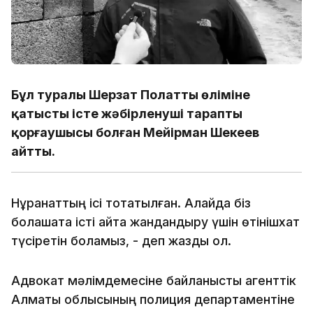
Бұл туралы Шерзат Полаттың өліміне
қатысты істе жәбірленуші тараптың
қорғаушысы болған Мейірман Шекеев
айтты.
Нұрқанаттың ісі тоқтатылған. Алайда біз
болашақта істі қайта жандандыру үшін өтінішхат
түсіретін боламыз, - деп жазды ол.
Адвокат мәлімдемесіне байланысты агенттік
Алматы облысының полиция департаментіне