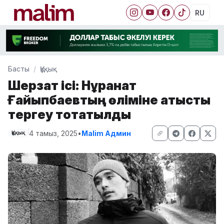
RU
Басты
Құқық
Шерзат ісі: Нұрқанат
Ғайыпбаевтың өліміне қатысты
тергеу тоқтатылды
4 тамыз, 2025
•
Malim Админ
Құқық