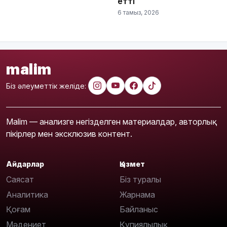
етті
6 тамыз, 2026
malim
Біз әлеуметтік желіде:
Malim — анализге негізделген материалдар, авторлық
пікірлер мен эксклюзив контент.
Айдарлар
Қызмет
Саясат
Біз туралы
Аналитика
Жарнама
Қоғам
Байланыс
Мәдениет
Құпиялылық