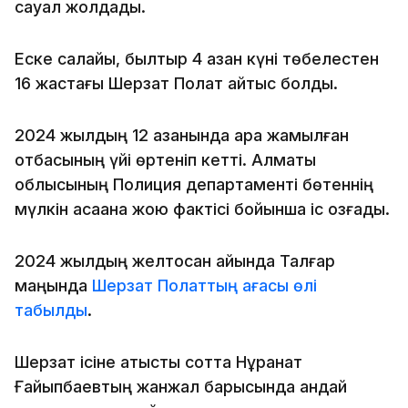
сауал жолдады.
Еске салайық, былтыр 4 қазан күні төбелестен
16 жастағы Шерзат Полат қайтыс болды.
2024 жылдың 12 қазанында қара жамылған
отбасының үйі өртеніп кетті. Алматы
облысының Полиция департаменті бөтеннің
мүлкін қасақана жою фактісі бойынша іс қозғады.
2024 жылдың желтоқсан айында Талғар
маңында
Шерзат Полаттың ағасы өлі
табылды
.
Шерзат ісіне қатысты сотта Нұрқанат
Ғайыпбаевтың жанжал барысында қандай