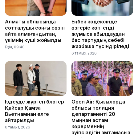
Алматы облысында
Еңбек кодексінде
сотталушы соңғы сөзін
өзгеріс көп: енді
айта алмағандықтан,
жұмысқа қабылдаудан
үкімнің күші жойылды
бас тартудың себебі
жазбаша түсіндіріледі
Бүгін, 09:40
6 тамыз, 2026
Іздеуде жүрген блогер
Open Air: Қызылорда
Қайсар Қамза
облысы полиция
Вьетнамнан елге
департаменті 20
қайтарылды
мыңнан астам
көрерменнің
6 тамыз, 2026
қауіпсіздігін қамтамасыз