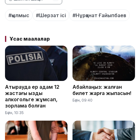
#қылмыс
#Шерзат ісі
#Нұрқанат Ғайыпбаев
Ұқсас мақалалар
Атырауда ер адам 12
Абайлаңыз: жалған
жастағы қызды
билет жарға жықпасын!
алкогольге жұмсап,
Бүгін, 09:40
зорламақ болған
Бүгін, 10:35