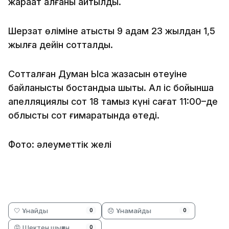
жарақат алғаны айтылды.
Шерзат өліміне қатысты 9 адам 23 жылдан 1,5
жылға дейін сотталды.
Сотталған Думан Ысқақ жазасын өтеуіне
байланысты бостандыққа шықты. Ал іс бойынша
апелляциялық сот 18 тамыз күні сағат 11:00–де
облыстық сот ғимаратында өтеді.
Фото: әлеуметтік желі
🤍 Ұнайды
😞 Ұнамайды
0
0
😡 Шектен шыққан
0