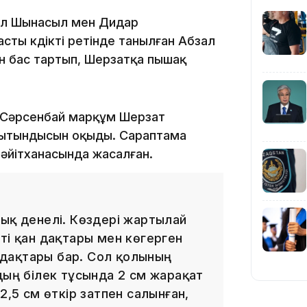
16:33
бзал Шынасыл мен Дидар
сты күдікті ретінде танылған Абзал
н бас тартып, Шерзатқа пышақ
16:01
 Сәрсенбай марқұм Шерзат
рытындысын оқыды. Сараптама
әйітханасында жасалған.
15:33
рық денелі. Көздері жартылай
ті қан дақтары мен көгерген
н дақтары бар. Сол қолының
дың білек тұсында 2 см жарақат
15:04
2,5 см өткір затпен салынған,