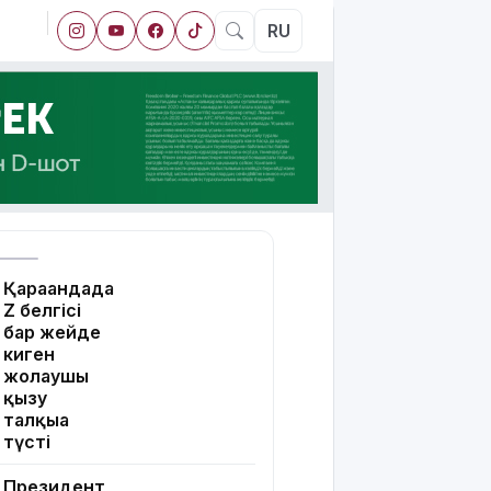
RU
Қарағандада
Z белгісі
бар жейде
киген
жолаушы
қызу
талқыға
түсті
Президент