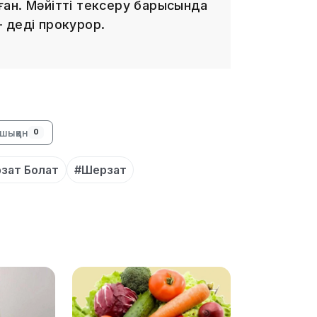
ан. Мәйітті тексеру барысында
 деді прокурор.
14:10
шыққан
0
зат Болат
#Шерзат
13:14