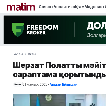
Саясат
Аналитика
Қоғам
Мәдениет
Басты
Қоғам
Шерзат Полаттың мәйі
сараптама қорытынд
21 мамыр, 2025
•
Арман Қайыпхан
Қоғам