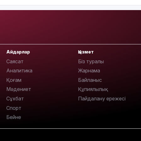
11:23
Айдарлар
Қызмет
Саясат
Біз туралы
Аналитика
Жарнама
Қоғам
Байланыс
11:20
Мәдениет
Құпиялылық
Сұхбат
Пайдалану ережесі
Спорт
Бейне