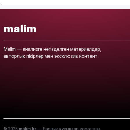
malim
Malim — анализге негізделген материалдар,
авторлық пікірлер мен эксклюзив контент.
© 2025
malim.kz
— Барлық құқықтар қорғалған.