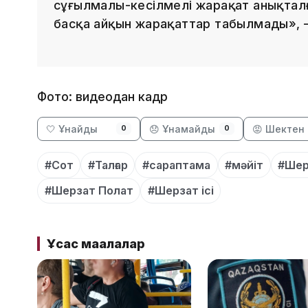
сұғылмалы-кесілмелі жарақат анықталғ
басқа айқын жарақаттар табылмады», –
Фото: видеодан кадр
🤍 Ұнайды
😞 Ұнамайды
😡 Шектен 
0
0
#Сот
#Талғар
#сараптама
#мәйіт
#Шер
#Шерзат Полат
#Шерзат ісі
Ұқсас мақалалар