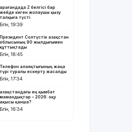
Мырзуанға
Қарағандада Z белгісі бар
қатысты іс
жейде киген жолаушы қызу
сотқа
талқыға түсті
жолданды
Бүгін, 19:39
Аптаптан
Президент Солтүстік Қазақстан
қашқандар:
облысының 90 жылдығымен
«Жел
құттықтады
үңгірі»
Бүгін, 18:45
хитке
айналды
Телефон алаяқтығының жаңа
түрі туралы ескерту жасалды
Жасанды
Бүгін, 17:34
интеллектіні
өшіруге
Қазақстандағы ең қымбат
міндеттейтін
мамандықтар – 2026: оқу
болып
ақысы қанша?
жатыр
Бүгін, 16:34
Грант
иегерлерінің
тізімі