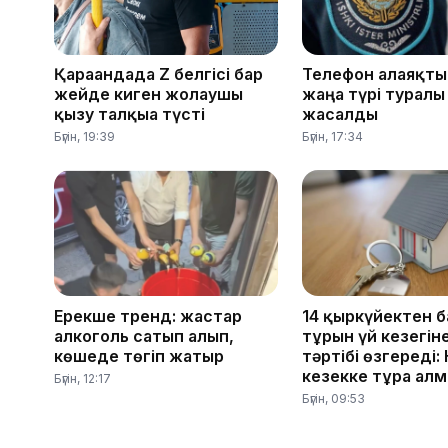
Қарағандада Z белгісі бар
Телефон алаяқты
жейде киген жолаушы
жаңа түрі туралы
қызу талқыға түсті
жасалды
Бүгін, 19:39
Бүгін, 17:34
Ерекше тренд: жастар
14 қыркүйектен 
алкоголь сатып алып,
тұрғын үй кезегін
көшеде төгіп жатыр
тәртібі өзгереді:
кезекке тұра ал
Бүгін, 12:17
Бүгін, 09:53