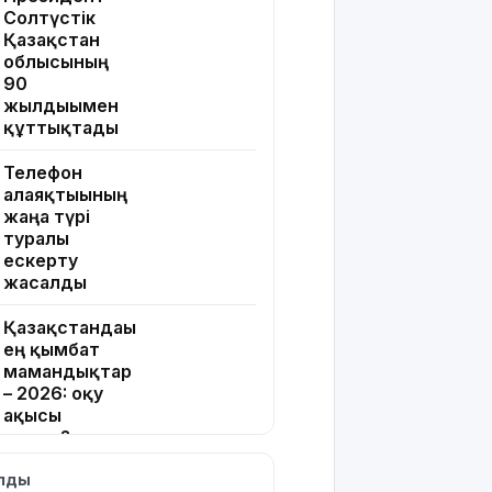
Солтүстік
Қазақстан
облысының
90
жылдығымен
құттықтады
Телефон
алаяқтығының
жаңа түрі
туралы
ескерту
жасалды
Қазақстандағы
ең қымбат
мамандықтар
– 2026: оқу
ақысы
қанша?
ылды
Ұлдана