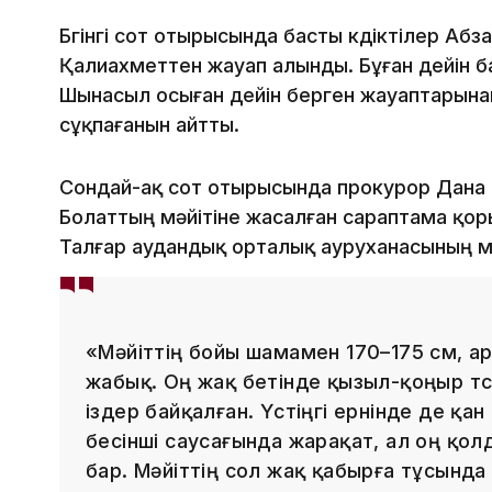
Бүгінгі сот отырысында басты күдіктілер А
Қалиахметтен жауап алынды. Бұған дейін ба
Шынасыл осыған дейін берген жауаптарына
сұқпағанын айтты.
Сондай-ақ сот отырысында прокурор Дана
Болаттың мәйітіне жасалған сараптама қо
Талғар аудандық орталық ауруханасының м
«Мәйіттің бойы шамамен 170–175 см, а
жабық. Оң жақ бетінде қызыл-қоңыр түс
іздер байқалған. Үстіңгі ернінде де қа
бесінші саусағында жарақат, ал оң қол
бар. Мәйіттің сол жақ қабырға тұсында 