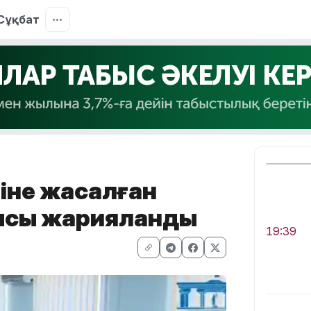
Сұқбат
тіне жасалған
ысы жарияланды
19:39