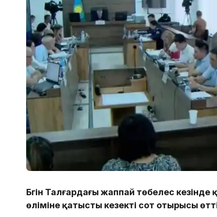
Бүгін Талғардағы жаппай төбелес кезінде
өліміне қатысты кезекті сот отырысы өтті