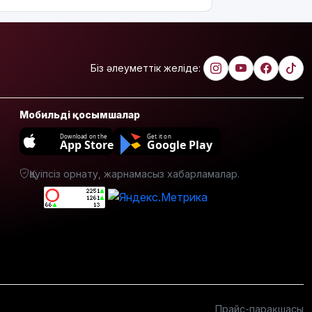
көшеде
төгіп
жатыр
Қытай
Біз әлеуметтік желіде:
экспорты
болжамдағыдай
болмады
Мобильді қосымшалар
Атырауда
Download on the
Get it on
App Store
Google Play
балабақша
тәрбиешісінің
Қауіпсіз орнату, жарнамасыз хабарламалар.
бүлдіршінге
күш
қолданғаны
видеоға
түсіп
қалды
Ғалымдар
"ми
дамуына
Прайс-парақшасы