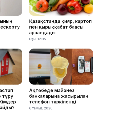
ғының
Қазақстанда қияр, картоп
 ескерту
пен қырыққабат бағасы
13:08
арзандады
Бүгін, 12:35
12:35
бастап
Ақтөбеде майонез
е тұру
банкаларына жасырылған
 Кімдер
телефон тәркіленді
майды?
6 тамыз, 2026
12:17