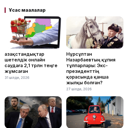
Ұқсас мақалалар
Қазақстандықтар
Нұрсұлтан
шетелдік онлайн
Назарбаевтың құпия
саудаға 2,1 трлн теңге
тұлпарлары: Экс-
жұмсаған
президенттің
қорасында қанша
31 шілде, 2026
жылқы болған?
27 шілде, 2026