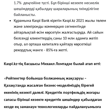
1.7% деңгейіне түсті. Бұл бірінші кезекте несиелік
шешімдерді қабылдау шараларының тиімділігіне
байланысты.
Құрамына Kaspi Bank кіретін Kaspi.kz 2021 жылы төлем
және электронды коммерция сегментінде
айтарлықтай өсім көрсетуін жалғастыруда. Ай сайын
белсенді клиенттердің саны 10 млн адамға жетіп
отыр, ал орташа капиталға қайтару көрсеткіші
рекордтық мәнге - 85%-ға жетті.
Kaspi.kz-тің басшысы Михаил Ломтадзе былай атап өтті:
«
Рейтингтер бойынша болжамның жақсаруы –
Қазақстанда жасалған бизнес-моделіміздің бірегей
екенінің кезекті дәлелі. Кредиттік портфельдің жоғары
сапасы бірінші кезекте кредиттік шешімдер қабылдаған
кезде ең заманауи технологияларды пайдалануымызға