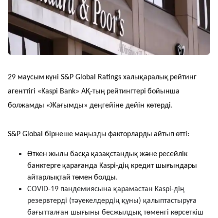
29
маусым
күні
S&P Global Ratings
халықаралық
рейтинг
агенттігі
«Kaspi Bank»
АҚ
-
тың
рейтингтері
бойынша
болжамды
«
Жағымды
»
де
ңгейіне дейін көтерді.
S&P Global
бірнеше
маңызды
факторларды
айтып
өтті
:
Ө
ткен
жылы
басқа
қазақстандық
және
ресейлік
банктерге
қарағанда
Kaspi
-дің кредит шығындары
айтарлықтай
төмен
болды.
COVID-19 пандемиясына қарамастан Kaspi-дің
резервтерді (тәуекелдердің құны) қалыптастыруға
бағытталған шығыны бесжылдық төменгі көрсеткіш