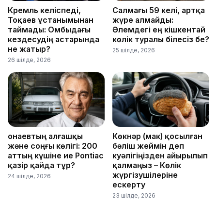
Кремль келіспеді,
Салмағы 59 келі, артқа
Тоқаев ұстанымынан
жүре алмайды:
таймады: Омбыдағы
Әлемдегі ең кішкентай
кездесудің астарында
көлік туралы білесіз бе?
не жатыр?
25 шілде, 2026
26 шілде, 2026
Қонаевтың алғашқы
Көкнәр (мак) қосылған
және соңғы көлігі: 200
бәліш жеймін деп
аттың күшіне ие Pontiac
куәлігіңізден айырылып
қазір қайда тұр?
қалмаңыз – Көлік
жүргізушілеріне
24 шілде, 2026
ескерту
23 шілде, 2026