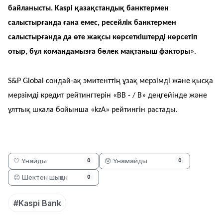
байланысты. Kaspi қазақстандық банктермен
салыстырғанда ғана емес, ресейлік банктермен
салыстырғанда да өте жақсы көрсеткіштерді көрсетіп
отыр, бұл командамызға бөлек мақтаныш факторы
».
S&P Global сондай-ақ эмитенттің ұзақ мерзімді және қысқа
мерзімді кредит рейтингтерін «BB - / B» деңгейінде және
ұлттық шкала бойынша «kzA» рейтингін растады.
🤍 Ұнайды
😞 Ұнамайды
0
0
😡 Шектен шыққан
0
#Kaspi Bank