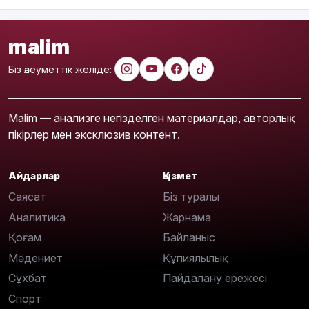
malim
Біз әлеуметтік желіде:
Malim — анализге негізделген материалдар, авторлық
пікірлер мен эксклюзив контент.
Айдарлар
Қызмет
Саясат
Біз туралы
Аналитика
Жарнама
Қоғам
Байланыс
Мәдениет
Құпиялылық
Сұхбат
Пайдалану ережесі
Спорт