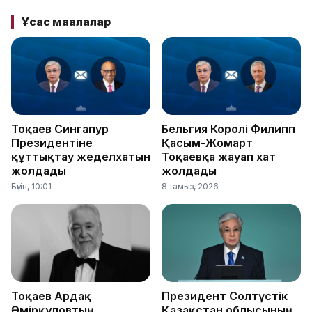
Ұқсас мақалалар
Тоқаев Сингапур
Бельгия Королі Филипп
Президентіне
Қасым-Жомарт
құттықтау жеделхатын
Тоқаевқа жауап хат
жолдады
жолдады
Бүгін, 10:01
8 тамыз, 2026
Тоқаев Ардақ
Президент Солтүстік
Әмірқұловтың
Қазақстан облысының