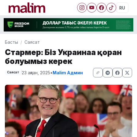
RU
Басты
Саясат
Стармер: Біз Украинаға қорған
болуымыз керек
23 ақпан, 2025
•
Malim Админ
Саясат