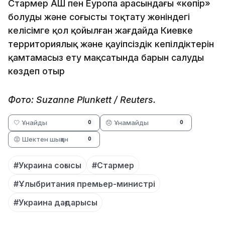
Стармер АҚШ пен Еуропа арасындағы «көпір»
болуды және соғысты тоқтату жөніндегі
келісімге қол қойылған жағдайда Киевке
территориялық және қауіпсіздік кепілдіктерін
қамтамасыз ету мақсатында барын салуды
көздеп отыр
Фото: Suzanne Plunkett / Reuters.
🤍 Ұнайды
😞 Ұнамайды
0
0
😡 Шектен шыққан
0
#Украина соғысы
#Стармер
#Ұлыбритания премьер-министрі
#Украина дағдарысы