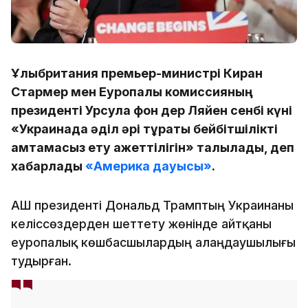
Ұлыбритания премьер-министрі Киран
Стармер мен Еуропалық комиссияның
президенті Урсула фон дер Ляйен сенбі күні
«Украинада әділ әрі тұрақты бейбітшілікті
қамтамасыз ету қажеттілігін» талқылады, деп
хабарлады
«Америка дауысы»
.
АҚШ президенті Дональд Трамптың Украинаны
келіссөздерден шеттету жөнінде айтқаны
еуропалық көшбасшылардың алаңдаушылығы
тудырған.