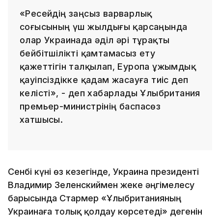
«Ресейдің заңсыз варварлық
соғысының үш жылдығы қарсаңында
олар Украинада әділ әрі тұрақты
бейбітшілікті қамтамасыз ету
қажеттігін талқылап, Еуропа ұжымдық
қауіпсіздікке қадам жасауға тиіс деп
келісті», - деп хабарлады Ұлыбритания
премьер-министрінің баспасөз
хатшысы.
Сенбі күні өз кезегінде, Украина президенті
Владимир Зеленскиймен жеке әңгімелесу
барысында Стармер «Ұлыбританияның
Украинаға толық қолдау көрсетеді» дегенін