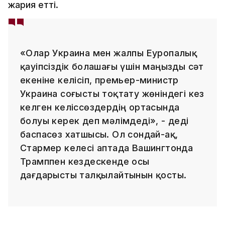
жария етті.
«Олар Украина мен жалпы Еуропалық
қауіпсіздік болашағы үшін маңызды сәт
екеніне келісіп, премьер-министр
Украина соғысты тоқтату жөніндегі кез
келген келіссөздердің ортасында
болуы керек деп мәлімдеді», - деді
баспасөз хатшысы. Ол сондай-ақ,
Стармер келесі аптада Вашингтонда
Трамппен кездескенде осы
дағдарысты талқылайтынын қосты.