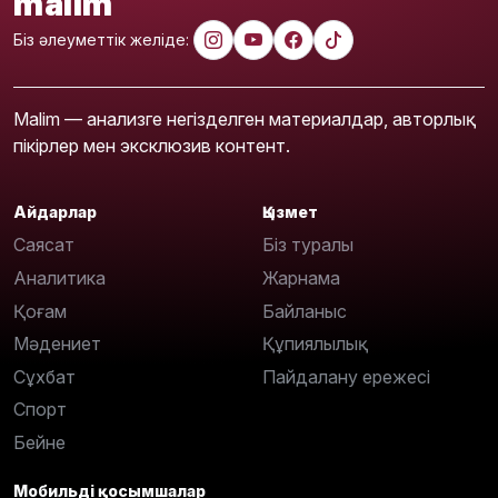
malim
Біз әлеуметтік желіде:
Malim — анализге негізделген материалдар, авторлық
пікірлер мен эксклюзив контент.
Айдарлар
Қызмет
Саясат
Біз туралы
Аналитика
Жарнама
Қоғам
Байланыс
Мәдениет
Құпиялылық
Сұхбат
Пайдалану ережесі
Спорт
Бейне
Мобильді қосымшалар