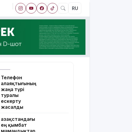
RU
Телефон
алаяқтығының
жаңа түрі
туралы
ескерту
жасалды
Қазақстандағы
ең қымбат
мамандықтар