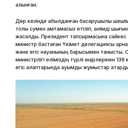
алынған.
Дер кезінде қабылданған басқарушылық шешім
толық сумен қамтамасыз етіліп, өнімді шығы
жасалды. Президент тапсырмасына сәйкес
министр бастаған Үкімет делегациясы арн
және егіс науқанының барысымен танысты. 
министрлігі еліміздің түрлі өңірлерінен 1
егіс алқаптарында ауқымды жұмыстар атқард