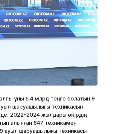
13:14
13:08
алпы құны 6,4 млрд теңге болатын 9
р ауыл шаруашылығы техникасын
12:35
уде. 2022–2024 жылдары өңірдің
атып алынған 647 техникамен
139 ауыл шаруашылығы техникасы