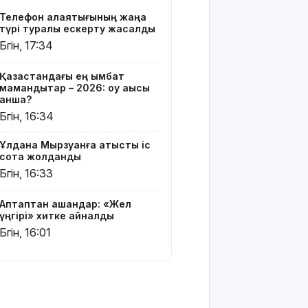
жатыр
Телефон алаяқтығының жаңа
түрі туралы ескерту жасалды
Грант
Бүгін, 17:34
иегерлерінің
тізімі
Қазақстандағы ең қымбат
шықты
мамандықтар – 2026: оқу ақысы
қанша?
Белгілі
Бүгін, 16:34
блогер
Астанада
Ұлдана Мырзуанға қатысты іс
былапыт
сотқа жолданды
сөз
Бүгін, 16:33
айтқаны
үшін
қамауға
Аптаптан қашқандар: «Жел
алынды
үңгірі» хитке айналды
Бүгін, 16:01
Мектеп
оқушылары
енді БЖБ
мен ТЖБ
тапсыра