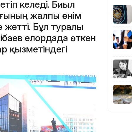
етіп келеді. Биыл
ығының жалпы өнім
 жетті. Бұл туралы
15:04
ібаев елордада өткен
р қызметіндегі
14:10