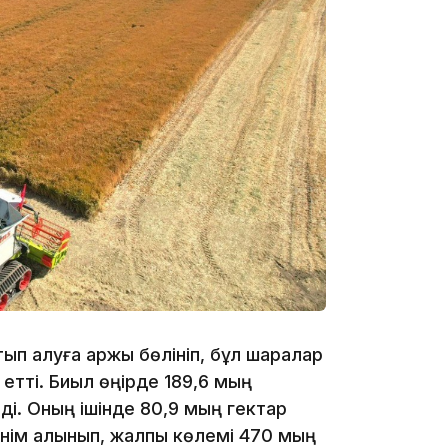
10:53
10:35
ып алуға қаржы бөлініп, бұл шаралар
л етті. Биыл өңірде 189,6 мың
і. Оның ішінде 80,9 мың гектар
 өнім алынып, жалпы көлемі 470 мың