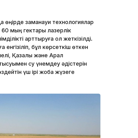
10:25
да өңірде заманауи технологиялар
ң 60 мың гектары лазерлік
мділікті арттыруға қол жеткізілді.
 енгізіліп, бұл көрсеткіш өткен
10:05
елі, Қазалы және Арал
тысуымен су үнемдеу әдістерін
өздейтін үш ірі жоба жүзеге
09:53