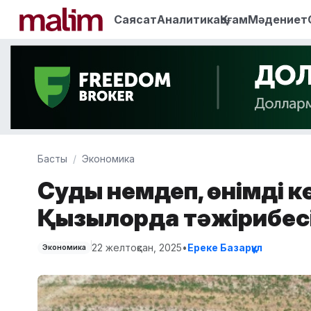
Саясат
Аналитика
Қоғам
Мәдениет
Басты
Экономика
Суды үнемдеп, өнімді к
Қызылорда тәжірибес
22 желтоқсан, 2025
•
Ереке Базарқұл
Экономика