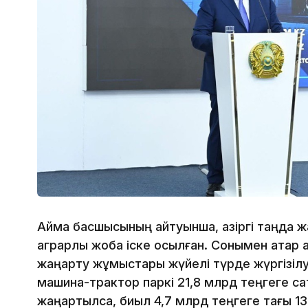
Аймақ басшысының айтуынша, қазіргі таңда ж
аграрлық жоба іске қосылған. Сонымен қата
жаңарту жұмыстары жүйелі түрде жүргізіл
машина-трактор паркі 21,8 млрд теңгеге с
жаңартылса, биыл 4,7 млрд теңгеге тағы 