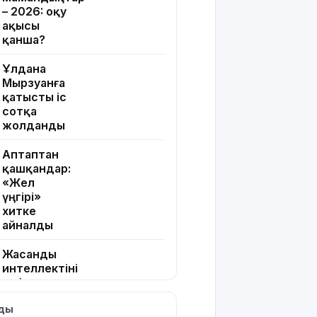
– 2026: оқу
ақысы
қанша?
Ұлдана
Мырзуанға
қатысты іс
сотқа
жолданды
Аптаптан
қашқандар:
«Жел
үңгірі»
хитке
айналды
Жасанды
интеллектіні
өшіруге
міндеттейтін
лды
болып