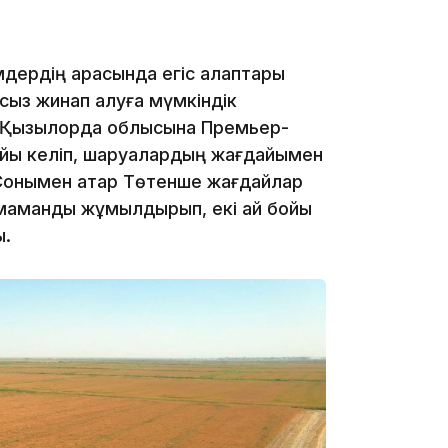
дердің арқасында егіс алқаптары
12:17
нсыз жинап алуға мүмкіндік
 Қызылорда облысына Премьер-
айы келіп, шаруалардың жағдайымен
Сонымен қатар Төтенше жағдайлар
39 маманды жұмылдырып, екі ай бойы
11:23
ы.
11:20