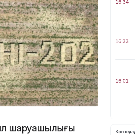
16:34
16:33
16:01
15:33
ыл шаруашылығы
Көп оқы