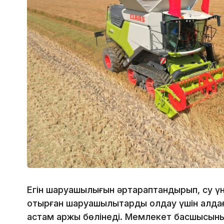
Егін шаруашылығын әртараптандырып, су үн
отырған шаруашылықтарды қолдау үшін алд
астам қаржы бөлінеді. Мемлекет басшысын