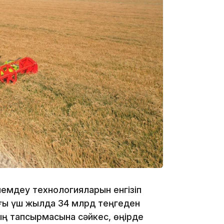
09:40
09:40
емдеу технологияларын енгізіп
ағы үш жылда 34 млрд теңгеден
ың тапсырмасына сәйкес, өңірде