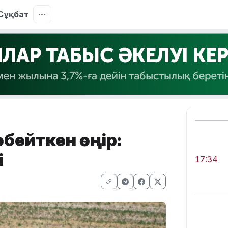
Сұқбат
өбейткен өңір:
і
17:34