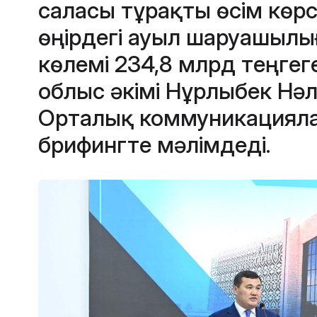
саласы тұрақты өсім көрс
өңірдегі ауыл шаруашыл
көлемі 234,8 млрд теңгеге
облыс әкімі Нұрлыбек Нәл
Орталық коммуникацияла
брифингте мәлімдеді.