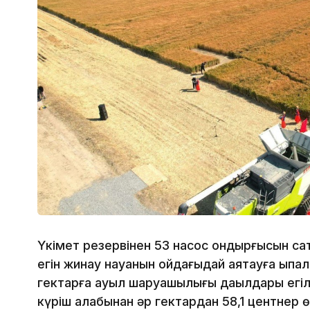
Үкімет резервінен 53 насос қондырғысын сат
егін жинау науқанын ойдағыдай аяқтауға ықпа
гектарға ауыл шаруашылығы дақылдары егілд
күріш алқабынан әр гектардан 58,1 центнер