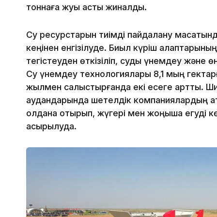
тоннаға жуық астық жиналды.
Су ресурстарын тиімді пайдалану мақсатын
кеңінен енгізілуде. Биыл күріш алқаптарыны
тегістеуден өткізіліп, суды үнемдеу және өні
Су үнемдеу технологиялары 8,1 мың гектарға
жылмен салыстырғанда екі есеге артты. Ши
аудандарында шетелдік компаниялардың қа
қолдана отырып, жүгері мен жоңышқа егуді к
асырылуда.