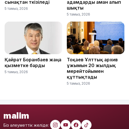
сынақтан өткізіледі
адамдарды аман алып
шықты
5 тамыз, 2026
5 тамыз, 2026
Қайрат Боранбаев жаңа
Тоқаев Ұлттық архив
қызметке барды
ұжымын 20 жылдық
мерейтойымен
5 тамыз, 2026
құттықтады
5 тамыз, 2026
malim
Біз әлеуметтік желіде: