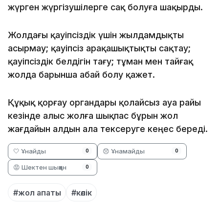
жүрген жүргізушілерге сақ болуға шақырды.
Жолдағы қауіпсіздік үшін жылдамдықты
асырмау; қауіпсіз арақашықтықты сақтау;
қауіпсіздік белдігін тағу; тұман мен тайғақ
жолда барынша абай болу қажет.
Құқық қорғау органдары қолайсыз ауа райы
кезінде алыс жолға шықпас бұрын жол
жағдайын алдын ала тексеруге кеңес береді.
🤍 Ұнайды
😞 Ұнамайды
0
0
😡 Шектен шыққан
0
#жол апаты
#көлік