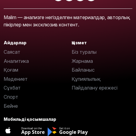
Malim — анализге негізделген материалдар, авторлық
пікірлер мен эксклюзив контент.
Айдарлар
Қызмет
Саясат
Біз туралы
Аналитика
Жарнама
Қоғам
Байланыс
Мәдениет
Құпиялылық
Сұхбат
Пайдалану ережесі
Спорт
Бейне
Мобильді қосымшалар
Download on the
Get it on
App Store
Google Play