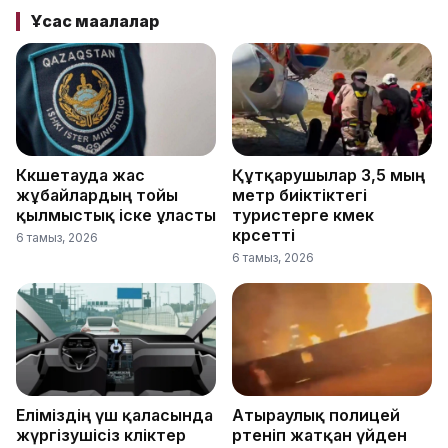
Ұқсас мақалалар
Көкшетауда жас
Құтқарушылар 3,5 мың
жұбайлардың тойы
метр биіктіктегі
қылмыстық іске ұласты
туристерге көмек
көрсетті
6 тамыз, 2026
6 тамыз, 2026
Еліміздің үш қаласында
Атыраулық полицей
жүргізушісіз көліктер
өртеніп жатқан үйден