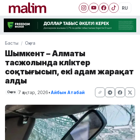
RU
Басты
Оқиға
Шымкент – Алматы
тасжолында көліктер
соқтығысып, екі адам жарақат
алды
7 қаңтар, 2026
•
Айбын Атабай
Оқиға