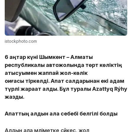
istockphoto.com
6 қаңтар күні Шымкент – Алматы
республикалық автожолында төрт көліктің
қатысуымен жаппай жол-көлік
оқиғасы тіркелді. Апат салдарынан екі адам
түрлі жарақат алды. Бұл туралы Azattyq Rýhy
жазды.
Апаттың алдын ала себебі белгілі болды
Алдын ала мәліметке сәйкес, жол