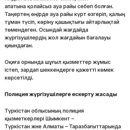
апатына қолайсыз ауа райы себеп болған.
Таңертең өңірде ауа райы күрт өзгеріп, қалың
тұман түсіп, көріну қашықтығы айтарлықтай
төмендеген. Осындай жағдайда
жүргізушілердің жол жағдайын бағалауы
қиындаған.
Оқиға орнында шұғыл қызметтер жұмыс
істеп, зардап шеккендерге қажетті көмек
көрсетілді.
Полиция жүргізушілерге ескерту жасады
Түркістан облысының полиция
қызметкерлері Шымкент –
Түркістан және Алматы – Таразбағыттарында