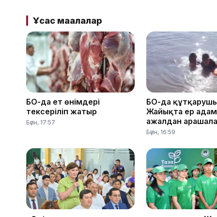
Ұқсас мақалалар
БҚО-да ет өнімдері
БҚО-да құтқаруш
тексеріліп жатыр
Жайықта ер ада
ажалдан арашал
Бүгін, 17:57
Бүгін, 16:59