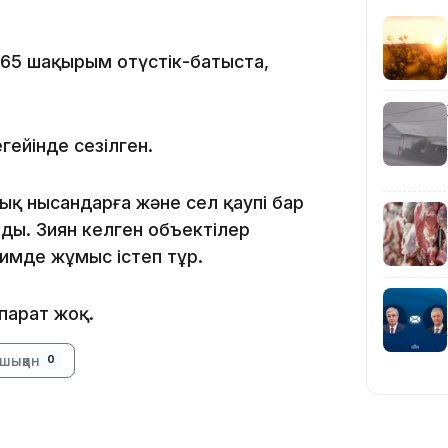
16:59
65 шақырым оңтүстік-батыста,
гейінде сезілген.
15:55
қ нысандарға және сел қаупі бар
ады. Зиян келген объектілер
мде жұмыс істеп тұр.
парат жоқ.
шыққан
0
14:26