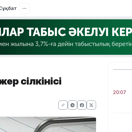
Сұқбат
ер сілкінісі
20:07