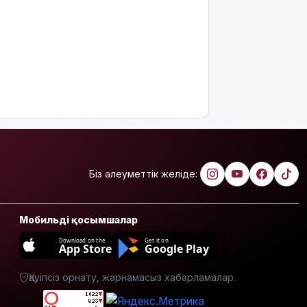
Риддерде
алғаш рет
«Поэзия
кеші» өтті
"Қорғансыз
күндерім
көп
болды":
Дариға
Бадықова
елге
Біз әлеуметтік желіде:
айтпаған
құпиясын
жайып
салды
Мобильді қосымшалар
Download on the
Get it on
App Store
Google Play
TikTok-тағы
тікелей
эфирі үшін
Қауіпсіз орнату, жарнамасыз хабарламалар.
Тараз
тұрғыны 5