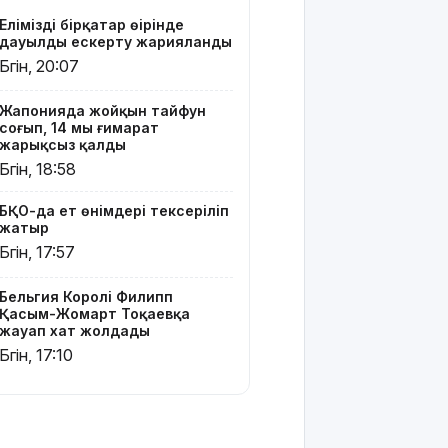
Жайықта
Еліміздің бірқатар өңірінде
ер адамды
дауылды ескерту жарияланды
ажалдан
Бүгін, 20:07
арашалады
Жапонияда жойқын тайфун
Жамбыл
соғып, 14 мың ғимарат
облысында
жарықсыз қалды
19 мың
Бүгін, 18:58
гектар
аумақта
БҚО-да ет өнімдері тексеріліп
қарасора
жатыр
өседі
Бүгін, 17:57
«Әділет»
партиясы:
Бельгия Королі Филипп
Қазақстан –
Қасым-Жомарт Тоқаевқа
жауап хат жолдады
зайырлы
мемлекет,
Бүгін, 17:10
ал «Заң
және
тәртіп»
қағидаты