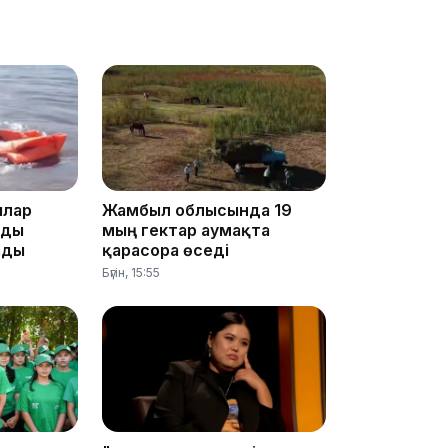
13:39
ылар
Жамбыл облысында 19
мды
мың гектар аумақта
ады
қарасора өседі
Бүгін, 15:55
13:00