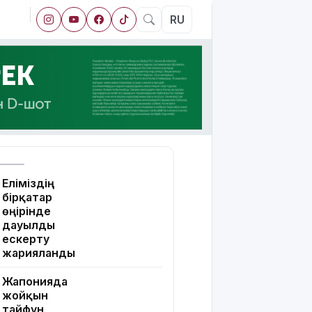
RU
Еліміздің
бірқатар
өңірінде
дауылды
ескерту
жарияланды
Жапонияда
жойқын
тайфун