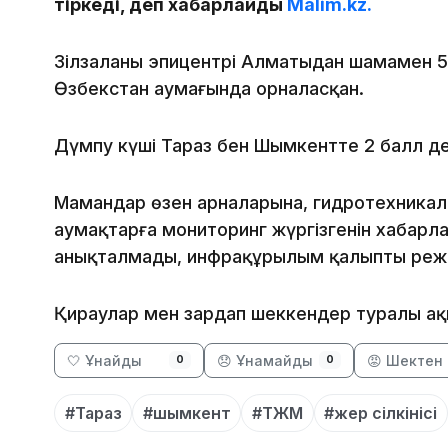
тіркеді, деп хабарлайды
Malim.kz.
Зілзаланың эпицентрі Алматыдан шамамен 5
Өзбекстан аумағында орналасқан.
Дүмпу күші Тараз бен Шымкентте 2 балл дең
Мамандар өзен арналарына, гидротехникалы
аумақтарға мониторинг жүргізгенін хабарл
анықталмады, инфрақұрылым қалыпты режи
Қираулар мен зардап шеккендер туралы ақ
🤍 Ұнайды
😞 Ұнамайды
😡 Шектен 
0
0
#Тараз
#шымкент
#ТЖМ
#жер сілкінісі