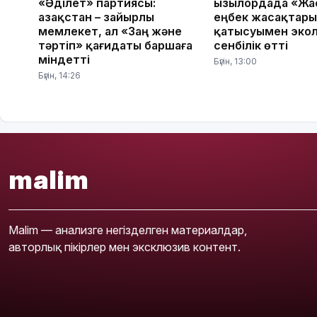
«Әділет» партиясы:
Қызылордада «Жа
Қазақстан – зайырлы
еңбек жасақтар
мемлекет, ал «Заң және
қатысуымен эко
тәртіп» қағидаты баршаға
сенбілік өтті
міндетті
Бүгін, 13:00
Бүгін, 14:26
malim
Malim — анализге негізделген материалдар,
авторлық пікірлер мен эксклюзив контент.