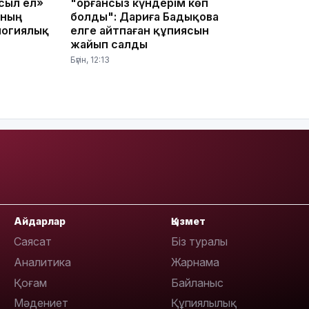
сыл ел»
"Қорғансыз күндерім көп
ының
болды": Дариға Бадықова
логиялық
елге айтпаған құпиясын
12:40
жайып салды
Бүгін, 12:13
12:13
Айдарлар
Қызмет
Саясат
Біз туралы
Аналитика
Жарнама
Қоғам
Байланыс
11:54
Мәдениет
Құпиялылық