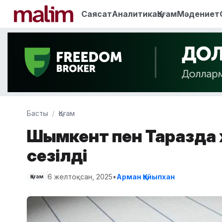
Саясат
Аналитика
Қоғам
Мәдениет
Басты
Қоғам
Шымкент пен Таразда ж
сезілді
6 желтоқсан, 2025
•
Арман Қайыпхан
Қоғам