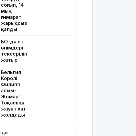
соғып, 14
мың
ғимарат
жарықсыз
қалды
БҚО-да ет
өнімдері
тексеріліп
жатыр
Бельгия
Королі
Филипп
Қасым-
Жомарт
Тоқаевқа
жауап хат
жолдады
БҚО-да
ылды
құтқарушылар