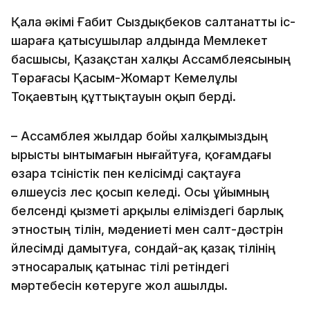
Қала әкімі Ғабит Сыздықбеков салтанатты іс-
шараға қатысушылар алдында Мемлекет
басшысы, Қазақстан халқы Ассамблеясының
Төрағасы Қасым-Жомарт Кемелұлы
Тоқаевтың құттықтауын оқып берді.
– Ассамблея жылдар бойы халқымыздың
ырысты ынтымағын нығайтуға, қоғамдағы
өзара түсіністік пен келісімді сақтауға
өлшеусіз үлес қосып келеді. Осы ұйымның
белсенді қызметі арқылы еліміздегі барлық
этностың тілін, мәдениеті мен салт-дәстүрін
үйлесімді дамытуға, сондай-ақ қазақ тілінің
этносаралық қатынас тілі ретіндегі
мәртебесін көтеруге жол ашылды.