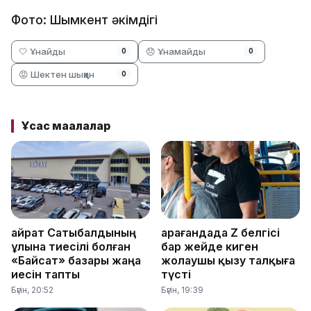
Фото: Шымкент әкімдігі
🤍 Ұнайды
😞 Ұнамайды
0
0
😡 Шектен шыққан
0
Ұқсас мақалалар
Қайрат Сатыбалдының
Қарағандада Z белгісі
ұлына тиесілі болған
бар жейде киген
«Байсат» базары жаңа
жолаушы қызу талқыға
иесін тапты
түсті
Бүгін, 20:52
Бүгін, 19:39