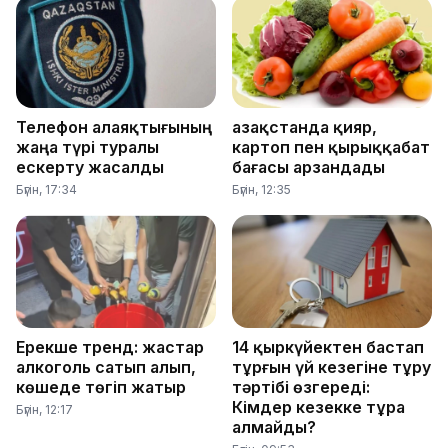
Телефон алаяқтығының
Қазақстанда қияр,
жаңа түрі туралы
картоп пен қырыққабат
ескерту жасалды
бағасы арзандады
Бүгін, 17:34
Бүгін, 12:35
Ерекше тренд: жастар
14 қыркүйектен бастап
алкоголь сатып алып,
тұрғын үй кезегіне тұру
көшеде төгіп жатыр
тәртібі өзгереді:
Кімдер кезекке тұра
Бүгін, 12:17
алмайды?