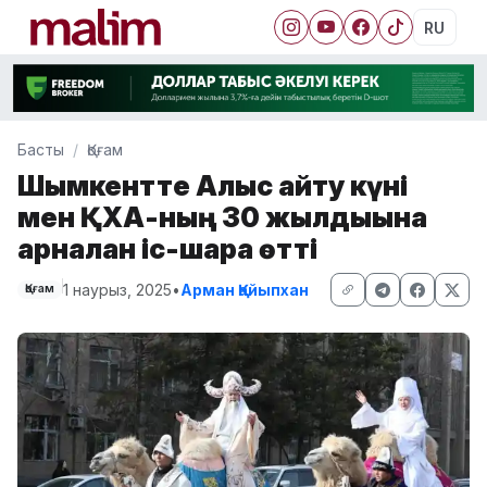
RU
Басты
Қоғам
Шымкентте Алғыс айту күні
мен ҚХА-ның 30 жылдығына
арналған іс-шара өтті
1 наурыз, 2025
•
Арман Қайыпхан
Қоғам