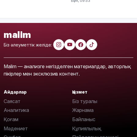
Бүгін, 09:53
malim
Біз әлеуметтік желіде:
Malim — анализге негізделген материалдар, авторлық
пікірлер мен эксклюзив контент.
Айдарлар
Қызмет
Саясат
Біз туралы
Аналитика
Жарнама
Қоғам
Байланыс
Мәдениет
Құпиялылық