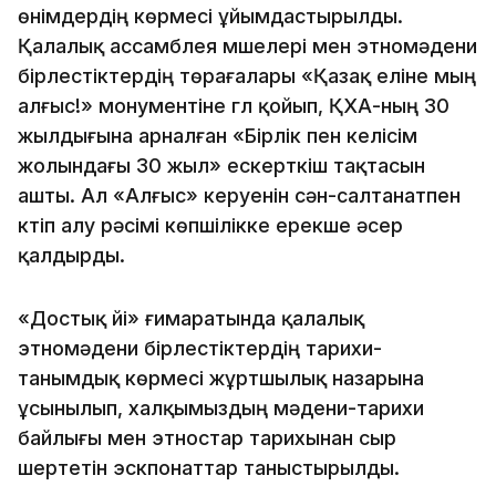
өнімдердің көрмесі ұйымдастырылды.
Қалалық ассамблея мүшелері мен этномәдени
бірлестіктердің төрағалары «Қазақ еліне мың
алғыс!» монументіне гүл қойып, ҚХА-ның 30
жылдығына арналған «Бірлік пен келісім
жолындағы 30 жыл» ескерткіш тақтасын
ашты. Ал «Алғыс» керуенін сән-салтанатпен
күтіп алу рәсімі көпшілікке ерекше әсер
қалдырды.
«Достық үйі» ғимаратында қалалық
этномәдени бірлестіктердің тарихи-
танымдық көрмесі жұртшылық назарына
ұсынылып, халқымыздың мәдени-тарихи
байлығы мен этностар тарихынан сыр
шертетін эскпонаттар таныстырылды.