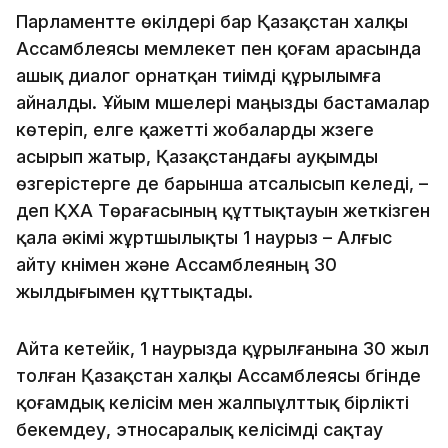
Парламентте өкілдері бар Қазақстан халқы
Ассамблеясы мемлекет пен қоғам арасында
ашық диалог орнатқан тиімді құрылымға
айналды. Ұйым мүшелері маңызды бастамалар
көтеріп, елге қажетті жобаларды жүзеге
асырып жатыр, Қазақстандағы ауқымды
өзгерістерге де барынша атсалысып келеді, –
деп ҚХА Төрағасының құттықтауын жеткізген
қала әкімі жұртшылықты 1 наурыз – Алғыс
айту күнімен және Ассамблеяның 30
жылдығымен құттықтады.
Айта кетейік, 1 наурызда құрылғанына 30 жыл
толған Қазақстан халқы Ассамблеясы бүгінде
қоғамдық келісім мен жалпыұлттық бірлікті
бекемдеу, этносаралық келісімді сақтау