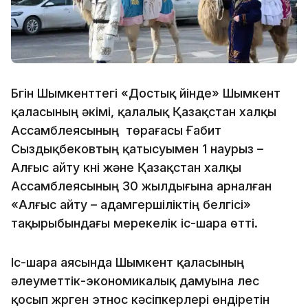
Бүгін Шымкенттегі «Достық үйінде» Шымкент
қаласының әкімі, қалалық Қазақстан халқы
Ассамблеясының төрағасы Ғабит
Сыздықбековтың қатысуымен 1 наурыз –
Алғыс айту күні және Қазақстан халқы
Ассамблеясының 30 жылдығына арналған
«Алғыс айту – адамгершіліктің белгісі»
тақырыбындағы мерекелік іс-шара өтті.
Іс-шара аясында Шымкент қаласының
әлеуметтік-экономикалық дамуына үлес
қосып жүрген этнос кәсіпкерлері өндіретін