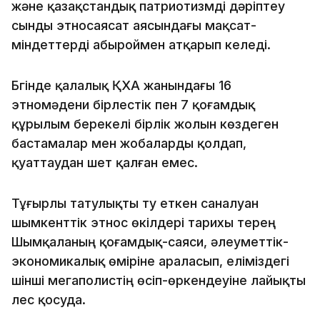
және қазақстандық патриотизмді дәріптеу
сынды этносаясат аясындағы мақсат-
міндеттерді абыроймен атқарып келеді.
Бүгінде қалалық ҚХА жанындағы 16
этномәдени бірлестік пен 7 қоғамдық
құрылым берекелі бірлік жолын көздеген
бастамалар мен жобаларды қолдап,
қуаттаудан шет қалған емес.
Тұғырлы татулықты ту еткен саналуан
шымкенттік этнос өкілдері тарихы терең
Шымқаланың қоғамдық-саяси, әлеуметтік-
экономикалық өміріне араласып, еліміздегі
үшінші мегаполистің өсіп-өркендеуіне лайықты
үлес қосуда.