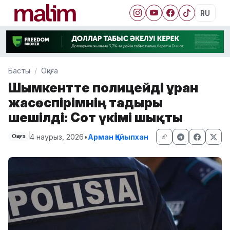
RU
Басты
Оқиға
Шымкентте полицейді ұрған
жасөспірімнің тағдыры
шешілді: Сот үкімі шықты
4 наурыз, 2026
•
Арман Қайыпхан
Оқиға