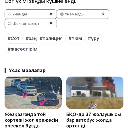
Сот үкімі заңды күшіне енді.
🤍 Ұнайды
😞 Ұнамайды
0
0
😡 Шектен шыққан
0
#Сот
#заң
#полиция
#Үкім
#ұру
#жасөспірім
Ұқсас мақалалар
Жезқазғанда той
БҚО-да 37 жолаушысы
кортежі жол ережесін
бар автобус жолда
өрескел бұзды
өртенді