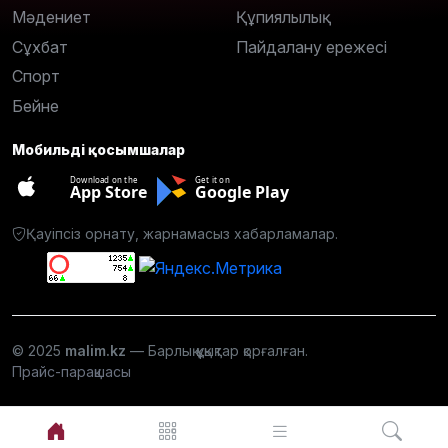
Мәдениет
Құпиялылық
Сұхбат
Пайдалану ережесі
Спорт
Бейне
Мобильді қосымшалар
Download on the
Get it on
App Store
Google Play
Қауіпсіз орнату, жарнамасыз хабарламалар.
© 2025
malim.kz
— Барлық құқықтар қорғалған.
Прайс-парақшасы