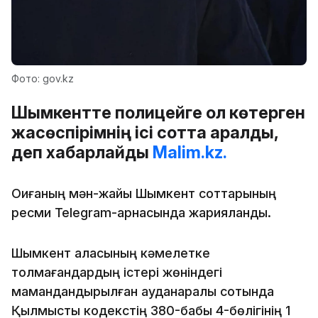
Фото: gov.kz
Шымкентте полицейге қол көтерген
жасөспірімнің ісі сотта қаралды,
деп хабарлайды
Malim.kz.
Оқиғаның мән-жайы Шымкент соттарының
ресми Telegram-арнасында жарияланды.
Шымкент қаласының кәмелетке
толмағандардың істері жөніндегі
мамандандырылған ауданаралық сотында
Қылмыстық кодекстің 380-бабы 4-бөлігінің 1