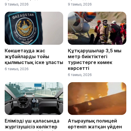
9 тамыз, 2026
9 тамыз, 2026
Көкшетауда жас
Құтқарушылар 3,5 мың
жұбайлардың тойы
метр биіктіктегі
қылмыстық іске ұласты
туристерге көмек
көрсетті
6 тамыз, 2026
6 тамыз, 2026
Еліміздің үш қаласында
Атыраулық полицей
жүргізушісіз көліктер
өртеніп жатқан үйден