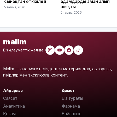
сынақтан өткізіледі
адамдарды аман алып
шықты
5 тамыз, 2026
5 тамыз, 2026
malim
Біз әлеуметтік желіде:
Malim — анализге негізделген материалдар, авторлық
пікірлер мен эксклюзив контент.
Айдарлар
Қызмет
Саясат
Біз туралы
Аналитика
Жарнама
Қоғам
Байланыс