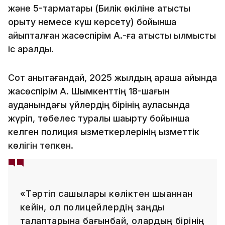
және 5-тармақтары (Билік өкіліне қатысты
қорқыту немесе күш көрсету) бойынша
айыпталған жасөспірім А.-ға қатысты қылмыстық
іс қаралды.
Сот анықтағандай, 2025 жылдың қараша айында
жасөспірім А. Шымкенттің 18-шағын
ауданындағы үйлердің бірінің ауласында
жүріп, төбелес туралы шақырту бойынша
келген полиция қызметкерлерінің қызметтік
көлігін тепкен.
«Тәртіп сақшылары көліктен шыққаннан
кейін, ол полицейлердің заңды
талаптарына бағынбай, олардың бірінің