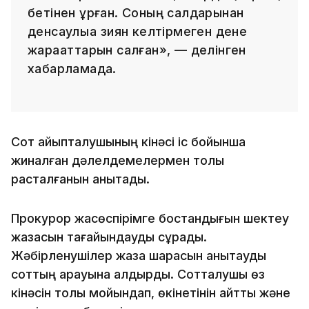
бетінен ұрған. Соның салдарынан
денсаулыққа зиян келтірмеген дене
жарақаттарын салған», — делінген
хабарламада.
Сот айыпталушының кінәсі іс бойынша
жиналған дәлелдемелермен толық
расталғанын анықтады.
Прокурор жасөспірімге бостандығын шектеу
жазасын тағайындауды сұрады.
Жәбірленушілер жаза шарасын анықтауды
соттың қарауына қалдырды. Сотталушы өз
кінәсін толық мойындап, өкінетінін айтты және