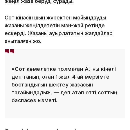
жеңіл жаза беруді сұрады.
Сот кінәсін шын жүректен мойындауды
жазаны жеңілдететін мән-жай ретінде
ескерді. Жазаны ауырлататын жағдайлар
анықталған жоқ.
«Сот кәмелетке толмаған А.-ны кінәлі
деп танып, оған 1 жыл 4 ай мерзімге
бостандығын шектеу жазасын
тағайындады», — деп атап өтті соттың
баспасөз қызметі.