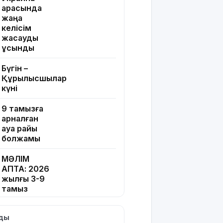
арасында
жаңа
келісім
жасауды
ұсынды
Бүгін –
Құрылысшылар
күні
9 тамызға
арналған
ауа райы
болжамы
МӘЛІМ
АПТА: 2026
жылғы 3-9
тамыз
Тікелей
лды
эфирдегі