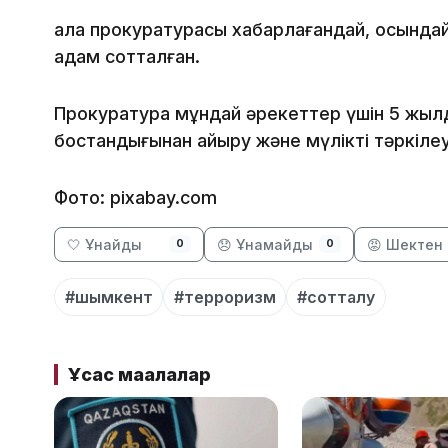
Қала прокуратурасы хабарлағандай, осында
адам сотталған.
Прокуратура мұндай әрекеттер үшін 5 жылд
бостандығынан айыру және мүлікті тәркілеу
Фото: pixabay.com
🤍 Ұнайды
😞 Ұнамайды
😡 Шектен 
0
0
#шымкент
#терроризм
#сотталу
Ұқсас мақалалар