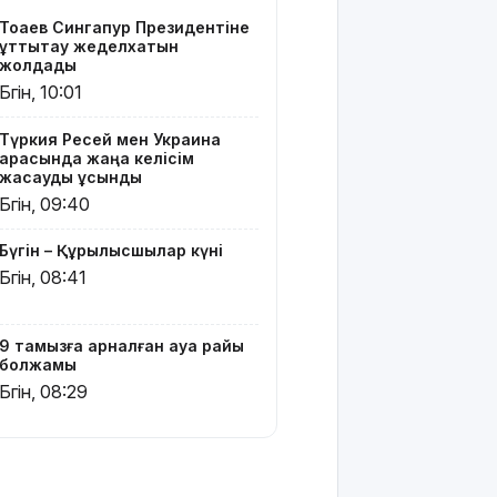
бейәдеп
Тоқаев Сингапур Президентіне
сөз:
құттықтау жеделхатын
Алматыда
жолдады
екі блогер
Бүгін, 10:01
қамауға
алынды
Түркия Ресей мен Украина
арасында жаңа келісім
Испания
жасауды ұсынды
Италиядан
Бүгін, 09:40
келетіндерге
шекаралық
Бүгін – Құрылысшылар күні
бақылау
Бүгін, 08:41
енгізді
Зеленский:
9 тамызға арналған ауа райы
АҚШ
болжамы
Украинаға
Бүгін, 08:29
ай сайын
зымыран
жеткізеді
Еліміздің