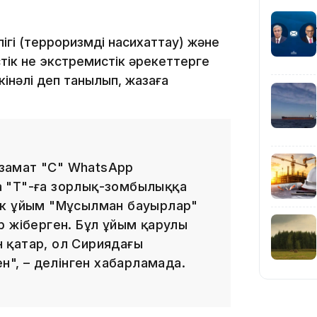
23:12
ігі (терроризмді насихаттау) және
тік не экстремистік әрекеттерге
інәлі деп танылып, жазаға
22:12
замат "С" WhatsApp
 "Т"-ға зорлық-зомбылыққа
ік ұйым "Мұсылман бауырлар"
р жіберген. Бұл ұйым қарулы
 қатар, ол Сириядағы
21:05
н", – делінген хабарламада.