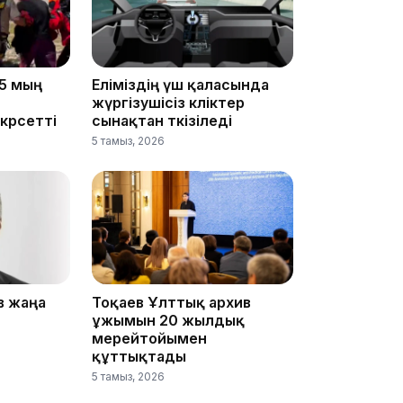
17:10
5 мың
Еліміздің үш қаласында
жүргізушісіз көліктер
көрсетті
сынақтан өткізіледі
5 тамыз, 2026
16:59
в жаңа
Тоқаев Ұлттық архив
15:55
ұжымын 20 жылдық
мерейтойымен
құттықтады
5 тамыз, 2026