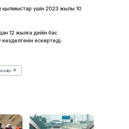
й қылмыстар үшін 2023 жылы 10
20:07
ан 12 жылға дейін бас
 көзделгенін ескертеді.
18:58
шыққан
0
17:57