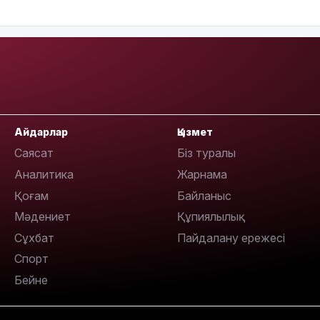
14:26
Айдарлар
Қызмет
Саясат
Біз туралы
Аналитика
Жарнама
Қоғам
Байланыс
Мәдениет
Құпиялылық
13:39
Сұхбат
Пайдалану ережесі
Спорт
Бейне