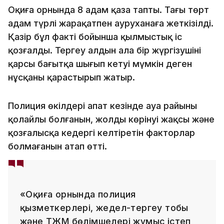
Оқиға орнында 8 адам қаза тапты. Тағы төрт
адам түрлі жарақатпен ауруханаға жеткізілді.
Қазір бұл факті бойынша қылмыстық іс
қозғалды. Тергеу алдын ала бір жүргізушінің
қарсы бағытқа шығып кетуі мүмкін деген
нұсқаны қарастырып жатыр.
Полиция өкілдері апат кезінде ауа райының
қолайлы болғанын, жолдың көрінуі жақсы және
қозғалысқа кедергі келтіретін факторлар
болмағанын атап өтті.
«Оқиға орнында полиция
қызметкерлері, жедел-тергеу тобы
және ТЖМ бөлімшелері жұмыс істеп