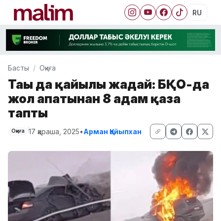
RU
Басты
Оқиға
Тағы да қайғылы жағдай: БҚО-да
жол апатынан 8 адам қаза
тапты
17 қараша, 2025
•
Арман Қайыпхан
Оқиға