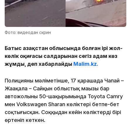
Фото: видеодан скрин
Батыс Қазақстан облысында болған ірі жол-
көлік оқиғасы салдарынан сегіз адам көз
жұмды, деп хабарлайды
Malim.kz.
Полицияның мәліметінше, 17 қарашада Чапай –
Жаңақала – Сайқын облыстық маңызы бар
автожолының 50-шақырымында Toyota Camry
мен Volkswagen Sharan көліктері бетпе-бет
соқтығысқан. Соққыдан кейін көліктердің бірі
өртеніп кеткен.