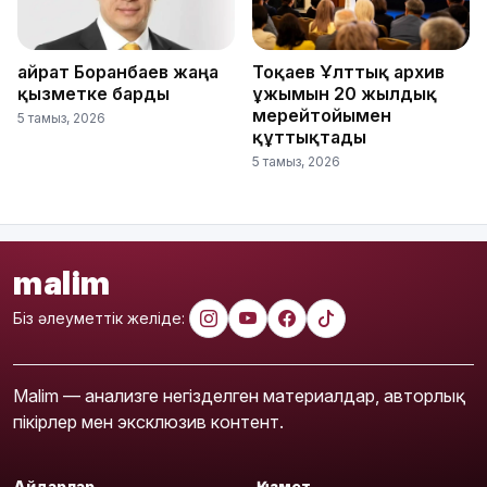
Қайрат Боранбаев жаңа
Тоқаев Ұлттық архив
қызметке барды
ұжымын 20 жылдық
мерейтойымен
5 тамыз, 2026
құттықтады
5 тамыз, 2026
malim
Біз әлеуметтік желіде:
Malim — анализге негізделген материалдар, авторлық
пікірлер мен эксклюзив контент.
Айдарлар
Қызмет