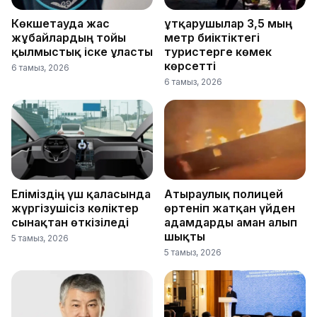
Көкшетауда жас
Құтқарушылар 3,5 мың
жұбайлардың тойы
метр биіктіктегі
қылмыстық іске ұласты
туристерге көмек
көрсетті
6 тамыз, 2026
6 тамыз, 2026
Еліміздің үш қаласында
Атыраулық полицей
жүргізушісіз көліктер
өртеніп жатқан үйден
сынақтан өткізіледі
адамдарды аман алып
шықты
5 тамыз, 2026
5 тамыз, 2026