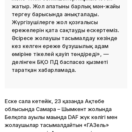
жатыр. Жол апатының барлық мән-жайы
тергеу барысында анықталады.
Жүргізушілерге жол қозғалысы
ережелерін қатаң сақтауды ескертеміз.
Әсіресе жолаушы тасымалдау кезінде
кез келген ереже бұзушылық адам
өміріне тікелей қауіп төндіреді», —
делінген БҚО ПД баспасөз қызметі
таратқан хабарламада.
Еске сала кетейік, 23 қазанда Ақтөбе
облысында Самара – Шымкент жолында
Белқопа ауылы маңында DAF жүк көлігі мен
жолаушылар тасымалдайтын «ГАЗель»