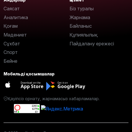
Саясат
Біз туралы
Аналитика
Жарнама
Қоғам
Байланыс
Мәдениет
Құпиялылық
Сұхбат
Пайдалану ережесі
Спорт
Бейне
Мобильді қосымшалар
Download on the
Get it on
App Store
Google Play
Қауіпсіз орнату, жарнамасыз хабарламалар.