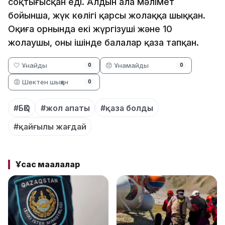
соқтығысқан еді. Алдын ала мәлімет
бойынша, жүк көлігі қарсы жолаққа шыққан.
Оқиға орнында екі жүргізуші және 10
жолаушы, оның ішінде балалар қаза тапқан.
🤍 Ұнайды
😞 Ұнамайды
0
0
😡 Шектен шыққан
0
#БҚО
#жол апаты
#қаза болды
#қайғылы жағдай
Ұқсас мақалалар