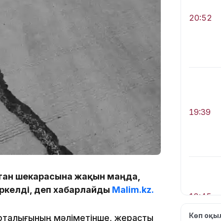
20:52
19:39
зстан шекарасына жақын маңда,
іркелді, деп хабарлайды
Malim.kz.
18:45
Көп оқ
орталығының мәліметінше, жерасты