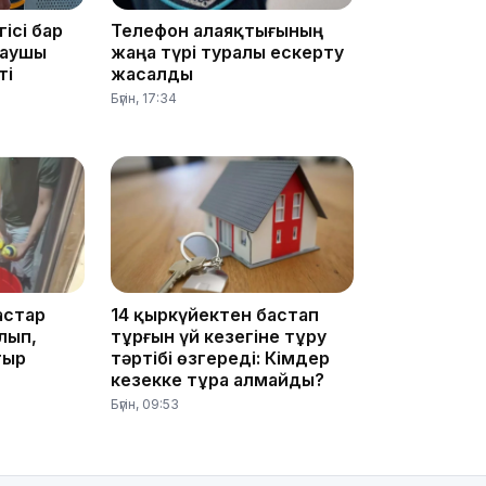
гісі бар
Телефон алаяқтығының
лаушы
жаңа түрі туралы ескерту
16:01
ті
жасалды
Бүгін, 17:34
15:33
астар
14 қыркүйектен бастап
лып,
тұрғын үй кезегіне тұру
15:04
тыр
тәртібі өзгереді: Кімдер
кезекке тұра алмайды?
Бүгін, 09:53