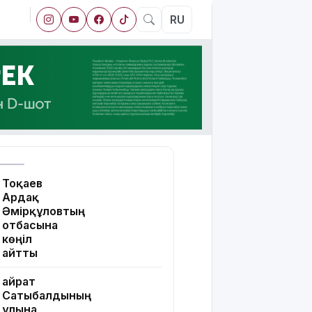
RU
Тоқаев
Ардақ
Әмірқұловтың
отбасына
көңіл
айтты
Қайрат
Сатыбалдының
ұлына