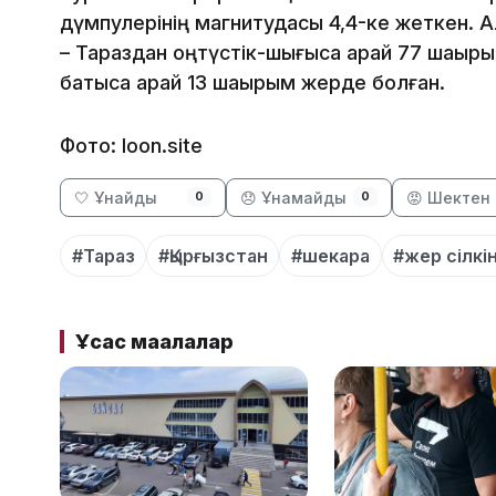
дүмпулерінің магнитудасы 4,4-ке жеткен. 
– Тараздан оңтүстік-шығысқа қарай 77 шақыр
батысқа қарай 13 шақырым жерде болған.
Фото: loon.site
🤍 Ұнайды
😞 Ұнамайды
😡 Шектен 
0
0
#Тараз
#Қырғызстан
#шекара
#жер сілкін
Ұқсас мақалалар