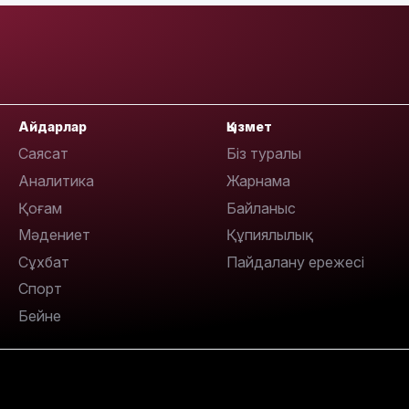
14:10
Айдарлар
Қызмет
Саясат
Біз туралы
Аналитика
Жарнама
Қоғам
Байланыс
13:14
Мәдениет
Құпиялылық
Сұхбат
Пайдалану ережесі
Спорт
Бейне