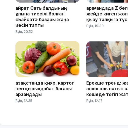
Қайрат Сатыбалдының
Қарағандада Z бел
ұлына тиесілі болған
жейде киген жо
«Байсат» базары жаңа
қызу талқыға түс
иесін тапты
Бүгін, 19:39
Бүгін, 20:52
Қазақстанда қияр, картоп
Ерекше тренд: ж
пен қырыққабат бағасы
алкоголь сатып а
арзандады
көшеде төгіп жа
Бүгін, 12:35
Бүгін, 12:17