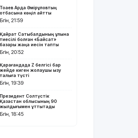
құттықтады
Тоқаев Ардақ Әмірқұловтың
отбасына көңіл айтты
Телефон
Бүгін, 21:59
алаяқтығының
жаңа түрі
туралы
Қайрат Сатыбалдының ұлына
тиесілі болған «Байсат»
ескерту
базары жаңа иесін тапты
жасалды
Бүгін, 20:52
Қазақстандағы
Қарағандада Z белгісі бар
ең қымбат
жейде киген жолаушы қызу
мамандықтар
талқыға түсті
– 2026: оқу
Бүгін, 19:39
ақысы
қанша?
Президент Солтүстік
Қазақстан облысының 90
Ұлдана
жылдығымен құттықтады
Мырзуанға
Бүгін, 18:45
қатысты іс
сотқа
жолданды