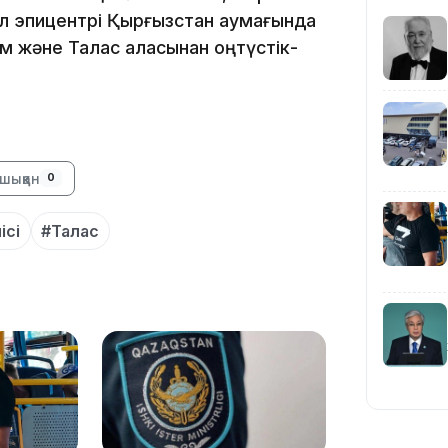
Ал эпицентрі Қырғызстан аумағында
ым және Талас қаласынан оңтүстік-
17:34
шыққан
0
ісі
#Талас
16:34
16:33