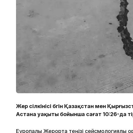
Жер сілкінісі бүгін Қазақстан мен Қырғы
Астана уақыты бойынша сағат 10:26-да т
Еуропалық Жерорта теңізі сейсмологиялық 