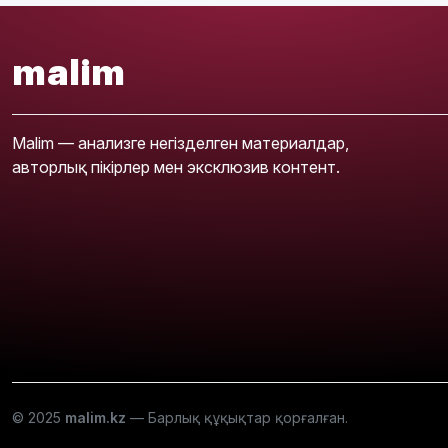
malim
Malim — анализге негізделген материалдар,
авторлық пікірлер мен эксклюзив контент.
© 2025
malim.kz
— Барлық құқықтар қорғалған.