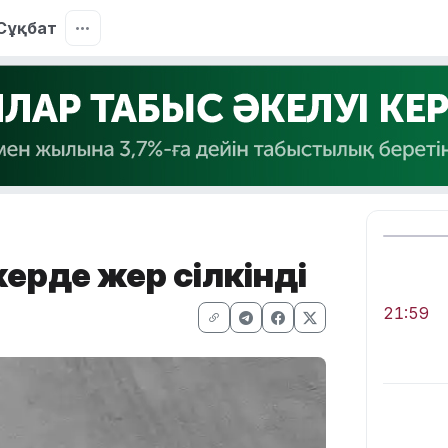
Сұқбат
ерде жер сілкінді
21:59