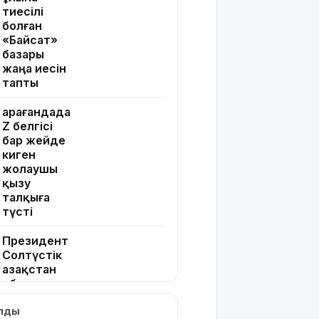
тиесілі
болған
«Байсат»
базары
жаңа иесін
тапты
Қарағандада
Z белгісі
бар жейде
киген
жолаушы
қызу
талқыға
түсті
Президент
Солтүстік
Қазақстан
облысының
90
ылды
жылдығымен