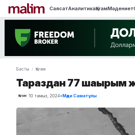
Саясат
Аналитика
Қоғам
Мәдениет
Басты
Қоғам
Тараздан 77 шақырым ж
10 тамыз, 2024
•
Мәди Саматұлы
Қоғам