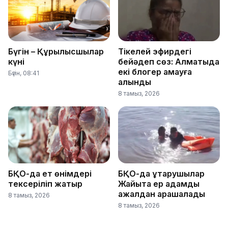
Бүгін – Құрылысшылар
Тікелей эфирдегі
күні
бейәдеп сөз: Алматыда
екі блогер қамауға
Бүгін, 08:41
алынды
8 тамыз, 2026
БҚО-да ет өнімдері
БҚО-да құтқарушылар
тексеріліп жатыр
Жайықта ер адамды
ажалдан арашалады
8 тамыз, 2026
8 тамыз, 2026