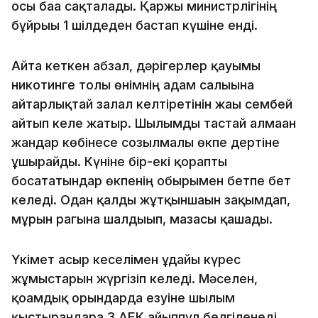
осы баға сақталады. Қаржы министрлігінің
бұйрығы 1 шілдеден бастап күшіне енді.
Айта кеткен абзал, дәрігерлер қауымы
никотинге толы өнімнің адам салығына
айтарлықтай залал келтіретінін жағы сембей
айтып келе жатыр. Шылымды тастай алмаған
жандар көбінесе созылмалы өкпе дертіне
ұшырайды. Күніне бір-екі қорапты
босататындар өкпенің обырымен бетпе бет
келеді. Одан қалды жұтқыншағын зақымдап,
мұрын рагына шалдығып, мазасы қашады.
Үкімет ғасыр кеселімен ұдайы күрес
жұмыстарын жүргізіп келеді. Мәселен,
қоғамдық орындарда езуіне шылым
қыстырғандарға 3 АЕК айыппұл белгіленеді.