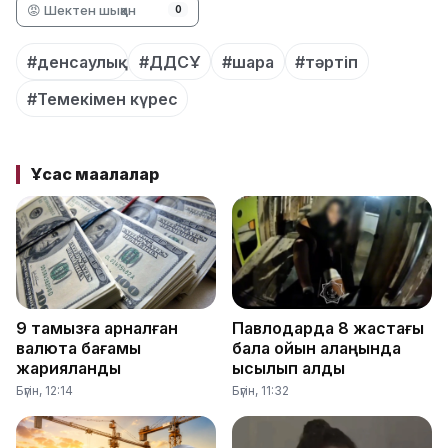
😡 Шектен шыққан
0
#денсаулық
#ДДСҰ
#шара
#тәртіп
#Темекімен күрес
Ұқсас мақалалар
9 тамызға арналған
Павлодарда 8 жастағы
валюта бағамы
бала ойын алаңында
жарияланды
қысылып қалды
Бүгін, 12:14
Бүгін, 11:32