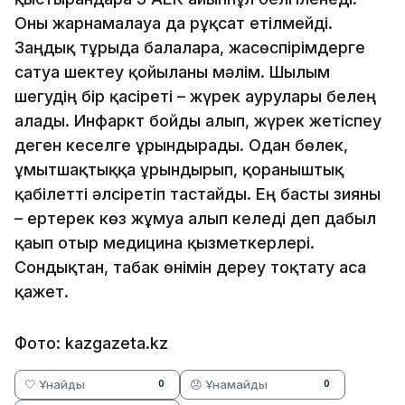
Оны жарнамалауға да рұқсат етілмейді.
Заңдық тұрғыда балаларға, жасөспірімдерге
сатуға шектеу қойылғаны мәлім. Шылым
шегудің бір қасіреті – жүрек аурулары белең
алады. Инфаркт бойды алып, жүрек жетіспеу
деген кеселге ұрындырады. Одан бөлек,
ұмытшақтыққа ұрындырып, қорғаныштық
қабілетті әлсіретіп тастайды. Ең басты зияны
– ертерек көз жұмуға алып келеді деп дабыл
қағып отыр медицина қызметкерлері.
Сондықтан, табак өнімін дереу тоқтату аса
қажет.
Фото: kazgazeta.kz
🤍 Ұнайды
😞 Ұнамайды
0
0