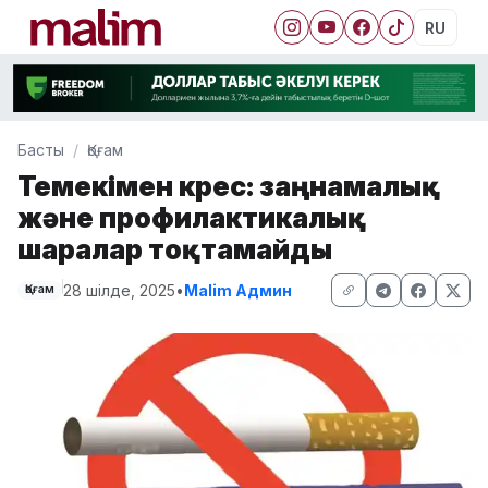
RU
Басты
Қоғам
Темекімен күрес: заңнамалық
және профилактикалық
шаралар тоқтамайды
28 шілде, 2025
•
Malim Админ
Қоғам