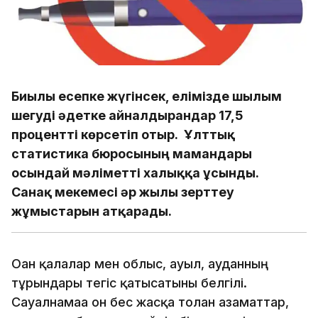
Биылғы есепке жүгінсек, елімізде шылым
шегуді әдетке айналдырғандар 17,5
процентті көрсетіп отыр. Ұлттық
cтaтистикa бюросының мамандары
осындай мәліметті халыққа ұсынды.
Санақ мекемесі әр жылы зерттеу
жұмыстарын атқарады.
Оған қалалар мен облыс, ауыл, ауданның
тұрғындары тегіс қатысатыны белгілі.
Сауалнамаға он бес жасқа толған азаматтар,