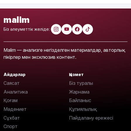
malim
Біз әлеуметтік желіде:
Malim — анализге негізделген материалдар, авторлық
пікірлер мен эксклюзив контент.
Айдарлар
Қызмет
Саясат
Біз туралы
Аналитика
Жарнама
Қоғам
Байланыс
Мәдениет
Құпиялылық
Сұхбат
Пайдалану ережесі
Спорт