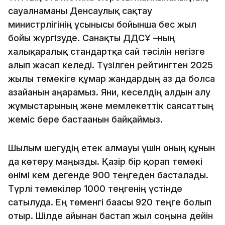
сауалнаманы Денсаулық сақтау
министрлігінің ұсынысы бойынша бес жыл
бойы жүргізуде. Санақты ДДСҰ –ның
халықаралық стандартқа сай тәсілін негізге
алып жасап келеді. Түзілген рейтингтен 2025
жылы темекіге құмар жандардың аз да болса
азайғанын аңғарамыз. Яғни, кеселдің алдын алу
жұмыстарының және мемлекеттік саясаттың
жеміс бере бастағанын байқаймыз.
Шылым шегудің етек алмауы үшін оның құнын
да көтеру маңызды. Қазір бір қорап темекі
өнімі кем дегенде 900 теңгеден басталады.
Түрлі темекілер 1000 теңгенің үстінде
сатылуда. Ең төменгі бағасы 920 теңге болып
отыр. Шілде айынан бастап жыл соңына дейін