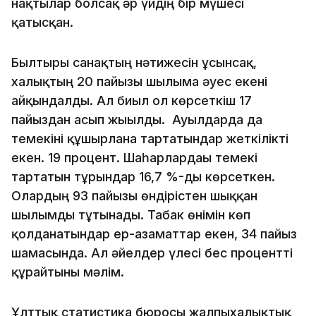
нақтылар болсақ әр үйдің бір мүшесі
қатысқан.
Былтырғы санақтың нәтижесін ұсынсақ,
халықтың 20 пайызы шылымға әуес екені
айқындалды. Ал биыл ол көрсеткіш 17
пайыздан асып жығылды. Ауылдарда да
темекіні құшырлана тартатындар жеткілікті
екен. 19 процент. Шаһарлардағы темекі
тартатын тұрғындар 16,7 %-ды көрсеткен.
Олардың 93 пайызы өндірістен шыққан
шылымды тұтынады. Табак өнімін көп
қолданатындар ер-азаматтар екен, 34 пайыз
шамасында. Ал әйелдер үлесі бес процентті
құрайтыны мәлім.
Ұлттық cтaтиcтикa бюpocы жалпыхалықтық