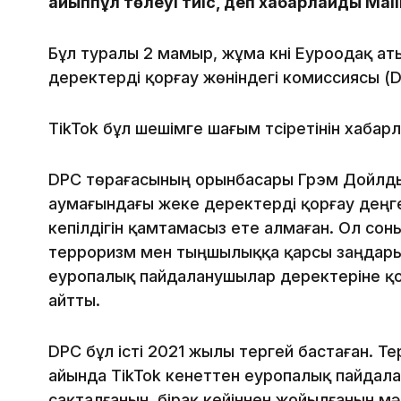
айыппұл төлеуі тиіс, деп хабарлайды Mali
Бұл туралы 2 мамыр, жұма күні Еуроодақ а
деректерді қорғау жөніндегі комиссиясы (D
TikTok бұл шешімге шағым түсіретінін хабар
DPC төрағасының орынбасары Грэм Дойлды
аумағындағы жеке деректерді қорғау деңге
кепілдігін қамтамасыз ете алмаған. Ол со
терроризм мен тыңшылыққа қарсы заңдарына
еуропалық пайдаланушылар деректеріне қол
айтты.
DPC бұл істі 2021 жылы тергей бастаған. Те
айында TikTok кенеттен еуропалық пайда
сақталғанын, бірақ кейіннен жойылғанын м