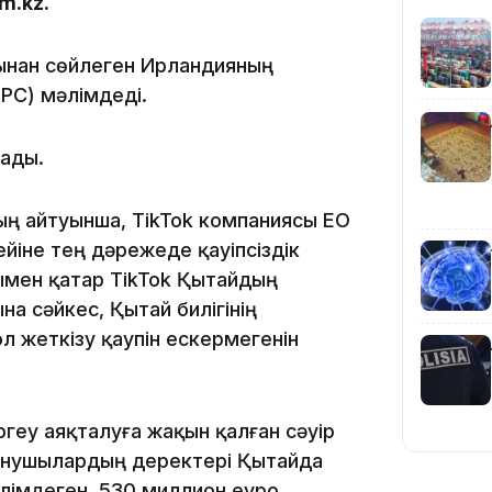
m.kz.
тынан сөйлеген Ирландияның
10:25
PC) мәлімдеді.
лады.
ң айтуынша, TikTok компаниясы ЕО
йіне тең дәрежеде қауіпсіздік
10:05
нымен қатар TikTok Қытайдың
 сәйкес, Қытай билігінің
 жеткізу қаупін ескермегенін
ргеу аяқталуға жақын қалған сәуір
ланушылардың деректері Қытайда
әлімдеген. 530 миллион еуро