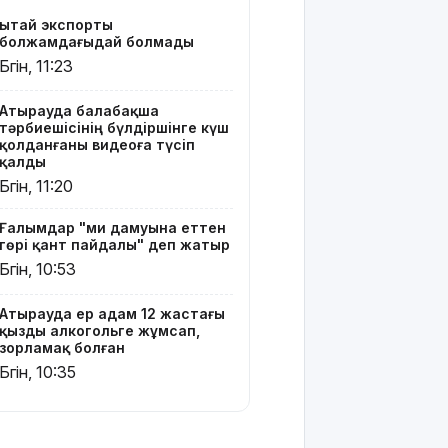
Жапонияда
Қытай экспорты
жойқын
болжамдағыдай болмады
тайфун:
Бүгін, 11:23
жүздеген
рейс
тоқтатылды
Атырауда балабақша
тәрбиешісінің бүлдіршінге күш
қолданғаны видеоға түсіп
Испанияның
қалды
Сеута
Бүгін, 11:20
қаласына
өтуге
Ғалымдар "ми дамуына еттен
әрекеттенген
гөрі қант пайдалы" деп жатыр
100-ге
Бүгін, 10:53
жуық
мигрант
қаза тапты
Атырауда ер адам 12 жастағы
қызды алкогольге жұмсап,
зорламақ болған
14
Бүгін, 10:35
қыркүйектен
бастап
тұрғын үй
кезегіне