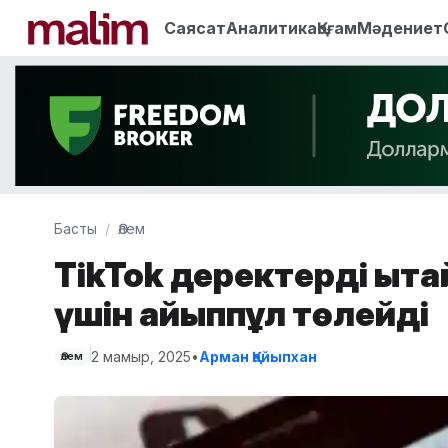
Саясат
Аналитика
Қоғам
Мәдениет
Басты
Әлем
TikTok деректерді Қыта
үшін айыппұл төлейді
2 мамыр, 2025
•
Арман Қайыпхан
Әлем