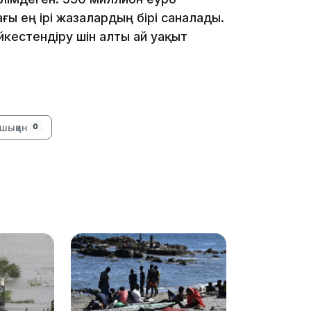
09:53
ы ең ірі жазалардың бірі саналады.
кестендіру үшін алты ай уақыт
шыққан
0
09:40
09:40