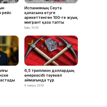
ын
Испанияның Сеута
н рейс
қаласына өтуге
әрекеттенген 100-ге жуық
мигрант қаза тапты
09:03
Бүгін, 10:05
08:42
ылғы
6,5 триллион доллардың
нске
өнеркәсібі тәуекел
бастады
аймағында тұр
6 тамыз, 2026
08:25