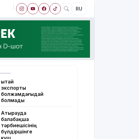
RU
Қытай
экспорты
болжамдағыдай
болмады
Атырауда
балабақша
тәрбиешісінің
бүлдіршінге
күш