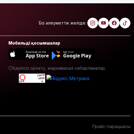
7 тамызға
валюта
бағамы
жарияланды
Біз әлеуметтік желіде:
Тарихқа
мәлім 7
Мобильді қосымшалар
тамыз
Download on the
Get it on
App Store
Google Play
Қазақстанда
операциядан
Қауіпсіз орнату, жарнамасыз хабарламалар.
кейінгі
жаңа туған
нәрестелер
өлімі үш
есе азайды
Ақтөбеде
майонез
банкаларына
жасырылған
Прайс-парақшасы
телефон