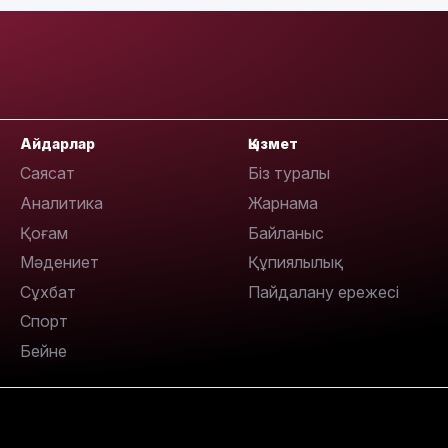
08:22
07:07
Айдарлар
Қызмет
Саясат
Біз туралы
Аналитика
Жарнама
Қоғам
Байланыс
23:23
Мәдениет
Құпиялылық
Сұхбат
Пайдалану ережесі
Спорт
Бейне
22:45