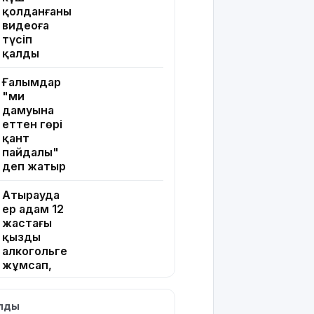
қолданғаны
видеоға
түсіп
қалды
Ғалымдар
"ми
дамуына
еттен гөрі
қант
пайдалы"
деп жатыр
Атырауда
ер адам 12
жастағы
қызды
алкогольге
жұмсап,
зорламақ
болған
ылды