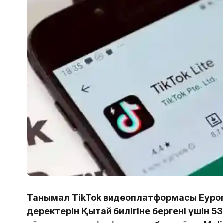
Танымал TikTok видеоплатформасы Еуро
деректерін Қытай билігіне бергені үшін 