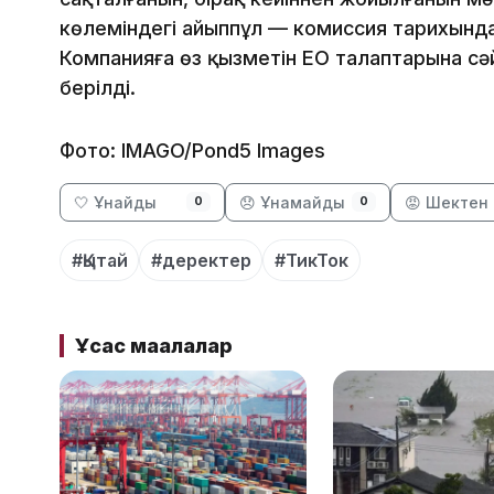
көлеміндегі айыппұл — комиссия тарихындағ
Компанияға өз қызметін ЕО талаптарына сәй
берілді.
Фото: IMAGO/Pond5 Images
🤍 Ұнайды
😞 Ұнамайды
😡 Шектен 
0
0
#Қытай
#деректер
#ТикТок
Ұқсас мақалалар