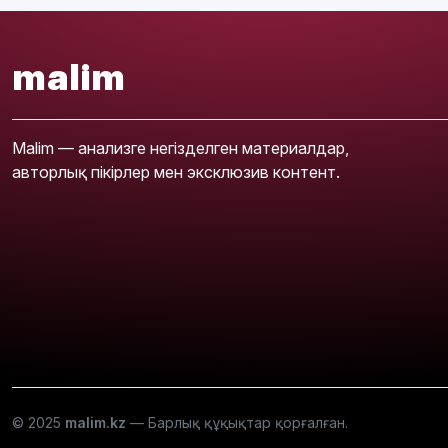
malim
Malim — анализге негізделген материалдар,
авторлық пікірлер мен эксклюзив контент.
© 2025
malim.kz
— Барлық құқықтар қорғалған.