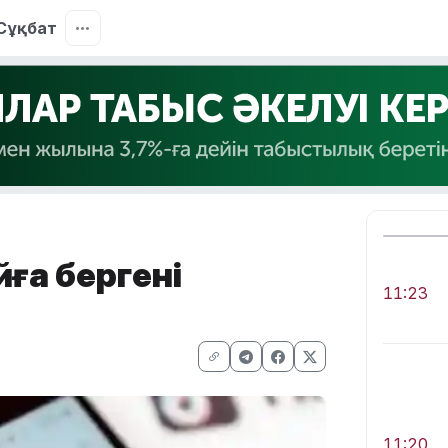
Сұқбат
йға бергені
11:23
11:20