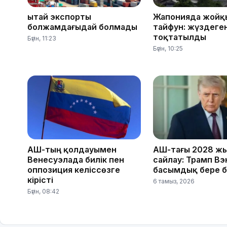
Қытай экспорты
Жапонияда жойқ
болжамдағыдай болмады
тайфун: жүздеге
тоқтатылды
Бүгін, 11:23
Бүгін, 10:25
АҚШ-тың қолдауымен
АҚШ-тағы 2028 ж
Венесуэлада билік пен
сайлау: Трамп Вэ
оппозиция келіссөзге
басымдық бере 
кірісті
6 тамыз, 2026
Бүгін, 08:42