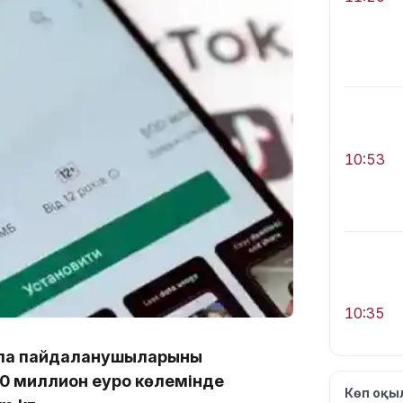
10:53
10:35
па пайдаланушыларының
530 миллион еуро көлемінде
Көп оқ