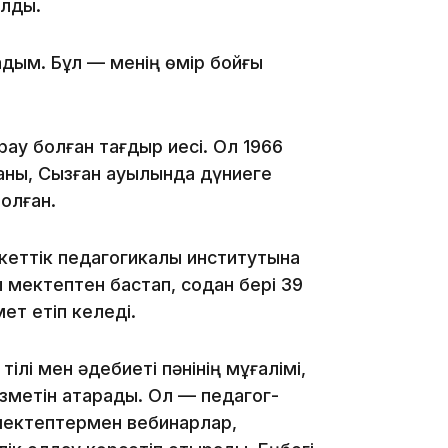
олды.
адым. Бұл — менің өмір бойғы
17:10
қау болған тағдыр иесі. Ол 1966
даны, Сызған ауылында дүниеге
олған.
16:59
кеттік педагогикалық институтына
ы мектептен бастап, содан бері 39
ет етіп келеді.
тілі мен әдебиеті пәнінің мұғалімі,
15:55
ызметін атқарады. Ол — педагог-
 мектептермен вебинарлар,