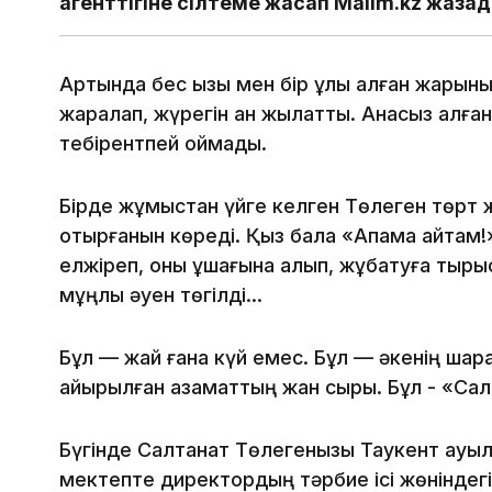
агенттігіне сілтеме жасап Malim.kz жаза
Артында бес қызы мен бір ұлы қалған жарыны
жаралап, жүрегін қан жылатты. Анасыз қалғ
тебірентпей қоймады.
Бірде жұмыстан үйге келген Төлеген төрт
отырғанын көреді. Қыз бала «Апама айтам!»
елжіреп, оны құшағына алып, жұбатуға тырыс
мұңлы әуен төгілді…
Бұл — жай ғана күй емес. Бұл — әкенің ша
айырылған азаматтың жан сыры. Бұл - «Сал
Бүгінде Салтанат Төлегенқызы Таукент ауы
мектепте директордың тәрбие ісі жөніндег