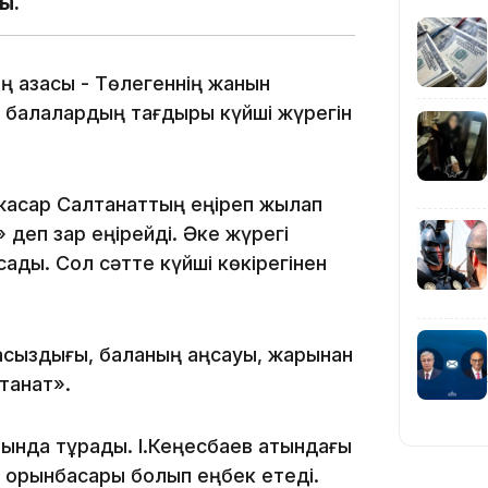
ды.
09:40
ң қазасы - Төлегеннің жанын
ан балалардың тағдыры күйші жүрегін
 жасар Салтанаттың еңіреп жылап
08:41
 деп зар еңірейді. Әке жүрегі
ады. Сол сәтте күйші көкірегінен
08:29
расыздығы, баланың аңсауы, жарынан
танат».
08:15
лында тұрады. І.Кеңесбаев атындағы
і орынбасары болып еңбек етеді.