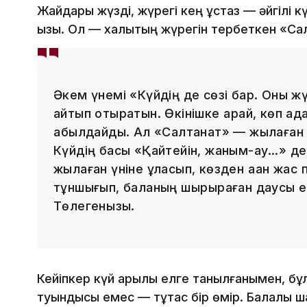
Жайдары жүзді, жүрегі кең ұстаз — әйгілі 
қызы. Ол — халықтың жүрегін тербеткен «Сал
Әкем үнемі «Күйдің де сөзі бар. Оны 
айтып отыратын. Өкінішке қарай, көп ад
қабылдайды. Ал «Салтанат» — жылаған б
Күйдің басы «Қайтейін, жаным-ау…» де
жылаған үніне ұласып, көзден аққан жас п
тұншығып, баланың шырқыраған даусы е
Төлегенқызы.
Кейіпкер күй арқылы елге танылғанымен, бұ
туындысы емес — тұтас бір өмір. Балалық ш