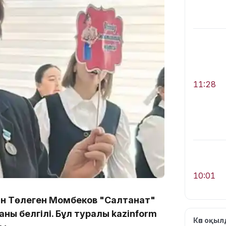
11:28
10:01
ған Төлеген Момбеков "Салтанат"
ны белгілі. Бұл туралы kazinform
Көп оқы