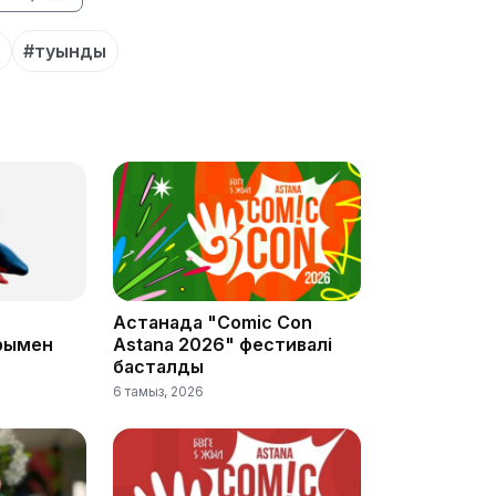
#туынды
13:00
12:40
Астанада "Comic Con
рымен
Astana 2026" фестивалі
басталды
6 тамыз, 2026
12:13