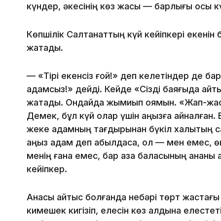
күндер, әкесінің көз жасы — барлығы осы кү
Көпшілік Салтанаттың күй кейіпкері екенін б
жатады.
— «Тірі екенсіз ғой!» деп келетіндер де бар
адамсыз!» дейді. Кейде «Сізді баяғыда қай
жатады. Ондайда жымиып қоямын. «Жап-жас 
Демек, бұл күй олар үшін аңызға айналған. Б
жеке адамның тағдырынан бүкіл халықтың с
аңыз адам деп қабылдаса, ол — мен емес, ө
менің ғана емес, бар қазақ баласының ананы
кейіпкер.
Анасы қайтыс болғанда небәрі төрт жастағы 
кимешек кигізіп, елесін көз алдына елестет