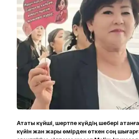
Атақты күйші, шертпе күйдің шебері атан
күйін жан жары өмірден өткен соң шығарға