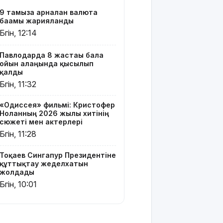
Ресей мен
9 тамызға арналған валюта
Украина
бағамы жарияланды
арасында
Бүгін, 12:14
жаңа
келісім
жасауды
Павлодарда 8 жастағы бала
ойын алаңында қысылып
ұсынды
қалды
Бүгін, 11:32
Бүгін –
Құрылысшылар
«Одиссея» фильмі: Кристофер
күні
Ноланның 2026 жылғы хитінің
сюжеті мен актерлері
9 тамызға
Бүгін, 11:28
арналған
ауа райы
Тоқаев Сингапур Президентіне
болжамы
құттықтау жеделхатын
жолдады
МӘЛІМ
Бүгін, 10:01
АПТА: 2026
жылғы 3-9
тамыз