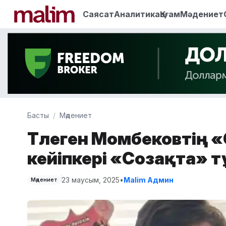
Саясат
Аналитика
Қоғам
Мәдениет
Басты
Мәдениет
Төлеген Момбековтің «
кейіпкері «Созақта» 
23 маусым, 2025
•
Malim Админ
Мәдениет