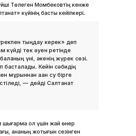
күйші Төлеген Момбековтің кенже
танат» күйінің басты кейіпкері.
23:12
жүрекпен тыңдау керек» деп
ам күйді тек әуен ретінде
аланың үні, әкенің жүрек сөзі.
п басталады. Кейін сәбидің
22:12
ен мұрыннан аққан су бірге
стіледі, — дейді Салтанат
21:05
л шығарма ол үшін жай өнер
ағы, ананың жоқтығын сезінген