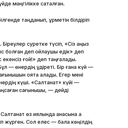
йде мәңгілікке сақталған.
ілгенде таңданып, құрметін білдіріп
20:07
. Біреулер суретке түсіп, «Сіз аңыз
тыс болған деп ойлаушы едік» деп
екенсіз ғой!» деп таңғалады.
18:58
ұл — өнердің құдіреті. Бір ғана күй —
ағынышын оята алады. Егер мені
нердің күші. «Салтанат» күйі —
 аңсаған сағынышы, — дейді
17:57
Салтанат өз қиялында анасына ақ
іп жүрген. Сол елес — бала көңілдің