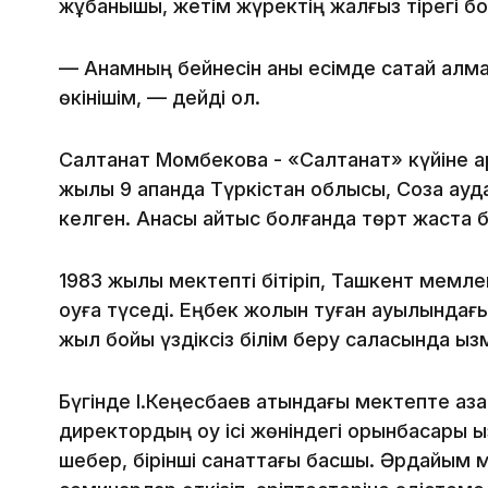
жұбанышы, жетім жүректің жалғыз тірегі б
— Анамның бейнесін анық есімде сақтай алм
өкінішім, — дейді ол.
Салтанат Момбекова - «Салтанат» күйіне ар
жылы 9 ақпанда Түркістан облысы, Созақ ау
келген. Анасы қайтыс болғанда төрт жаста б
1983 жылы мектепті бітіріп, Ташкент мемле
оқуға түседі. Еңбек жолын туған ауылындағ
жыл бойы үздіксіз білім беру саласында қызм
Бүгінде І.Кеңесбаев атындағы мектепте қазақ 
директордың оқу ісі жөніндегі орынбасары қ
шебер, бірінші санаттағы басшы. Әрдайым