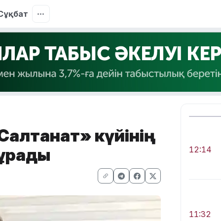
Сұқбат
Салтанат» күйінің
тұрады
12:14
11:32