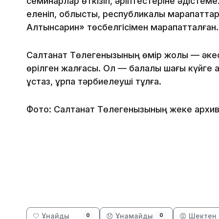
семинарлар өткізіп, әріптестеріне әдістеме
еленіп, облыстық, республикалық марапатта
Алтынсарин» төсбелгісімен марапатталған.
Салтанат Төлегенқызының өмір жолы — әкес
өрілген жалғасы. Ол — балалық шағы күйге ай
ұстаз, ұрпақ тәрбиелеуші тұлға.
Фото: Салтанат Төлегенқызының жеке архив
🤍 Ұнайды
😞 Ұнамайды
😡 Шектен 
0
0