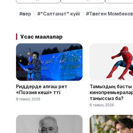
#өнер
#"Салтанат" күйі
#Төлеген Момбеков
Ұқсас мақалалар
Риддерде алғаш рет
Тамыздың басты
«Поэзия кеші» өтті
кинопремьерала
таныссыз ба?
8 тамыз, 2026
6 тамыз, 2026