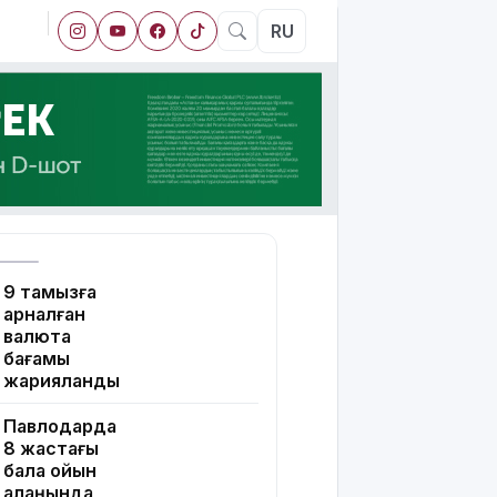
RU
9 тамызға
арналған
валюта
бағамы
жарияланды
Павлодарда
8 жастағы
бала ойын
алаңында