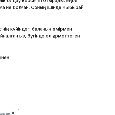
лік қолдау көрсетіп отырады. Еңбегі
рға ие болған. Соның ішінде «Ыбырай
інің күйіндегі баланың өмірмен
14:26
налған қыз, бүгінде ел құрметтеген
інен
13:39
шыққан
0