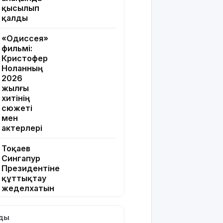
қысылып
қалды
«Одиссея»
фильмі:
Кристофер
Ноланның
2026
жылғы
хитінің
сюжеті
мен
актерлері
Тоқаев
Сингапур
Президентіне
құттықтау
жеделхатын
жолдады
лды
Түркия