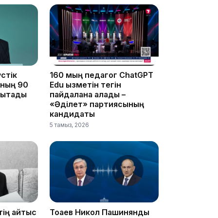
12:17
стік
160 мың педагог ChatGPT
ының 90
Edu қызметін тегін
ықтады
пайдалана алады –
11:23
«Әділет» партиясының
кандидаты
5 тамыз, 2026
11:20
тің қайтыс
Тоқаев Никол Пашинянды