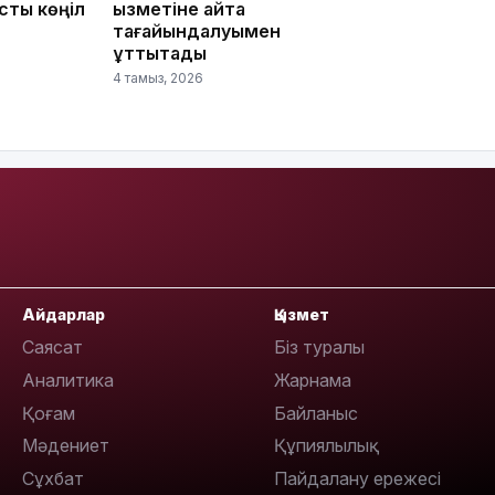
сты көңіл
қызметіне қайта
тағайындалуымен
құттықтады
10:53
4 тамыз, 2026
10:35
Айдарлар
Қызмет
Саясат
Біз туралы
Аналитика
Жарнама
Қоғам
Байланыс
10:25
Мәдениет
Құпиялылық
Сұхбат
Пайдалану ережесі