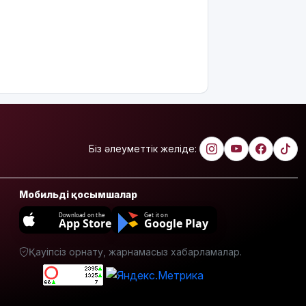
Ғалымдар
"ми
дамуына
еттен гөрі
қант
пайдалы"
деп жатыр
Атырауда
ер адам 12
жастағы
Біз әлеуметтік желіде:
қызды
алкогольге
жұмсап,
Мобильді қосымшалар
зорламақ
болған
Download on the
Get it on
App Store
Google Play
Жапонияда
жойқын
Қауіпсіз орнату, жарнамасыз хабарламалар.
тайфун:
жүздеген
рейс