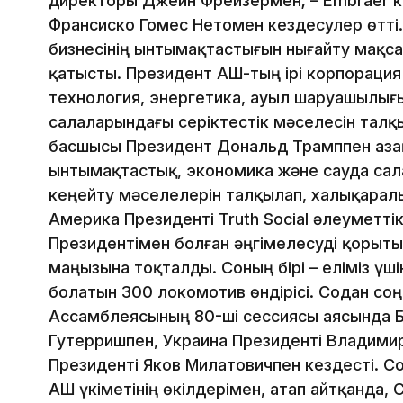
директоры Джейн Фрейзермен; – Embraer 
Франсиско Гомес Нетомен кездесулер өтті.
бизнесінің ынтымақтастығын нығайту мақс
қатысты. Президент АҚШ-тың ірі корпорац
технология, энергетика, ауыл шаруашылығы
салаларындағы серіктестік мәселесін тал
басшысы Президент Дональд Трамппен Қаза
ынтымақтастық, экономика және сауда са
кеңейту мәселелерін талқылап, халықаралы
Америка Президенті Truth Social әлеуметтік
Президентімен болған әңгімелесуді қорыты
маңызына тоқталды. Соның бірі – еліміз ү
болатын 300 локомотив өндірісі. Содан со
Ассамблеясының 80-ші сессиясы аясында 
Гутерришпен, Украина Президенті Владими
Президенті Яков Милатовичпен кездесті. 
АҚШ үкіметінің өкілдерімен, атап айтқанда,