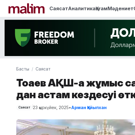
Саясат
Аналитика
Қоғам
Мәдениет
Басты
Саясат
Тоқаев АҚШ-қа жұмыс с
дан астам кездесуі өтк
23 қыркүйек, 2025
•
Арман Қайыпхан
Саясат