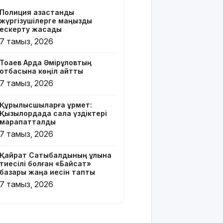
бар жейде
Полиция қазақстандық
киген
жүргізушілерге маңызды
жолаушы
ескерту жасады
қызу талқыға
7 тамыз, 2026
түсті
Тоқаев Ардақ Әмірқұловтың
Президент
отбасына көңіл айтты
Солтүстік
7 тамыз, 2026
Қазақстан
облысының
Құрылысшыларға құрмет:
90
Қызылордада сала үздіктері
жылдығымен
марапатталды
құттықтады
7 тамыз, 2026
Телефон
Қайрат Сатыбалдының ұлына
алаяқтығының
тиесілі болған «Байсат»
жаңа түрі
базары жаңа иесін тапты
туралы
7 тамыз, 2026
ескерту
жасалды
Қазақстандағы