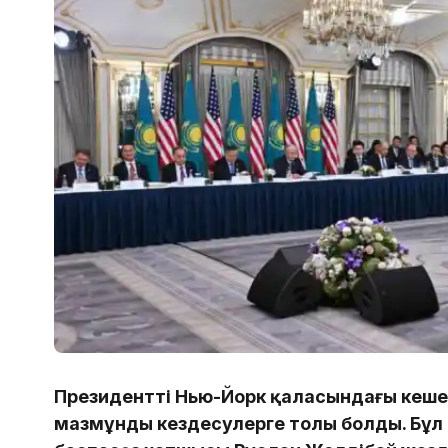
Президенттің Нью-Йорк қаласындағы кешег
мазмұнды кездесулерге толы болды. Бұл