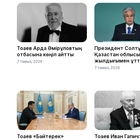
Тоқаев Ардақ Әмірқұловтың
Президент Солтү
отбасына көңіл айтты
Қазақстан облыс
жылдығымен құтт
7 тамыз, 2026
7 тамыз, 2026
Тоқаев «Бәйтерек»
Тоқаев Иван Гапич