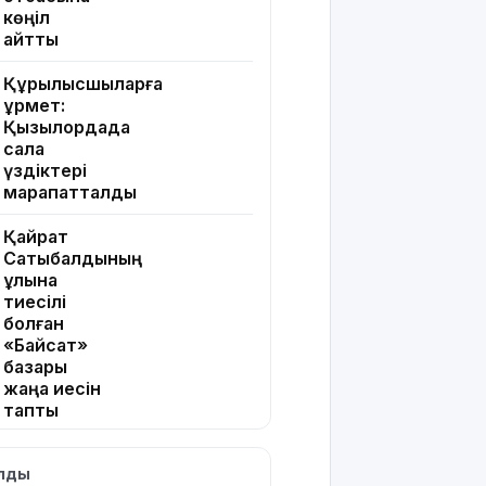
көңіл
айтты
Құрылысшыларға
құрмет:
Қызылордада
сала
үздіктері
марапатталды
Қайрат
Сатыбалдының
ұлына
тиесілі
болған
«Байсат»
базары
жаңа иесін
тапты
Қарағандада
ылды
Z белгісі