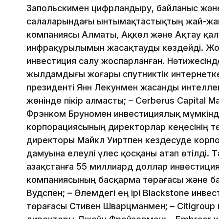
Запольскимен цифрландыру, байланыс жән
салаларындағы ынтымақтастықтың жай-жап
компаниясы Алматы, Ақкөл және Ақтау қала
инфрақұрылымын жасақтауды көздейді. Жо
инвестиция салу жоспарланған. Нәтижесінде
жылдамдығы жоғары спутниктік интернетке 
президенті Янн Лекунмен жасанды интелле
жөнінде пікір алмасты; – Cerberus Capital
Фрэнком Бруномен инвестициялық мүмкінді
корпорациясының директорлар кеңесінің т
директоры Майкл Уиртпен кездесуде корпо
дамуына елеулі үлес қосқаны атап өтілді. 
Қазақстанға 55 миллиард доллар инвестиция
компаниясының басқарма төрағасы және б
Вудспен; – Әлемдегі ең ірі Blackstone ин
төрағасы Стивен Шварцманмен; – Сitigrou