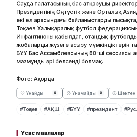
Сауда палатасының бас атқарушы директор
Президентінің Оңтүстік және Орталық Азия
екі ел арасындағы байланыстарды пысықта
Тоқаев Халықаралық футбол федерациясын
Инфантиноны қабылдап, отандық футболдың
жобаларды жүзеге асыру мүмкіндіктерін та
БҰҰ Бас Ассамблеясының 80-ші сессиясы ая
мазмұнды әрі белсенді болмақ.
Фото: Ақорда
🤍 Ұнайды
😞 Ұнамайды
😡 Шектен 
0
0
#Тоқаев
#АҚШ.
#БҰҰ
#президент
#Рус
Ұқсас мақалалар