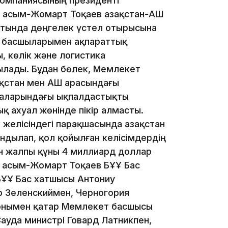
компаниясының президенті
 Қасым-Жомарт Тоқаев Қазақстан-АҚШ
атында дөңгелек үстел отырысына
ия басшыларымен ақпараттық
15:04
, көлік және логистика
қылады. Бұдан бөлек, Мемлекет
қстан мен АҚШ арасындағы
лаларындағы ықпалдастықты
қ ахуал жөнінде пікір алмасты.
14:10
 желісіндегі парақшасында Қазақстан
ндылап, қол қойылған келісімдердің
шін жалпы құны 4 миллиард доллар
ң Қасым-Жомарт Тоқаев БҰҰ Бас
БҰҰ Бас хатшысы Антониу
р Зеленскиймен, Черногория
Сонымен қатар Мемлекет басшысы
 Сауда министрі Говард Латникпен,
13:14