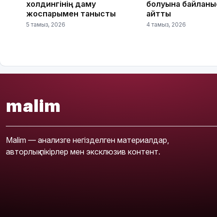
холдингінің даму
болуына байланы
жоспарымен танысты
айтты
5 тамыз, 2026
4 тамыз, 2026
malim
Malim — анализге негізделген материалдар,
авторлық пікірлер мен эксклюзив контент.