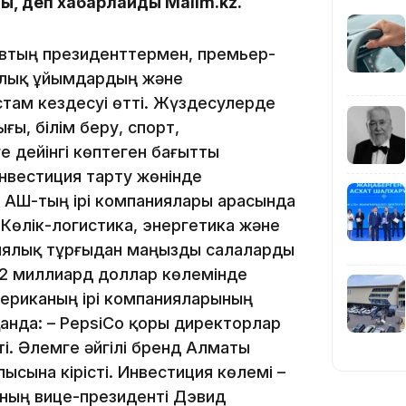
, деп хабарлайды Malim.kz.
19:39
евтың президенттермен, премьер-
алық ұйымдардың және
там кездесуі өтті. Жүздесулерде
ы, білім беру, спорт,
е дейінгі көптеген бағытты
18:45
нвестиция тарту жөнінде
н АҚШ-тың ірі компаниялары арасында
 Көлік-логистика, энергетика және
гиялық тұрғыдан маңызды салаларды
,2 миллиард доллар көлемінде
мериканың ірі компанияларының
17:34
қанда: – PepsiCo қоры директорлар
і. Әлемге әйгілі бренд Алматы
сына кірісті. Инвестиция көлемі –
ның вице-президенті Дэвид