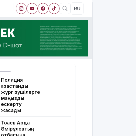
RU
Полиция
қазақстандық
жүргізушілерге
маңызды
ескерту
жасады
Тоқаев Ардақ
Әмірқұловтың
отбасына