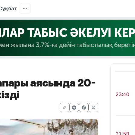
Сұқбат
апары аясында 20-
ізді
23:40
21:59