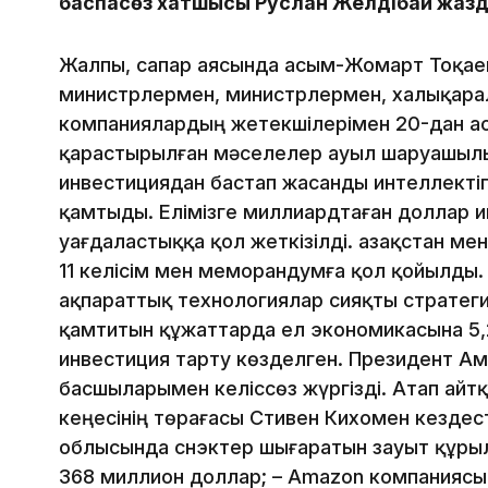
баспасөз хатшысы Руслан Желдібай жазды
Жалпы, сапар аясында Қасым-Жомарт Тоқа
министрлермен, министрлермен, халықар
компаниялардың жетекшілерімен 20-дан ас
қарастырылған мәселелер ауыл шаруашылығ
инвестициядан бастап жасанды интеллектіг
қамтыды. Елімізге миллиардтаған доллар и
уағдаластыққа қол жеткізілді. Қазақстан ме
11 келісім мен меморандумға қол қойылды.
ақпараттық технологиялар сияқты страте
қамтитын құжаттарда ел экономикасына 5
инвестиция тарту көзделген. Президент А
басшыларымен келіссөз жүргізді. Атап айт
кеңесінің төрағасы Стивен Кихомен кездест
облысында снэктер шығаратын зауыт құрылы
368 миллион доллар; – Amazon компаниясы