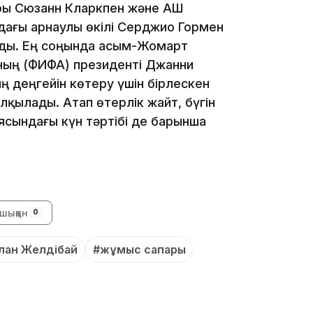
ы Сюзанн Кларкпен және АҚШ
дағы арнаулы өкілі Серджио Гормен
ды. Ең соңында Қасым-Жомарт
ың (ФИФА) президенті Джанни
 деңгейін көтеру үшін бірлескен
лқылады. Атап өтерлік жайт, бүгін
сындағы күн тәртібі де барынша
13:08
шыққан
0
12:35
лан Желдібай
#жұмыс сапары