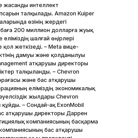
е жасанды интеллект
16:34
сарын талқылады. Amazon Kuiper
ларында өзінің жердегі
баға 200 миллион долларға жуық
 еліміздің шалғай өңірлері
қол жеткізеді. – Meta вице-
16:33
ктінің дамуы және қолданылуы
 Management атқарушы директоры
ктер талқыланды. – Сhevron
өрағасы және бас атқарушы
рацияның еліміздің экономикалық
16:01
Тәуелсіздік жылдары Сhevron
 құйды. – Сондай-ақ ExonMobil
ас атқарушы директоры Даррен
вестициялық компаниясының басқарма
p компаниясының бас атқарушы
15:33