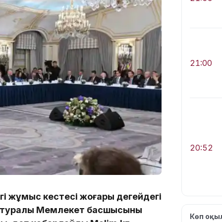
21:00
20:52
і жұмыс кестесі жоғары деңгейдегі
 туралы Мемлекет басшысының
Көп оқ