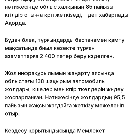
нәтижесінде облыс халқының 85 пайызы
көгілдір отынға қол жеткізеді, - деп хабарлады
Ақорда.
Бұдан бөлек, тұрғындарды баспанамен қамту
мақсатында биыл кезекте тұрған
азаматтарға 2 400 пәтер беру көзделген.
Жол инфрақұрылымын жаңарту аясында
облыстағы 138 шақырым автомобиль
жолдары, көшелер мен көпір өткелдерін жөндеу
жоспарланған. Нәтижесінде жолдардың 95,5
пайызын жақсы жағдайға жеткізу межеленіп
отыр.
Кездесу қорытындысында Мемлекет