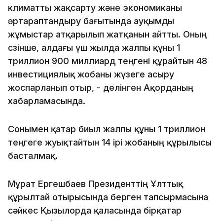
климатты жақсарту және экономиканы
әртараптандыру бағытында ауқымды
жұмыстар атқарылып жатқанын айтты. Оның
сөзінше, алдағы үш жылда жалпы құны 1
триллион 900 миллиард теңгені құрайтын 48
инвестициялық жобаны жүзеге асыру
жоспарланып отыр, - делінген Ақорданың
хабарламасында.
Сонымен қатар биыл жалпы құны 1 триллион
теңгеге жуықтайтын 14 ірі жобаның құрылысы
басталмақ.
Мұрат Ергешбаев Президенттің Ұлттық
құрылтай отырысында берген тапсырмасына
сәйкес Қызылорда қаласында бірқатар