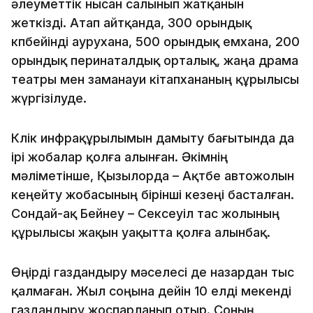
әлеуметтік нысан салынып жатқанын
жеткізді. Атап айтқанда, 300 орындық
көпбейінді аурухана, 500 орындық емхана, 200
орындық перинаталдық орталық, жаңа драма
театры мен заманауи кітапхананың құрылысы
жүргізілуде.
Көлік инфрақұрылымын дамыту бағытында да
ірі жобалар қолға алынған. Әкімнің
мәліметінше, Қызылорда – Ақтөбе автожолын
кеңейту жобасының бірінші кезеңі басталған.
Сондай-ақ Бейнеу – Сексеуіл тас жолының
құрылысы жақын уақытта қолға алынбақ.
Өңірді газдандыру мәселесі де назардан тыс
қалмаған. Жыл соңына дейін 10 елді мекенді
газдандыру жоспарланып отыр. Соның