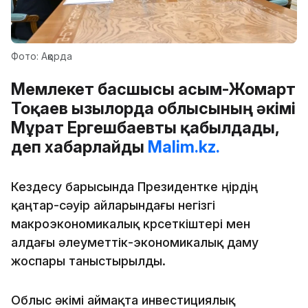
Фото: Ақорда
Мемлекет басшысы Қасым-Жомарт
Тоқаев Қызылорда облысының әкімі
Мұрат Ергешбаевты қабылдады,
деп хабарлайды
Malim.kz.
Кездесу барысында Президентке өңірдің
қаңтар-сәуір айларындағы негізгі
макроэкономикалық көрсеткіштері мен
алдағы әлеуметтік-экономикалық даму
жоспары таныстырылды.
Облыс әкімі аймақта инвестициялық