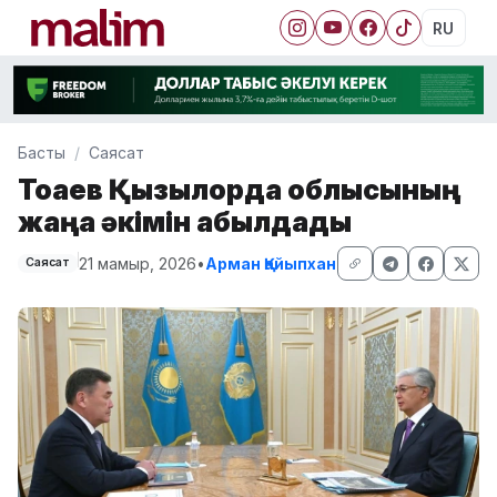
RU
Басты
Саясат
Тоқаев Қызылорда облысының
жаңа әкімін қабылдады
21 мамыр, 2026
•
Арман Қайыпхан
Саясат