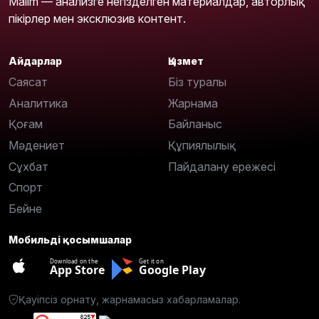
Malim — анализге негізделген материалдар, авторлық
пікірлер мен эксклюзив контент.
Айдарлар
Қызмет
Саясат
Біз туралы
Аналитика
Жарнама
Қоғам
Байланыс
Мәдениет
Құпиялылық
Сұхбат
Пайдалану ережесі
Спорт
Бейне
Мобильді қосымшалар
Download on the
Get it on
App Store
Google Play
Қауіпсіз орнату, жарнамасыз хабарламалар.