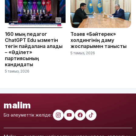
160 мың педагог
Тоқаев «Бәйтерек»
ChatGPT Edu қызметін
холдингінің даму
тегін пайдалана алады
жоспарымен танысты
– «Әділет»
5 тамыз, 2026
партиясының
кандидаты
5 тамыз, 2026
malim
Біз әлеуметтік желіде: