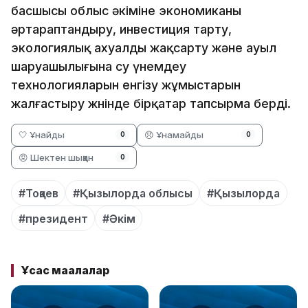
басшысы облыс әкіміне экономиканы
әртараптандыру, инвестиция тарту,
экологиялық ахуалды жақсарту және ауыл
шаруашылығына су үнемдеу
технологияларын енгізу жұмыстарын
жалғастыру жөнінде бірқатар тапсырма берді.
🤍 Ұнайды
😞 Ұнамайды
0
0
😡 Шектен шыққан
0
#Тоқаев
#Қызылорда облысы
#Қызылорда
#президент
#Әкім
Ұқсас мақалалар