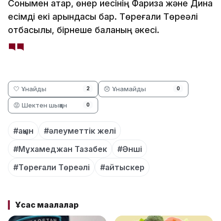
Сонымен қатар, өнер иесінің Фариза және Дина
есімді екі қарындасы бар. Төреғали Төреәлі
отбасылы, бірнеше баланың әкесі.
🤍 Ұнайды
😞 Ұнамайды
2
0
😡 Шектен шыққан
0
#ақын
#әлеуметтік желі
#Мұхамеджан Тазабек
#Әнші
#Төреғали Төреәлі
#айтыскер
Ұқсас мақалалар