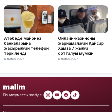
Ақтөбеде майонез
Онлайн-казиноны
банкаларына
жарнамалаған Қайсар
жасырылған телефон
Хамза 7 жылға
тәркіленді
сотталуы мүмкін
6 тамыз, 2026
6 тамыз, 2026
malim
Біз әлеуметтік желіде: