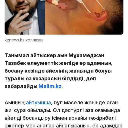
kznews.kz коллажы
Танымал айтыскер ақын Мұхамеджан
Тазабек әлеуметтік желіде ер адамның
босану кезінде әйелінің жанында болуы
туралы өз көзқарасын білдірді, деп
хабарлайды
Malim.kz.
Ақынның
айтуынша
, бұл мәселе жөнінде оған
жиі сұрақ қойылады. Ол дәстүрлі қазақ қоғамында
әйелді босандыру ісімен арнайы тәжірибелі
әжелер мен аналар айналысқанын, ер адамдар