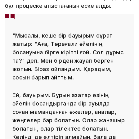
бұл процеске қатыспағанын еске алды.
"Мысалы, кеше бір бауырым сұрап
жатыр: "Аға, Төреғали әйелінің
босануына бірге кіріпті ғой. Сол дұрыс
па?" деп. Мен бірден жауап берген
жоқпын. Біраз ойландым. Қарадым,
сосын барып айттым.
Ей, бауырым. Бұрын қазақтар өзінің
әйелін босандырғанда бір ауылда
соған маманданған әжелер, аналар,
жеңгелер бар болатын. Олар жанашыр
болатын, олар тілектес болатын.
Келінді де өлтіріп алмайын, бала да