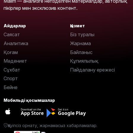
Malim — анализге негізделген материалдар, авторлық
пікірлер мен эксклюзив контент.
Айдарлар
Қызмет
Саясат
Біз туралы
Аналитика
Жарнама
Қоғам
Байланыс
Мәдениет
Құпиялылық
Сұхбат
Пайдалану ережесі
Спорт
Бейне
Мобильді қосымшалар
Download on the
Get it on
App Store
Google Play
Қауіпсіз орнату, жарнамасыз хабарламалар.