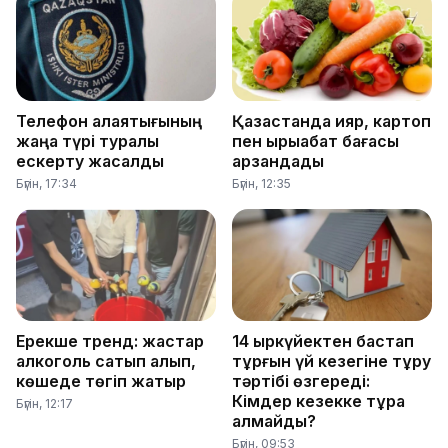
Телефон алаяқтығының
Қазақстанда қияр, картоп
жаңа түрі туралы
пен қырыққабат бағасы
ескерту жасалды
арзандады
Бүгін, 17:34
Бүгін, 12:35
Ерекше тренд: жастар
14 қыркүйектен бастап
алкоголь сатып алып,
тұрғын үй кезегіне тұру
көшеде төгіп жатыр
тәртібі өзгереді:
Кімдер кезекке тұра
Бүгін, 12:17
алмайды?
Бүгін, 09:53