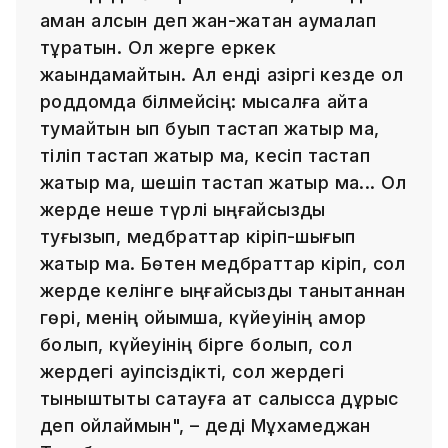
аман қалсын деп жан-жақтан қаумалап
тұратын. Ол жерге еркек
жақындамайтын. Ал енді қазіргі кезде ол
роддомда білмейсің: мысалға қайта
тумайтын қып буып тастап жатыр ма,
тіліп тастап жатыр ма, кесіп тастап
жатыр ма, шешіп тастап жатыр ма... Ол
жерде неше түрлі ыңғайсыздық
туғызып, медбраттар кіріп-шығып
жатыр ма. Бөтен медбраттар кіріп, сол
жерде келінге ыңғайсыздық танытқаннан
гөрі, менің ойымша, күйеуінің қамқор
болып, күйеуінің бірге болып, сол
жердегі қауіпсіздікті, сол жердегі
тыныштықты сақтауға ат салысса дұрыс
деп ойлаймын", – деді Мұхамеджан