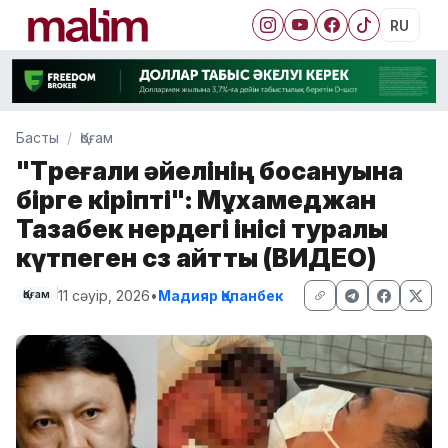
RU
Басты
Қоғам
"Төреғали әйелінің босануына
бірге кіріпті": Мұхамеджан
Тазабек өнердегі інісі туралы
күтпеген сөз айтты (ВИДЕО)
11 сәуір, 2026
•
Мадияр Қапанбек
Қоғам