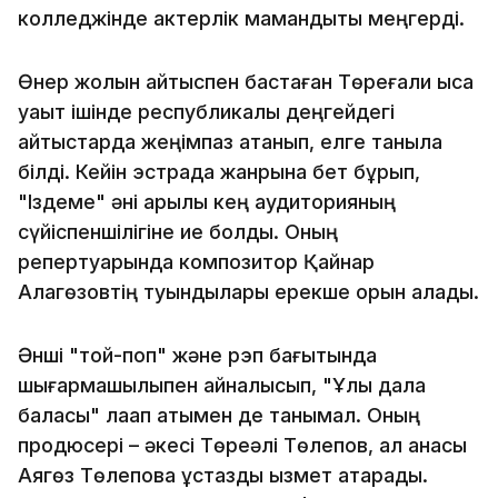
колледжінде актерлік мамандықты меңгерді.
Өнер жолын айтыспен бастаған Төреғали қысқа
уақыт ішінде республикалық деңгейдегі
айтыстарда жеңімпаз атанып, елге таныла
білді. Кейін эстрада жанрына бет бұрып,
"Іздеме" әні арқылы кең аудиторияның
сүйіспеншілігіне ие болды. Оның
репертуарында композитор Қайнар
Алагөзовтің туындылары ерекше орын алады.
Әнші "той-поп" және рэп бағытында
шығармашылықпен айналысып, "Ұлы дала
баласы" лақап атымен де танымал. Оның
продюсері – әкесі Төреәлі Төлепов, ал анасы
Аягөз Төлепова ұстаздық қызмет атқарады.