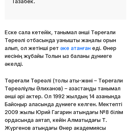
Тазабек.
Еске сала кетейік, танымал әнші Төреғали
Төреәлі отбасында қуанышты жаңалық орын
алып, ол жетінші рет
әке атанған
еді. Өнер
иесінің жұбайы Толқын қыз баланы дүниеге
әкелді.
Төреғали Төреәлі (толық аты-жөні – Төреғали
Төреәліұлы Әлиханов) – қазақстандық танымал
әнші әрі актер. Ол 1992 жылдың 14 қазанында
Байқоңыр қаласында дүниеге келген. Мектепті
2009 жылы Юрий Гагарин атындағы №8 білім
ордасында аяқтап, кейін Алматыдағы Т.
Жүргенов атындағы Өнер академиясы