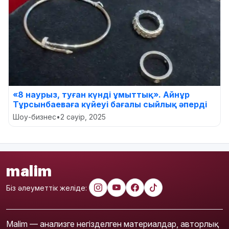
«8 наурыз, туған күнді ұмыттық». Айнұр
Тұрсынбаеваға күйеуі бағалы сыйлық әперді
Шоу-бизнес
•
2 сәуір, 2025
malim
Біз әлеуметтік желіде:
Malim — анализге негізделген материалдар, авторлық