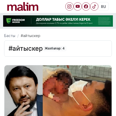
RU
Басты
#айтыскер
#айтыскер
Жазбалар: 4