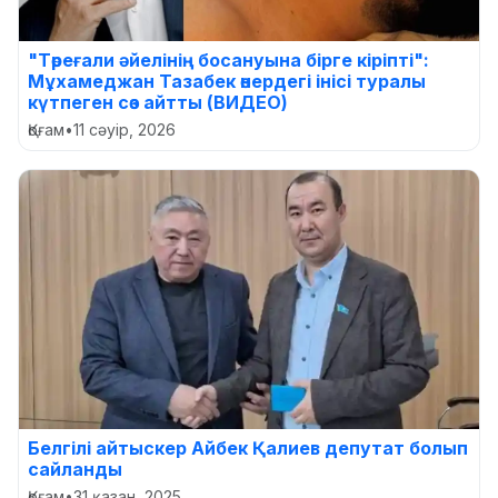
"Төреғали әйелінің босануына бірге кіріпті":
Мұхамеджан Тазабек өнердегі інісі туралы
күтпеген сөз айтты (ВИДЕО)
Қоғам
•
11 сәуір, 2026
Белгілі айтыскер Айбек Қалиев депутат болып
сайланды
Қоғам
•
31 қазан, 2025