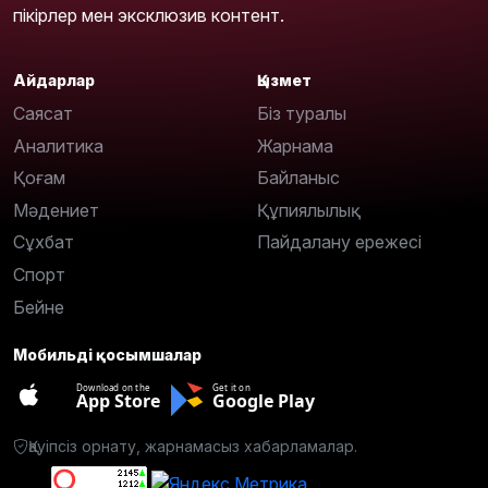
пікірлер мен эксклюзив контент.
Айдарлар
Қызмет
Саясат
Біз туралы
Аналитика
Жарнама
Қоғам
Байланыс
Мәдениет
Құпиялылық
Сұхбат
Пайдалану ережесі
Спорт
Бейне
Мобильді қосымшалар
Download on the
Get it on
App Store
Google Play
Қауіпсіз орнату, жарнамасыз хабарламалар.