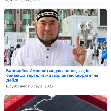
Балғынбек Имашевтың ұлы алаяқтық ісі
бойынша тергеліп жатыр: айтыскердің өзі не
дейді
Шоу-бизнес
•
10 сәуір, 2025