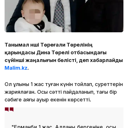
Танымал әнші Төреғали Төреәлінің
қарындасы Дина Төреәлі отбасындағы
сүйінші жаңалығын бөлісті, деп хабарлайды
Malim.kz
.
Ол ұлының 1 жас туған күнін тойлап, суреттерін
жариялаған. Осы сәтті пайдаланып, тағы бір
сәбиге аяғы ауыр екенін көрсетті.
"Ерманби 1 жас. Алланың бергеніне, осы