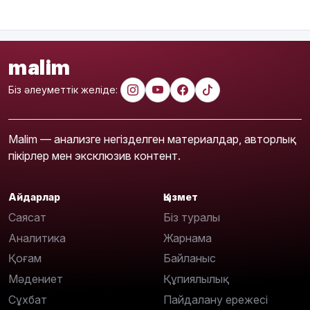
malim
Біз әлеуметтік желіде:
Malim — анализге негізделген материалдар, авторлық
пікірлер мен эксклюзив контент.
Айдарлар
Қызмет
Саясат
Біз туралы
Аналитика
Жарнама
Қоғам
Байланыс
Мәдениет
Құпиялылық
Сұхбат
Пайдалану ережесі