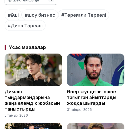
#Әнші
#шоу бизнес
#Төреғали Төреәлі
#Дина Төреәлі
Ұқсас мақалалар
Димаш
Өнер жұлдызы өзіне
тыңдармандарына
тағылған айыптарды
жаңа әлемдік жобасын
жоққа шығарды
таныстырды
31 шілде, 2026
5 тамыз, 2026