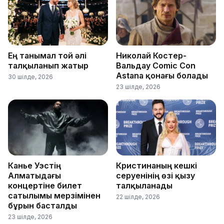
Ең танымал той әлі
Николай Костер-
талқыланып жатыр
Вальдау Comic Con
Astana қонағы болады
30 шілде, 2026
23 шілде, 2026
Канье Уэстің
Кристинаның кешкі
Алматыдағы
серуенінің өзі қызу
концертіне билет
талқыланады
сатылымы мерзімінен
22 шілде, 2026
бұрын басталды
23 шілде, 2026