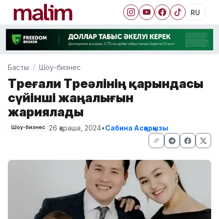
RU
Басты
Шоу-бизнес
Төреғали Төреәлінің қарындасы
сүйінші жаңалығын
жариялады
26 қараша, 2024
•
Сабина Асқарқызы
Шоу-бизнес