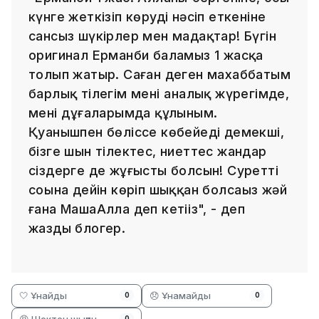
күнге жеткізіп көруді нәсіп еткеніне
сансыз шүкірлер мен мадақтар! Бүгін
оригинал Ерманби баламыз 1 жасқа
толып жатыр. Саған деген махаббатым
барлық тілегім менің аналық жүрегімде,
менің дұғаларымда құлыным.
Қуанышпен бөліссе көбейеді демекші,
бізге шын тілектес, ниеттес жандар
сіздерге де жұғысты болсын! Суретті
соңына дейін көріп шыққан болсаңыз жәй
ғана МашаАлла деп кетіңіз", - деп
жазды блогер.
🤍 Ұнайды
😞 Ұнамайды
0
0
😡 Шектен шыққан
0