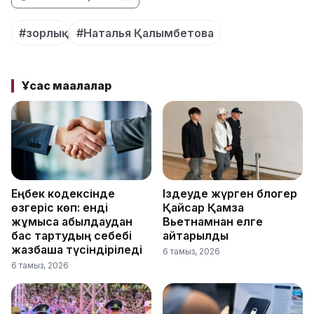
#зорлық
#Наталья Қалымбетова
Ұқсас мақалалар
Еңбек кодексінде
Іздеуде жүрген блогер
өзгеріс көп: енді
Қайсар Қамза
жұмысқа қабылдаудан
Вьетнамнан елге
бас тартудың себебі
қайтарылды
жазбаша түсіндіріледі
6 тамыз, 2026
6 тамыз, 2026