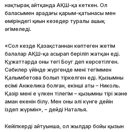
нақтырақ айтқанда АҚШ-қа кеткен. Ол
баласымен арадағы қарым-қатынасы мен
өміріндегі қиын кезеңдер туралы ашық
әңгімеледі.
«Сол кезде Қазақстаннан көптеген жетім
балалар АҚШ-қа асырап беріліп жатқан еді.
Құжаттарда оның тегі Боуг деп көрсетілген.
Сәбилер үйінде жүргенде менің тегіммен
Қалымбетова болып тіркелген еді. Қызымның
есімі Анжелика болған, екінші аты – Николь.
Қазір менің ең үлкен тілегім – қызымның тірі және
аман екенін білу. Мен оны әлі күнге дейін
іздеп жүрмін», – дейді Наталья.
Кейіпкердің айтуынша, ол жылдар бойы қызын