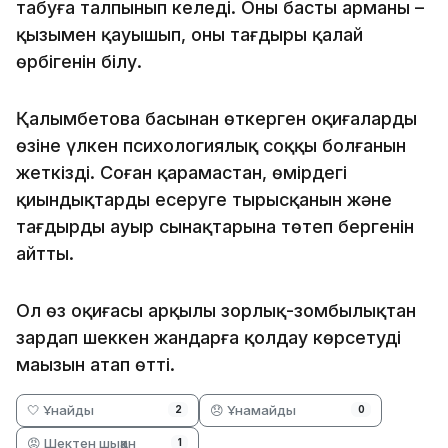
табуға талпынып келеді. Оның басты арманы –
қызымен қауышып, оның тағдыры қалай
өрбігенін білу.
Қалымбетова басынан өткерген оқиғалардың
өзіне үлкен психологиялық соққы болғанын
жеткізді. Соған қарамастан, өмірдегі
қиындықтарды еңсеруге тырысқанын және
тағдырдың ауыр сынақтарына төтеп бергенін
айтты.
Ол өз оқиғасы арқылы зорлық-зомбылықтан
зардап шеккен жандарға қолдау көрсетудің
маңызын атап өтті.
🤍 Ұнайды
😞 Ұнамайды
2
0
😡 Шектен шыққан
1