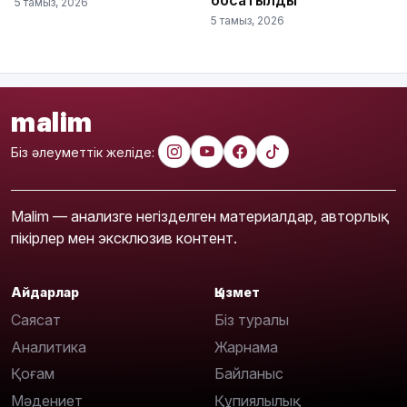
босатылды
5 тамыз, 2026
5 тамыз, 2026
malim
Біз әлеуметтік желіде:
Malim — анализге негізделген материалдар, авторлық
пікірлер мен эксклюзив контент.
Айдарлар
Қызмет
Саясат
Біз туралы
Аналитика
Жарнама
Қоғам
Байланыс
Мәдениет
Құпиялылық