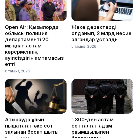
Open Air: Қызылорда
Жеке деректерді
облысы полиция
қолданып, 2 млрд несие
департаменті 20
алғандар ұсталды
мыңнан астам
5 тамыз, 2026
көрерменнің
қауіпсіздігін қамтамасыз
етті
6 тамыз, 2026
Атырауда ұлын
1 300-ден астам
пышақтаған әке сот
сотталған адам
залынан босап шықты
рақымшылықпен