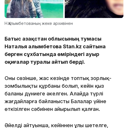
Н.Қалымбетованың жеке архивінен
Батыс Қазақстан облысының тумасы
Наталья Қалымбетова Stan.kz сайтына
берген сұхбатында өміріндегі ауыр
оқиғалар туралы айтып берді.
Оның сөзінше, жас кезінде топтық зорлық-
зомбылықтың құрбаны болып, кейін қыз
баланы дүниеге әкелген. Алайда түрлі
жағдайларға байланысты Балалар үйіне
өткізілген сәбиінен айырылып қалған.
Әйелдің айтуынша, кейіннен ұлы шетелге,