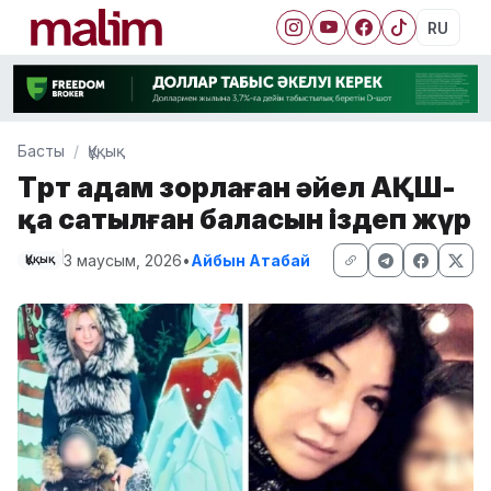
RU
Басты
Құқық
Төрт адам зорлаған әйел АҚШ-
қа сатылған баласын іздеп жүр
3 маусым, 2026
•
Айбын Атабай
Құқық