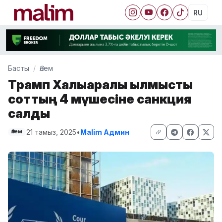
RU
Басты
Әлем
Трамп Халықаралық қылмыстық
соттың 4 мүшесіне санкция
салды
21 тамыз, 2025
•
Malim Админ
Әлем