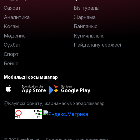
Саясат
Біз туралы
Аналитика
Жарнама
Қоғам
Байланыс
Мәдениет
Құпиялылық
Сұхбат
Пайдалану ережесі
Спорт
Бейне
Мобильді қосымшалар
Download on the
Get it on
App Store
Google Play
Қауіпсіз орнату, жарнамасыз хабарламалар.
© 2025
malim.kz
— Барлық құқықтар қорғалған.