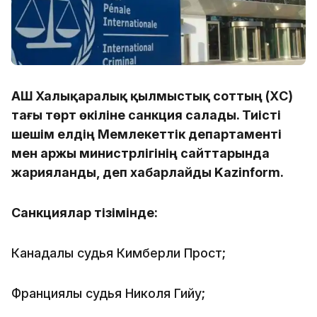
АҚШ Халықаралық қылмыстық соттың (ХҚС)
тағы төрт өкіліне санкция салады. Тиісті
шешім елдің Мемлекеттік департаменті
мен Қаржы министрлігінің сайттарында
жарияланды, деп хабарлайды Kazinform.
Санкциялар тізімінде:
Канадалық судья Кимберли Прост;
Франциялық судья Николя Гийу;