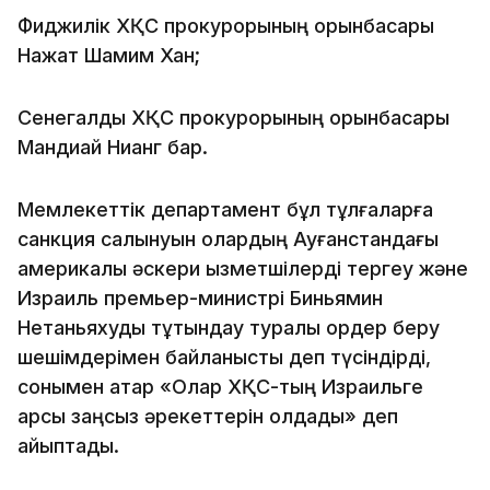
Фиджилік ХҚС прокурорының орынбасары
Нажат Шамим Хан;
Сенегалдық ХҚС прокурорының орынбасары
Мандиай Нианг бар.
Мемлекеттік департамент бұл тұлғаларға
санкция салынуын олардың Ауғанстандағы
америкалық әскери қызметшілерді тергеу және
Израиль премьер-министрі Биньямин
Нетаньяхуды тұтқындау туралы ордер беру
шешімдерімен байланысты деп түсіндірді,
сонымен қатар «Олар ХҚС-тың Израильге
қарсы заңсыз әрекеттерін қолдады» деп
айыптады.