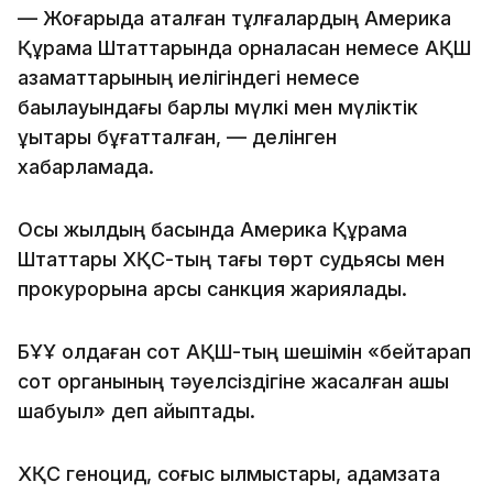
— Жоғарыда аталған тұлғалардың Америка
Құрама Штаттарында орналасқан немесе АҚШ
азаматтарының иелігіндегі немесе
бақылауындағы барлық мүлкі мен мүліктік
құқықтары бұғатталған, — делінген
хабарламада.
Осы жылдың басында Америка Құрама
Штаттары ХҚС-тың тағы төрт судьясы мен
прокурорына қарсы санкция жариялады.
БҰҰ қолдаған сот АҚШ-тың шешімін «бейтарап
сот органының тәуелсіздігіне жасалған ашық
шабуыл» деп айыптады.
ХҚС геноцид, соғыс қылмыстары, адамзатқа