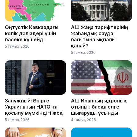
Оңтүстік Кавказдағы
АҚШ жаңа тарифтерінің
көлік дәліздері үшін
жаһандық сауда
бәсеке күшейді
бағытына ықпалы
қалай?
5 тамыз, 2026
5 тамыз, 2026
Залужный: Әзірге
АҚШ Иранның ядролық
Украинаның НАТО-ға
отынын басқа елге
қосылу мүмкіндігі жоқ
шығаруды ұсынды
5 тамыз, 2026
4 тамыз, 2026