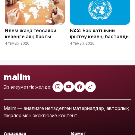
Әлем жаңа геосаяси
БҰҰ: Бас хатшыны
кезеңге аяқ басты
іріктеу кезеңі басталды
4 тамыз, 2026
4 тамыз, 2026
malim
Біз әлеуметтік желіде:
Malim — анализге негізделген материалдар, авторлық
пікірлер мен эксклюзив контент.
Айдарлар
Қызмет