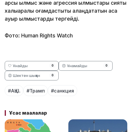
қарсы қылмыс және агрессия қылмыстары сияқты
халықаралық қоғамдастықты алаңдататын аса
ауыр қылмыстарды тергейді.
Фото: Human Rights Watch
🤍 Ұнайды
😞 Ұнамайды
0
0
😡 Шектен шыққан
0
#АҚШ.
#Трамп
#санкция
Ұқсас мақалалар