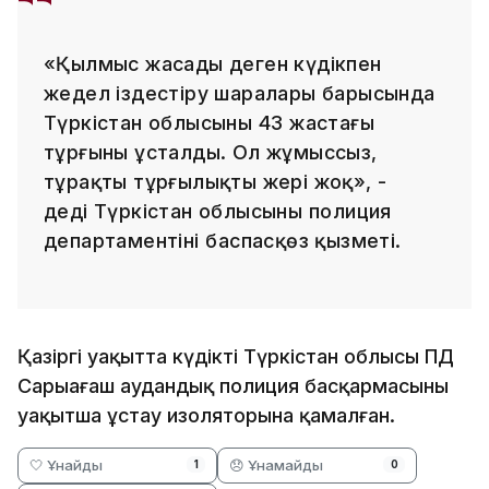
«Қылмыс жасады деген күдікпен
жедел іздестіру шаралары барысында
Түркістан облысының 43 жастағы
тұрғыны ұсталды. Ол жұмыссыз,
тұрақты тұрғылықты жері жоқ», -
деді Түркістан облысының полиция
департаментінің баспасқөз қызметі.
Қазіргі уақытта күдікті Түркістан облысы ПД
Сарыағаш аудандық полиция басқармасының
уақытша ұстау изоляторына қамалған.
🤍 Ұнайды
😞 Ұнамайды
1
0