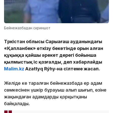
Бейнежазбадан скриншот
Түркістан облысы Сарыағаш ауданындағы
«Қапланбек» өткізу бекетінде орын алған
құқыққа қайшы әрекет дерегі бойынша
қылмыстық іс қозғалды, деп хабарлайды
Malim.kz
Azattyq Rýhy-на сілтеме жасап.
Желіде кең таралған бейнежазбада ер адам
сөмкесінен үшкір бұрауыш алып шығып, өзіне
жақындаған адамдарды қорқытқаны
байқалады.