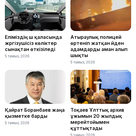
Еліміздің үш қаласында
Атыраулық полицей
жүргізушісіз көліктер
өртеніп жатқан үйден
сынақтан өткізіледі
адамдарды аман алып
шықты
5 тамыз, 2026
5 тамыз, 2026
Қайрат Боранбаев жаңа
Тоқаев Ұлттық архив
қызметке барды
ұжымын 20 жылдық
мерейтойымен
5 тамыз, 2026
құттықтады
5 тамыз, 2026