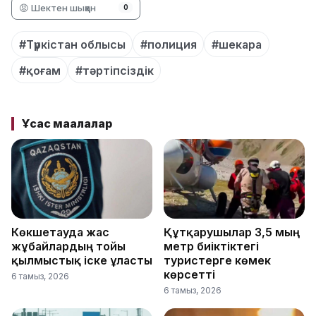
😡 Шектен шыққан
0
#Түркістан облысы
#полиция
#шекара
#қоғам
#тәртіпсіздік
Ұқсас мақалалар
Көкшетауда жас
Құтқарушылар 3,5 мың
жұбайлардың тойы
метр биіктіктегі
қылмыстық іске ұласты
туристерге көмек
көрсетті
6 тамыз, 2026
6 тамыз, 2026