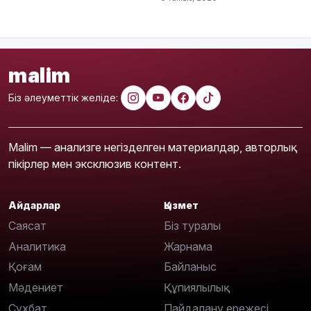
malim
Біз әлеуметтік желіде:
Malim — анализге негізделген материалдар, авторлық
пікірлер мен эксклюзив контент.
Айдарлар
Қызмет
Саясат
Біз туралы
Аналитика
Жарнама
Қоғам
Байланыс
Мәдениет
Құпиялылық
Сұхбат
Пайдалану ережесі