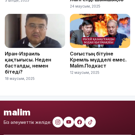
3 шілде, 2025
24 маусым, 2025
Иран-Израиль
Соғыстың бітуіне
қақтығысы. Неден
Кремль мүдделі емес.
басталды, немен
Malim.Подкаст
бітеді?
12 маусым, 2025
18 маусым, 2025
malim
Біз әлеуметтік желіде: