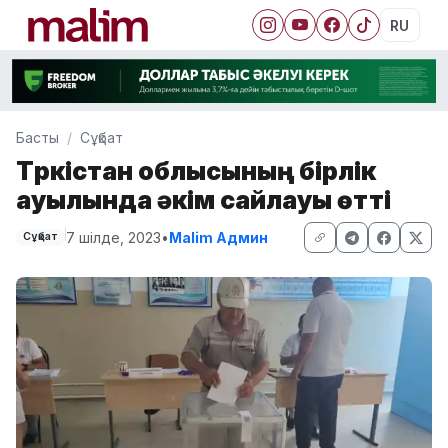
RU
Басты
Сұқбат
Түркістан облысының бірлік
ауылында әкім сайлауы өтті
7 шілде, 2023
•
Malim Админ
Сұқбат