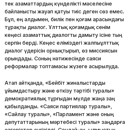
тек азаматтардың күнделікті мәселесіне
байланысты жауап қатуы тиіс деген сөз емес.
Бұл, ең алдымен, билік пен қоғам арасындағы
тұрақты диалог. Ұлттық қоғамдық сенім
кеңесі азаматтық диалогты дамыту ісіне тың
серпін берді. Кеңес еліміздегі жалпыұлттық
диалог үдерісін орнықтырып, өз миссиясын
орындады. Соның нәтижесінде саяси
реформалар топтамасы жүзеге асырылуда.
Атап айтқанда, «Бейбіт жиналыстарды
ұйымдастыру және өткізу тәртібі туралы»
демократиялық тұрғыдан мүлде жаңа заң
қабылданды. «Саяси партиялар туралы»,
«Сайлау туралы», «Парламент және оның
депутаттарының мәртебесі туралы» заңдарға
өзгерістер енгізілді. Сондай-ақ, Қылмыстық