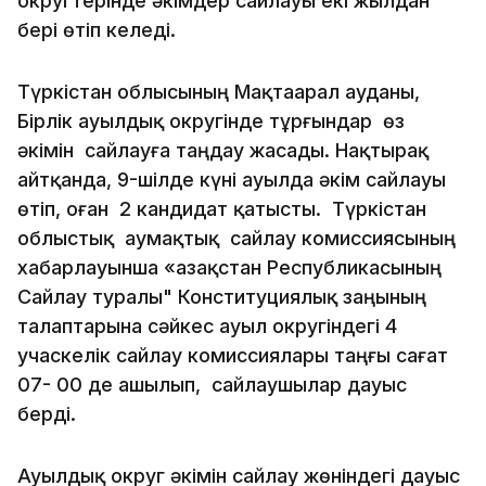
округтерінде әкімдер сайлауы екі жылдан
бері өтіп келеді.
Түркістан облысының Мақтаарал ауданы,
Бірлік ауылдық округінде тұрғындар өз
әкімін сайлауға таңдау жасады. Нақтырақ
айтқанда, 9-шілде күні ауылда әкім сайлауы
өтіп, оған 2 кандидат қатысты. Түркістан
облыстық аумақтық сайлау комиссиясының
хабарлауынша «Қазақстан Республикасының
Сайлау туралы" Конституциялық заңының
талаптарына сәйкес ауыл округіндегі 4
учаскелік сайлау комиссиялары таңғы сағат
07- 00 де ашылып, сайлаушылар дауыс
берді.
Ауылдық округ әкімін сайлау жөніндегі дауыс