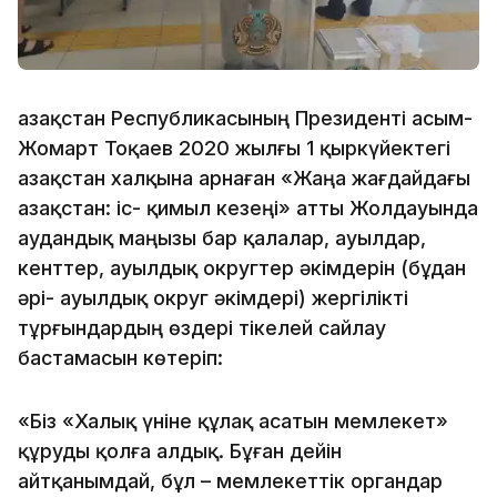
Қазақстан Республикасының Президенті Қасым-
Жомарт Тоқаев 2020 жылғы 1 қыркүйектегі
Қазақстан халқына арнаған «Жаңа жағдайдағы
Қазақстан: іс- қимыл кезеңі» атты Жолдауында
аудандық маңызы бар қалалар, ауылдар,
кенттер, ауылдық округтер әкімдерін (бұдан
әрі- ауылдық округ әкімдері) жергілікті
тұрғындардың өздері тікелей сайлау
бастамасын көтеріп:
«Біз «Халық үніне құлақ асатын мемлекет»
құруды қолға алдық. Бұған дейін
айтқанымдай, бұл – мемлекеттік органдар