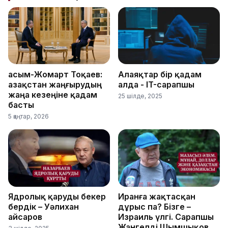
Қасым-Жомарт Тоқаев:
Алаяқтар бір қадам
Қазақстан жаңғырудың
алда - IT-сарапшы
жаңа кезеңіне қадам
25 шілде, 2025
басты
5 қаңтар, 2026
Ядролық қаруды бекер
Иранға жақтасқан
бердік – Уәлихан
дұрыс па? Бізге –
Қайсаров
Израиль үлгі. Сарапшы
Жангелді Шымшықов