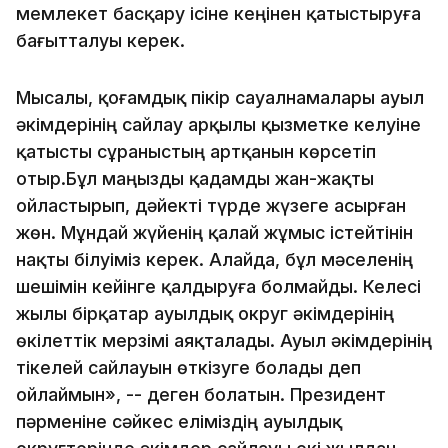
мемлекет басқару ісіне кеңінен қатыстыруға
бағытталуы керек.
Мысалы, қоғамдық пікір сауалнамалары ауыл
әкімдерінің сайлау арқылы қызметке келуіне
қатысты сұраныстың артқанын көрсетіп
отыр.Бұл маңызды қадамды жан-жақты
ойластырып, дәйекті түрде жүзеге асырған
жөн. Мұндай жүйенің қалай жұмыс істейтінін
нақты білуіміз керек. Алайда, бұл мәселенің
шешімін кейінге қалдыруға болмайды. Келесі
жылы бірқатар ауылдық округ әкімдерінің
өкілеттік мерзімі аяқталады. Ауыл әкімдерінің
тікелей сайлауын өткізуге болады деп
ойлаймын», -- деген болатын. Президент
пәрменіне сәйкес еліміздің ауылдық