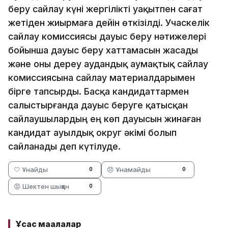
беру сайлау күні жергілікті уақытпен сағат
жетіден жиырмаға дейін өткізілді. Учаскелік
сайлау комиссиясы дауыс беру нәтижелері
бойынша дауыс беру хаттамасын жасады
және оны дереу аудандық аумақтық сайлау
комиссиясына сайлау материалдарымен
бірге тапсырды. Басқа кандидаттармен
салыстырғанда дауыс беруге қатысқан
сайлаушылардың ең көп дауысын жинаған
кандидат ауылдық округ әкімі болып
сайланады деп күтілуде.
🤍 Ұнайды
😞 Ұнамайды
0
0
😡 Шектен шыққан
0
Ұқсас мақалалар