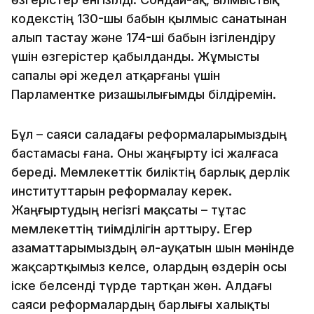
кодекстің 130-шы бабын қылмыс санатынан
алып тастау және 174-ші бабын ізгілендіру
үшін өзгерістер қабылданды. Жұмысты
сапалы әрі жедел атқарғаны үшін
Парламентке ризашылығымды білдіремін.
Бұл – саяси саладағы реформаларымыздың
бастамасы ғана. Оны жаңғырту ісі жалғаса
береді. Мемлекеттік биліктің барлық дерлік
институттарын реформалау керек.
Жаңғыртудың негізгі мақсаты – тұтас
мемлекеттің тиімділігін арттыру. Егер
азаматтарымыздың әл-ауқатын шын мәнінде
жақсартқымыз келсе, олардың өздерін осы
іске белсенді түрде тартқан жөн. Алдағы
саяси реформалардың барлығы халықты