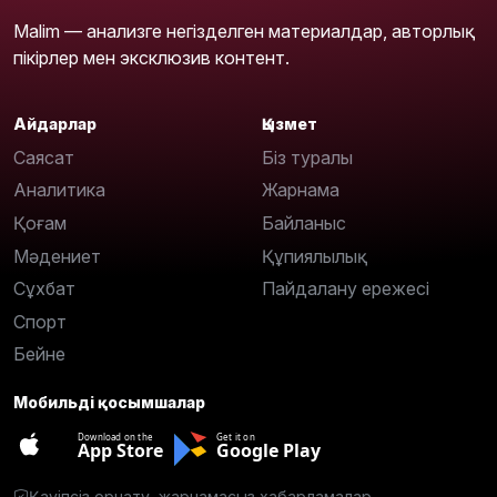
Malim — анализге негізделген материалдар, авторлық
пікірлер мен эксклюзив контент.
Айдарлар
Қызмет
Саясат
Біз туралы
Аналитика
Жарнама
Қоғам
Байланыс
Мәдениет
Құпиялылық
Сұхбат
Пайдалану ережесі
Спорт
Бейне
Мобильді қосымшалар
Download on the
Get it on
App Store
Google Play
Қауіпсіз орнату, жарнамасыз хабарламалар.