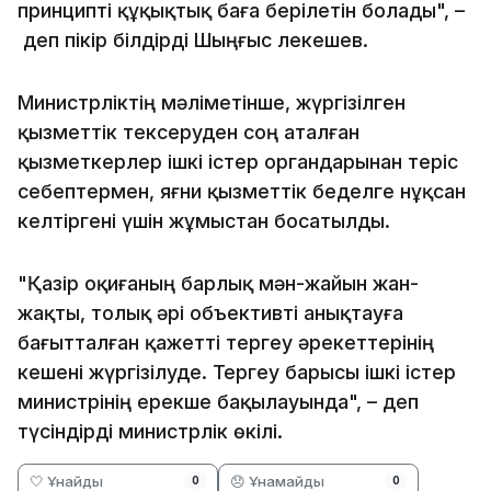
принципті құқықтық баға берілетін болады", –
деп пікір білдірді Шыңғыс Әлекешев.
Министрліктің мәліметінше, жүргізілген
қызметтік тексеруден соң аталған
қызметкерлер ішкі істер органдарынан теріс
себептермен, яғни қызметтік беделге нұқсан
келтіргені үшін жұмыстан босатылды.
"Қазір оқиғаның барлық мән-жайын жан-
жақты, толық әрі объективті анықтауға
бағытталған қажетті тергеу әрекеттерінің
кешені жүргізілуде. Тергеу барысы ішкі істер
министрінің ерекше бақылауында", – деп
түсіндірді министрлік өкілі.
🤍 Ұнайды
😞 Ұнамайды
0
0