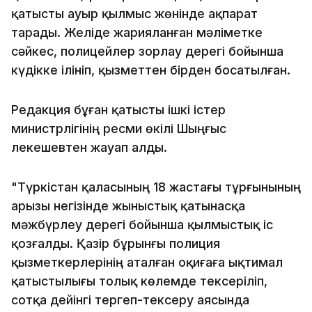
қатысты ауыр қылмыс жөнінде ақпарат
тарады. Желіде жарияланған мәліметке
сәйкес, полицейлер зорлау дерегі бойынша
күдікке ілініп, қызметтен бірден босатылған.
Редакция бұған қатысты ішкі істер
министрлігінің ресми өкілі Шыңғыс
Әлекешевтен жауап алды.
"Түркістан қаласының 18 жастағы тұрғынының
арызы негізінде жыныстық қатынасқа
мәжбүрлеу дерегі бойынша қылмыстық іс
қозғалды. Қазір бұрынғы полиция
қызметкерлерінің аталған оқиғаға ықтимал
қатыстылығы толық көлемде тексеріліп,
сотқа дейінгі тергеп-тексеру аясында