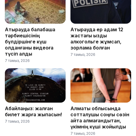
Атырауда балабақша
Атырауда ер адам 12
тәрбиешісінің
жастағы қызды
бүлдіршінге күш
алкогольге жұмсап,
қолданғаны видеоға
зорламақ болған
түсіп қалды
7 тамыз, 2026
7 тамыз, 2026
Абайлаңыз: жалған
Алматы облысында
билет жарға жықпасын!
сотталушы соңғы сөзін
айта алмағандықтан,
7 тамыз, 2026
үкімнің күші жойылды
7 тамыз, 2026