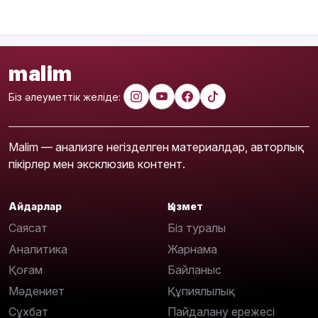
malim
Біз әлеуметтік желіде:
Malim — анализге негізделген материалдар, авторлық
пікірлер мен эксклюзив контент.
Айдарлар
Қызмет
Саясат
Біз туралы
Аналитика
Жарнама
Қоғам
Байланыс
Мәдениет
Құпиялылық
Сұхбат
Пайдалану ережесі