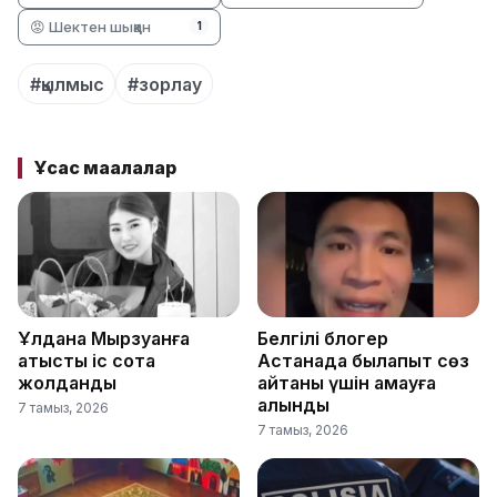
😡 Шектен шыққан
1
#қылмыс
#зорлау
Ұқсас мақалалар
Ұлдана Мырзуанға
Белгілі блогер
қатысты іс сотқа
Астанада былапыт сөз
жолданды
айтқаны үшін қамауға
алынды
7 тамыз, 2026
7 тамыз, 2026