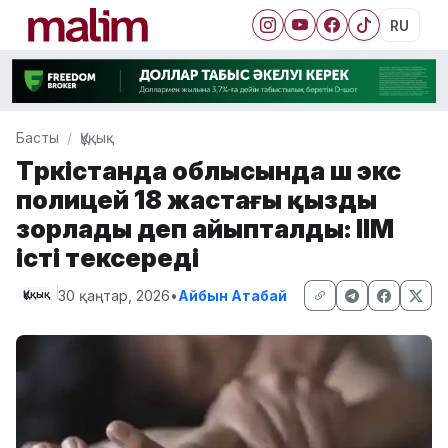
RU
Басты
Құқық
Түркістанда облысында үш экс
полицей 18 жастағы қызды
зорлады деп айыпталды: ІІМ
істі тексереді
30 қаңтар, 2026
•
Айбын Атабай
Құқық