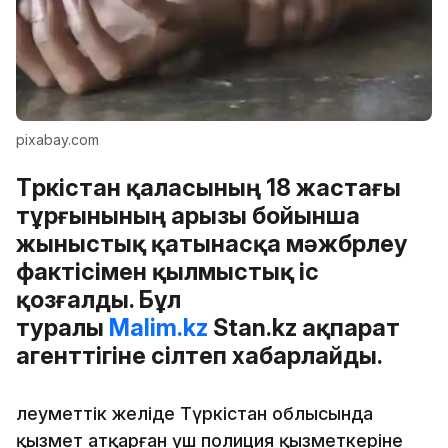
pixabay.com
Түркістан қаласының 18 жастағы
тұрғынының арызы бойынша
жыныстық қатынасқа мәжбүрлеу
фактісімен қылмыстық іс
қозғалды. Бұл
туралы
Malim.kz
Stan.kz ақпарат
агенттігіне сілтеп хабарлайды.
Әлеуметтік желіде Түркістан облысында
қызмет атқарған үш полиция қызметкеріне