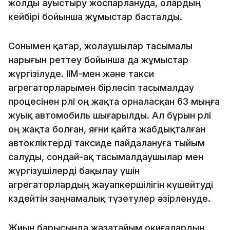
жолды ауыстыру жоспарлануда, олардың
кейбірі бойынша жұмыстар басталды.
Сонымен қатар, жолаушылар тасымалы
нарығын реттеу бойынша да жұмыстар
жүргізілуде. ІІМ-мен және такси
агрегаторларымен бірлесіп тасымалдау
процесінен рөлі оң жақта орналасқан 63 мыңға
жуық автомобиль шығарылды. Ал бұрын рөлі
оң жақта болған, яғни қайта жабдықталған
автокөліктерді таксиде пайдалануға тыйым
салуды, сондай-ақ тасымалдаушылар мен
жүргізушілерді бақылау үшін
агрегаторлардың жауапкершілігін күшейтуді
көздейтін заңнамалық түзетулер әзірленуде.
Жиын барысында жазатайым оқиғалардың