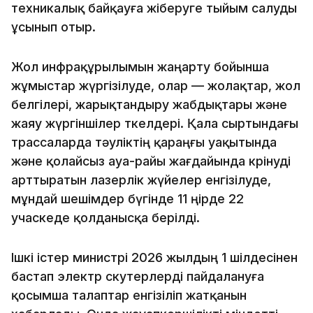
техникалық байқауға жіберуге тыйым салуды
ұсынып отыр.
Жол инфрақұрылымын жаңарту бойынша
жұмыстар жүргізілуде, олар — жолақтар, жол
белгілері, жарықтандыру жабдықтары және
жаяу жүргіншілер өткелдері. Қала сыртындағы
трассаларда тәуліктің қараңғы уақытында
және қолайсыз ауа-райы жағдайында көрінуді
арттыратын лазерлік жүйелер енгізілуде,
мұндай шешімдер бүгінде 11 өңірде 22
учаскеде қолданысқа берілді.
Ішкі істер министрі 2026 жылдың 1 шілдесінен
бастап электр скутерлерді пайдалануға
қосымша талаптар енгізіліп жатқанын