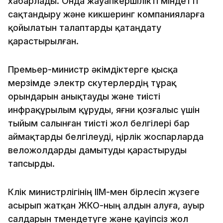
хабарлады. Онда жауапкершілікті міндетті
сақтандыру және кикшеринг компанияларға
қойылатын талаптарды қатаңдату
қарастырылған.
Премьер-министр әкімдіктерге қысқа
мерзімде электр скутерлердің тұрақ
орындарын анықтауды және тиісті
инфрақұрылым құруды, яғни қозғалыс үшін
тыйым салынған тиісті жол белгілері бар
аймақтарды белгілеуді, өңірлік жоспарларда
веложолдарды дамытуды қарастыруды
тапсырды.
Көлік министрлігінің ІІМ-мен бірлесіп жүзеге
асырып жатқан ЖКО-ның алдын алуға, ауыр
салдарын төмендетуге және қауіпсіз жол