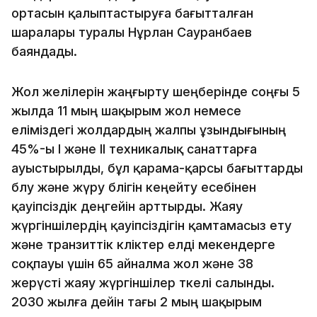
ортасын қалыптастыруға бағытталған
шаралары туралы Нұрлан Сауранбаев
баяндады.
Жол желілерін жаңғырту шеңберінде соңғы 5
жылда 11 мың шақырым жол немесе
еліміздегі жолдардың жалпы ұзындығының
45%-ы I және II техникалық санаттарға
ауыстырылды, бұл қарама-қарсы бағыттарды
бөлу және жүру бөлігін кеңейту есебінен
қауіпсіздік деңгейін арттырды. Жаяу
жүргіншілердің қауіпсіздігін қамтамасыз ету
және транзиттік көліктер елді мекендерге
соқпауы үшін 65 айналма жол және 38
жерүсті жаяу жүргіншілер өткелі салынды.
2030 жылға дейін тағы 2 мың шақырым