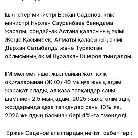
Ішкі істер министрі Ержан Саденов, көлік
министрі Нұрлан Сауранбаев баяндама
жасады, сондай-ақ Астана қаласының әкімі
Жеңіс Қасымбек, Алматы қаласының әкімі
Дархан Сатыбалды және Түркістан
облысының әкімі Нұралхан Көшеров тыңдалды.
ІІМ мәліметінше, жыл сайын жол-көлік
оқиғаларынан (ЖКО) 40 мыңға жуық адам
жарақат алады, ал қаза тапқандар саны
шамамен 2,5 мың адам. 2025 жылы еліміздің
жолдарында қаза тапқандар саны 10%-ға,
2026 жылдың басынан бері 4%-ға төмендеді.
Ержан Саденов апаттардың негізгі себептері: