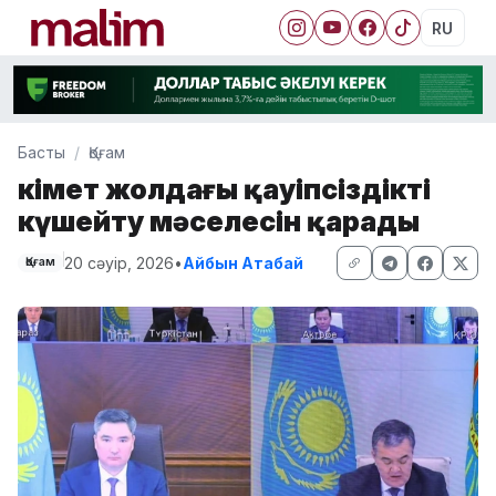
RU
Басты
Қоғам
Үкімет жолдағы қауіпсіздікті
күшейту мәселесін қарады
20 сәуір, 2026
•
Айбын Атабай
Қоғам