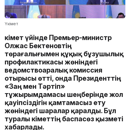
Үкімет
Үкімет үйінде Премьер-министр
Олжас Бектеновтің
төрағалығымен құқық бұзушылық
профилактикасы жөніндегі
ведомствоаралық комиссия
отырысы өтті, онда Президенттің
«Заң мен Тәртіп»
тұжырымдамасы шеңберінде жол
қауіпсіздігін қамтамасыз ету
жөніндегі шаралар қаралды. Бұл
туралы Үкіметтің баспасөз қызметі
хабарлады.