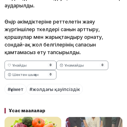
аударылды.
Өңір әкімдіктеріне реттелетін жаяу
жүргіншілер өткелдері санын арттыру,
қоршаулар мен жарықтандыру орнату,
сондай-ақ жол белгілерінің сапасын
қамтамасыз ету тапсырылды.
🤍 Ұнайды
😞 Ұнамайды
0
0
😡 Шектен шыққан
0
#үкімет
#жолдағы қауіпсіздік
Ұқсас мақалалар