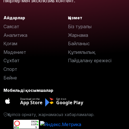
пікірлер мен эксклюзив контент.
Айдарлар
Қызмет
Саясат
Біз туралы
Аналитика
Жарнама
Қоғам
Байланыс
Мәдениет
Құпиялылық
Сұхбат
Пайдалану ережесі
Спорт
Бейне
Мобильді қосымшалар
Download on the
Get it on
App Store
Google Play
Қауіпсіз орнату, жарнамасыз хабарламалар.