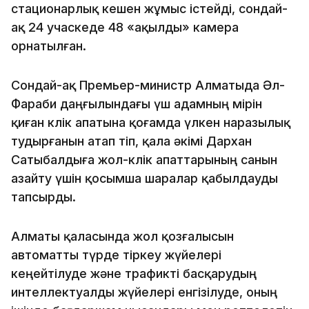
стационарлық кешен жұмыс істейді, сондай-
ақ 24 учаскеде 48 «ақылды» камера
орнатылған.
Сондай-ақ Премьер-министр Алматыда Әл-
Фараби даңғылындағы үш адамның өмірін
қиған көлік апатына қоғамда үлкен наразылық
тудырғанын атап өтіп, қала әкімі Дархан
Сатыбалдыға жол-көлік апаттарының санын
азайту үшін қосымша шаралар қабылдауды
тапсырды.
Алматы қаласында жол қозғалысын
автоматты түрде тіркеу жүйелері
кеңейтілуде және трафикті басқарудың
интеллектуалды жүйелері енгізілуде, оның