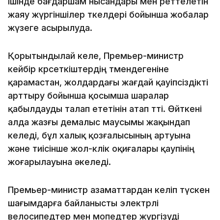
ішінде бағдаршам нысандары мен реттелетін
жаяу жүргіншілер өткелдері бойынша жобалар
жүзеге асырылуда.
Қорытындылай келе, Премьер-министр
кейбір көрсеткіштердің төмендегеніне
қарамастан, жолдардағы жағдай қауіпсіздікті
арттыру бойынша қосымша шаралар
қабылдауды талап ететінін атап өтті. Өйткені
алда жазғы демалыс маусымы жақындап
келеді, бұл халық қозғалысының артуына
және тиісінше жол-көлік оқиғалары қаупінің
жоғарылауына әкеледі.
Премьер-министр азаматтардан келіп түскен
шағымдарға байланысты электрлі
велосипедтер мен мопедтер жүргізуді