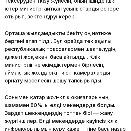
тексеруден өткізу жүйесін, оның ішінде Ішкі
істер министрі айтқан ұсыныстарды ескере
отырып, өзектендіруі керек.
Орташа жылдамдықты бекіту оң нәтиже
бергені атап өтілді. Бұл орайда тек ақылы
республикалық трассалармен шектелудің
қажеті жоқ екені баса айтылды. Көлік
министрлігіне әкімдіктермен бірлесіп,
аймақтық жолдарға тиісті камераларды
орнату мәселесін шешу тапсырылды.
Сонымен қатар жол-көлік оқиғаларының
шамамен 80%-ы елді мекендерде болды.
Зардап шеккендердің төрттен бірі — жаяу
жүргіншілер. Елді мекендерде қауіпсіз көлік
инфрақұрылымын құру қажеттігіне баса назар