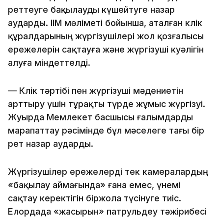
реттеуге бақылауды күшейтуге назар
аударды. ІІМ мәліметі бойынша, аталған көлік
құралдарының жүргізушілері жол қозғалысы
ережелерін сақтауға және жүргізуші куәлігін
алуға міндеттелді.
— Көлік тәртібі пен жүргізуші мәдениетін
арттыру үшін тұрақты түрде жұмыс жүргізуі.
Жуырда Мемлекет басшысы ғалымдарды
марапаттау рәсімінде бұл мәселеге тағы бір
рет назар аударды.
Жүргізушілер ережелерді тек камералардың
«бақылау аймағында» ғана емес, үнемі
сақтау керектігін біржола түсінуге тиіс.
Елордада «жасырын» патрульдеу тәжірибесі