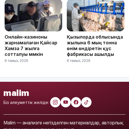
Онлайн-казиноны
Қызылорда облысында
жарнамалаған Қайсар
жылына 6 мың тонна
Хамза 7 жылға
өнім өндіретін құс
сотталуы мүмкін
фабрикасы ашылды
6 тамыз, 2026
6 тамыз, 2026
malim
Біз әлеуметтік желіде:
Malim — анализге негізделген материалдар, авторлық