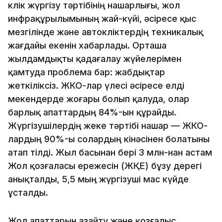
көлік жүргізу тәртібінің нашарлығы, жол
инфрақұрылымының жай-күйі, әсіресе қыс
мезгілінде және автокөліктердің техникалық
жағдайы екенін хабарлады. Орташа
жылдамдықты қадағалау жүйелерімен
қамтуда проблема бар: жабдықтар
жеткіліксіз. ЖКО-лар үлесі әсіресе елді
мекендерде жоғары болып қалуда, олар
барлық апаттардың 84%-ын құрайды.
Жүргізушілердің жеке тәртібі нашар — ЖКО-
лардың 90%-ы солардың кінәсінен болатыны
атап өтілді. Жыл басынан бері 3 млн-нан астам
Жол қозғаласы ережесін (ЖҚЕ) бұзу дерегі
анықталды, 5,5 мың жүргізуші мас күйде
ұсталды.
Жол апаттарын азайту және қозғалыс