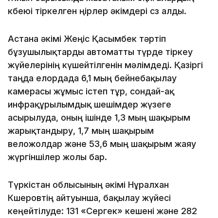
көбеюі тіркелген өңірлер әкімдері сөз алды.
Астана әкімі Жеңіс Қасымбек тәртіп
бұзушылықтарды автоматты түрде тіркеу
жүйелерінің күшейтілгенін мәлімдеді. Қазіргі
таңда елордада 6,1 мың бейнебақылау
камерасы жұмыс істеп тұр, сондай-ақ
инфрақұрылымдық шешімдер жүзеге
асырылуда, оның ішінде 1,3 мың шақырым
жарықтандыру, 1,7 мың шақырым
веложолдар және 53,6 мың шақырым жаяу
жүргіншілер жолы бар.
Түркістан облысының әкімі Нұралхан
Көшеровтің айтуынша, бақылау жүйесі
кеңейтілуде: 131 «Сергек» кешені және 282