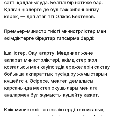
сәтті қолданылуда. Белгілі бір нәтиже бар.
Қалған өңірлерге де бұл тәжірибені енгізу
керек, — деп атап өтті Олжас Бектенов.
Премьер-министр тиісті министрліктер мен
әкімдіктерге бірқатар тапсырма берді:
Ішкі істер, Оқу-ағарту, Мәдениет және
ақпарат министрліктері, әкімдіктер жол
қозғалысы мен қауіпсіздік ережелерін сақтау
бойынша ақпараттық-түсіндіру жұмыстарын
күшейтсін. Әсіресе, мектеп демалысы
қарсаңында мектеп оқушылары мен ата-
аналармен бұл жұмысты күшейту қажет.
Көлік министрлігі автокөліктерді техникалық