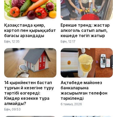
Қазақстанда қияр,
Ерекше тренд: жастар
картоп пен қырыққабат
алкоголь сатып алып,
бағасы арзандады
көшеде төгіп жатыр
Бүгін, 12:35
Бүгін, 12:17
14 қыркүйектен бастап
Ақтөбеде майонез
тұрғын үй кезегіне тұру
банкаларына
тәртібі өзгереді:
жасырылған телефон
Кімдер кезекке тұра
тәркіленді
алмайды?
6 тамыз, 2026
Бүгін, 09:53