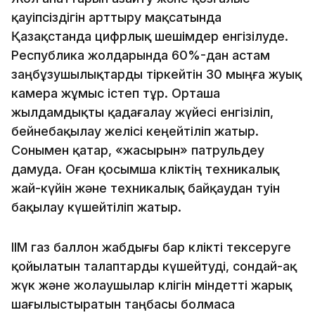
қауіпсіздігін арттыру мақсатында
Қазақстанда цифрлық шешімдер енгізілуде.
Республика жолдарында 60%-дан астам
заңбұзушылықтарды тіркейтін 30 мыңға жуық
камера жұмыс істеп тұр. Орташа
жылдамдықты қадағалау жүйесі енгізіліп,
бейнебақылау желісі кеңейтіліп жатыр.
Сонымен қатар, «жасырын» патрульдеу
дамуда. Оған қосымша көліктің техникалық
жай-күйін және техникалық байқаудан өтуін
бақылау күшейтіліп жатыр.
ІІМ газ баллон жабдығы бар көлікті тексеруге
қойылатын талаптарды күшейтуді, сондай-ақ
жүк және жолаушылар көлігін міндетті жарық
шағылыстыратын таңбасы болмаса