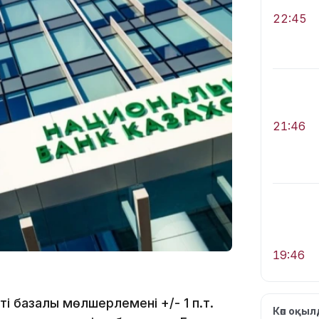
22:45
21:46
19:46
і базалық мөлшерлемені +/- 1 п.т.
Көп оқы