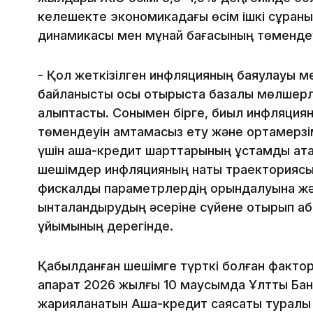
келешекте экономикадағы өсім ішкі сұран
динамикасы мен мұнай бағасының төмендеу
- Қол жеткізілген инфляцияның баяулауы 
байланысты осы отырыста базалық мөлшерл
қалыптасты. Сонымен бірге, биыл инфляциян
төмендеуін қамтамасыз ету және ортамерзімд
үшін ақша-кредит шарттарының ұстамды қатаң
шешімдер инфляцияның нақты траекториясын
фискалдық параметрлердің орындалуына жә
ынталандырудың әсеріне сүйене отырып қаб
ұйымының дерегінде.
Қабылданған шешімге түрткі болған факто
ақпарат 2026 жылғы 10 маусымда Ұлттық Ба
жарияланатын Ақша-кредит саясаты туралы 