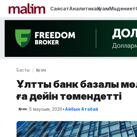
Саясат
Аналитика
Қоғам
Мәдениет
Басты
Қоғам
Ұлттық банк базалық м
ға дейін төмендетті
5 маусым, 2026
•
Айбын Атабай
Қоғам