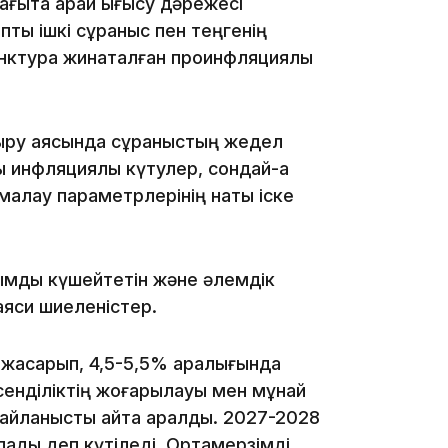
ғытқа қарай ығысу дәрежесі
пты ішкі сұраныс пен теңгенің
нктура жинақталған проинфляциялық
15:24
дыру аясында сұраныстың жедел
ы инфляциялық күтулер, сондай-ақ
лау параметрлерінің нақты іске
сымды күшейтетін және әлемдік
аяси шиеленістер.
14:47
жақсарып, 4,5-5,5% аралығында
сенділіктің жоғарылауы мен мұнай
йланысты қайта қаралды. 2027-2028
лады деп күтіледі. Ортамерзімді