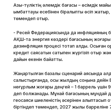
Азық-түліктің әлемдік бағасы – өсімдік май
қымбаттауы есебінен бірқалыпты өсіп жатыр, 
төмендеп отыр.
- Ресей Федерациясында да инфляцияның ба
АҚШ-та энергия көздері бағасының жоғары
дезинфляция процесі тоқтап қалды. Осыған о
кредит саясатын сақтықпен жүргізіп отыр жә
дайын екенін байқатты.
Жаңартылған базалық сценарий аясында а
салыстырғанда, осы жылдың соңына дейін 
неғұрлым жоғары деңгей – 1 баррель үшін
деп болжанады. Мұнай бағасының мұндай 
геосаяси шиеленістің әсерінен қалыптасып 
біртіндеп төмендеп, 2027 жылы барреліне