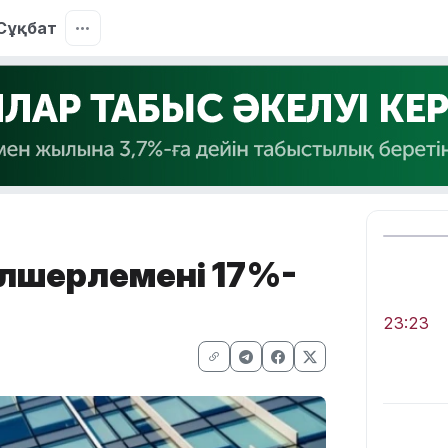
Сұқбат
өлшерлемені 17%-
23:23