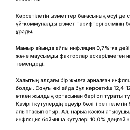
Көрсетілетін қызметтер бағасының өсуі де 
үй-коммуналдық қызмет тарифтері өсімінің 
құрады.
Мамыр айында айлық инфляция 0,7%-ға дейін
және маусымдық факторлар ескерілмеген и
төмендеді.
Халықтың алдағы бір жылға арналған инфля
болды. Соңғы екі айда бұл көрсеткіш 12,4-
өткен жылдың ортасынан бері ол тұрақты тү
Қазіргі күтулердің едәуір бөлігі реттелет
қалыптасып отыр. Ал, нарыққа кәсіби қатысу
инфляция бойынша күтулері 10,0% деңгейінд