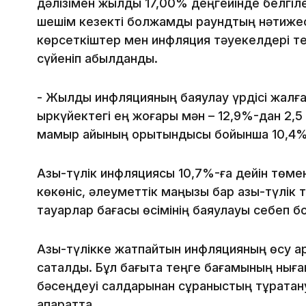
дәлізімен жылдық 17,00% деңгейінде белгіл
шешім кезекті болжамды раундтың нәтижесі
көрсеткіштер мен инфляция тәуекелдері те
сүйеніп қабылданды.
- Жылдық инфляцияның баяулау үрдісі жалғ
қыркүйектегі ең жоғары мән – 12,9%-дан 2,5
мамыр айының қорытындысы бойынша 10,4%
Азық-түлік инфляциясы 10,7%-ға дейін төме
көкөніс, әлеуметтік маңызы бар азық-түлік
тауарлар бағасы өсімінің баяулауы себеп б
Азық-түлікке жатпайтын инфляцияның өсу қа
сақталды. Бұл бағытқа теңге бағамының ны
бәсеңдеуі салдарынан сұраныстың тұрақтану 
ақпаратта.