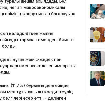
еу туралы шешім қабылдады. Бұл
не, негізгі макроэкономикалық
ңгерімінің жаңартылған бағалауына
19:36
асып келеді: Өткен жылғы
 пайыздық тармаққа төмендеп, биылғы
 болды.
ндеді. Бұған жеміс-жидек пен
 тауарлары мен жекелеген импорттық
19:10
олды.
рқыны (11,7%) бұрынғы деңгейінде
ғаюы мен тұтынушылық кредиттеудің
белгілері әсер етті, - делінген