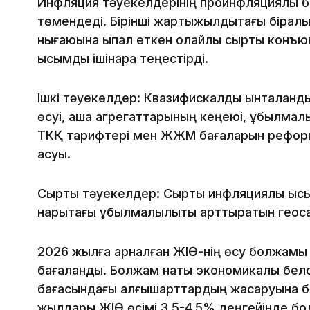
Инфляция тәуекелдерінің проинфляциялық ба
төмендеді. Бірінші жартыжылдықтағы бірқалы
нығаюына ықпал еткен қолайлы сыртқы конъю
қысымды ішінара теңестірді.
Ішкі тәуекелдер: Квазифискалдық ынталан
өсуі, ақша агрегаттарының кеңеюі, құбылмал
ТКҚ тарифтері мен ЖЖМ бағаларын реформа
асуы.
Сыртқы тәуекелдер: Сыртқы инфляциялық қы
нарықтағы құбылмалылықты арттыратын геос
2026 жылға арналған ЖІӨ-нің өсу болжамы 
бағаланды. Болжам нақты экономикалық бел
бағасындағы алғышарттардың жақсаруына ба
жылдары ЖІӨ өсімі 3,5-4,5% деңгейінде бо