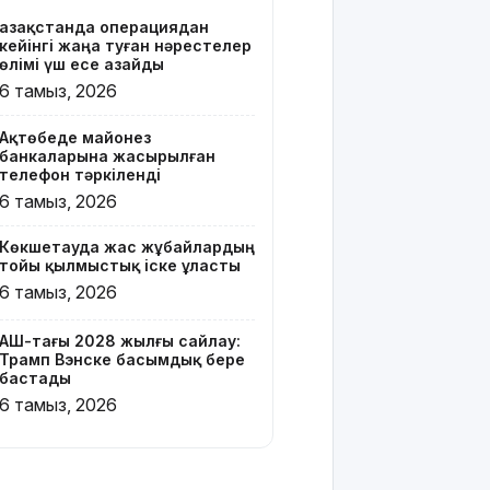
Қазақстанда операциядан
Онлайн-
кейінгі жаңа туған нәрестелер
казиноны
өлімі үш есе азайды
жарнамалаған
6 тамыз, 2026
Қайсар
Хамза 7
Ақтөбеде майонез
жылға
банкаларына жасырылған
сотталуы
телефон тәркіленді
мүмкін
6 тамыз, 2026
Қызылорда
Көкшетауда жас жұбайлардың
облысында
тойы қылмыстық іске ұласты
жылына 6
6 тамыз, 2026
мың тонна
өнім
өндіретін
АҚШ-тағы 2028 жылғы сайлау:
Трамп Вэнске басымдық бере
құс
бастады
фабрикасы
6 тамыз, 2026
ашылды
Балағат
сөздер