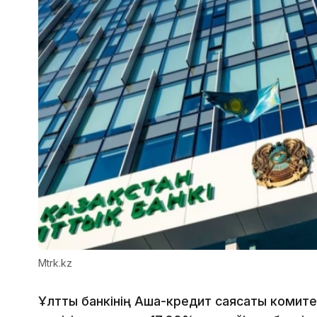
Mtrk.kz
Ұлттық банкінің Ақша-кредит саясаты комитет