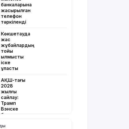
банкаларына
жасырылған
телефон
тәркіленді
Көкшетауда
жас
жұбайлардың
тойы
қылмыстық
іске
ұласты
АҚШ-тағы
2028
жылғы
сайлау:
Трамп
Вэнске
басымдық
бере
лды
бастады