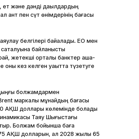
ы, ет және дәнді дақылдардың
ал қант пен сүт өнімдерінің бағасы
яулау белгілері байқалады. ЕО мен
 сақталуына байланысты
17:17
рай, жетекші орталық банктер ақша-
не оны кез келген уақытта түзетуге
лдыңғы болжамдармен
Brent маркалы мұнайдың бағасы
 90 АҚШ доллары көлемінде болады
16:37
динамикасы Таяу Шығыстағы
отыр. Болжам бойынша баға
 75 АҚШ долларын, ал 2028 жылы 65