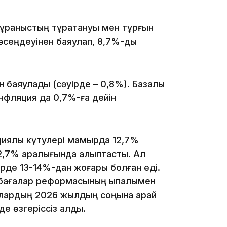
19:09
сұраныстың тұрақтануы мен тұрғын
бәсеңдеуінен баяулап, 8,7%-ды
 баяулады (сәуірде – 0,8%). Базалық
18:50
нфляция да 0,7%-ға дейін
циялық күтулері мамырда 12,7%
12,7% аралығында қалыптасты. Ал
рде 13-14%-дан жоғары болған еді.
ін бағалар реформасының ықпалымен
шылардың 2026 жылдың соңына қарай
17:33
е өзгеріссіз қалды.