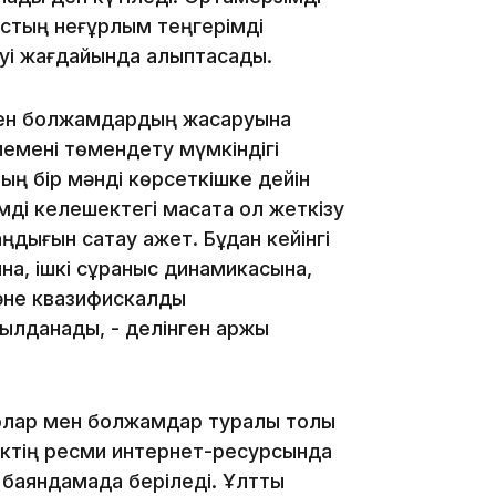
ыстың неғұрлым теңгерімді
і жағдайында қалыптасады.
14:36
мен болжамдардың жақсаруына
емені төмендету мүмкіндігі
ың бір мәнді көрсеткiшке дейін
і келешектегі мақсатқа қол жеткізу
дығын сақтау қажет. Бұдан кейінгі
а, ішкі сұраныс динамикасына,
13:59
не квазифискалдық
ылданады, - делінген қаржы
рлар мен болжамдар туралы толық
нктің ресми интернет-ресурсында
баяндамада беріледі. Ұлттық