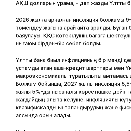
АҚШ долларын құрамақ, - деп жазды Ұлттық б
2026 жылға арналған инфляция болжамы 9-11
төмендеу жағына қарай қайта қаралды. Бұған б
баяулауы, ҚҚС көтерілуінің бағаға шектеулі
нығаюы бірден-бір себеп болды.
Ұлттық банк биыл инфляцияның бір мәнді де
ұстамды қатаң ақша-кредит шарттары мен Үк
макроэкономикалық тұрақтылықты қамтамасыз 
Болжам бойынша, 2027 жылы инфляция 5,5-
жылы 5%-дық нысаналы көрсеткішке дейінтұ
жағдайдың қалыпқа келуіне, инфляциялық күт
квазифискалдық ынталандырудың және фис
аясында орын алады.