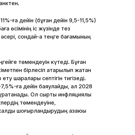
анктен.
16:01
%-ға дейін (бұған дейін 9,5-11,5%)
аға өсімінің іс жүзінде тез
 әсері, сондай-ақ теңге бағамының
15:59
ңгейге төмендеуін күтеді. Бұған
іметпен бірлесіп атқарылып жатқан
ету шаралары септігін тигізеді.
7,5%-ға дейін баяулайды, ал 2028
рақтанады. Ол сыртқы инфляциялық
улердің төмендеуіне,
15:25
калдық шоғырландырудың азаюы