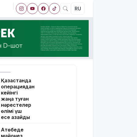
RU
Қазақстанда
операциядан
кейінгі
жаңа туған
нәрестелер
өлімі үш
есе азайды
Ақтөбеде
майонез