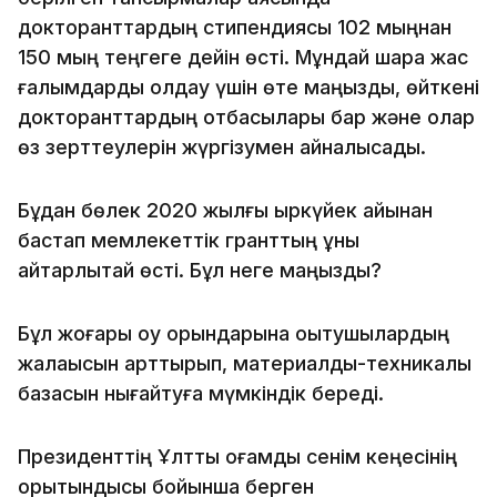
докторанттардың стипендиясы 102 мыңнан
150 мың теңгеге дейін өсті. Мұндай шара жас
ғалымдарды қолдау үшін өте маңызды, өйткені
докторанттардың отбасылары бар және олар
өз зерттеулерін жүргізумен айналысады.
Бұдан бөлек 2020 жылғы қыркүйек айынан
бастап мемлекеттік гранттың құны
айтарлықтай өсті. Бұл неге маңызды?
Бұл жоғары оқу орындарына оқытушылардың
жалақысын арттырып, материалдық-техникалық
базасын нығайтуға мүмкіндік береді.
Президенттің Ұлттық қоғамдық сенім кеңесінің
қорытындысы бойынша берген