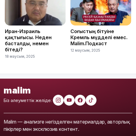
Иран-Израиль
Соғыстың бітуіне
қақтығысы. Неден
Кремль мүдделі емес.
басталды, немен
Malim.Подкаст
бітеді?
12 маусым, 2025
18 маусым, 2025
malim
Біз әлеуметтік желіде:
Malim — анализге негізделген материалдар, авторлық
пікірлер мен эксклюзив контент.