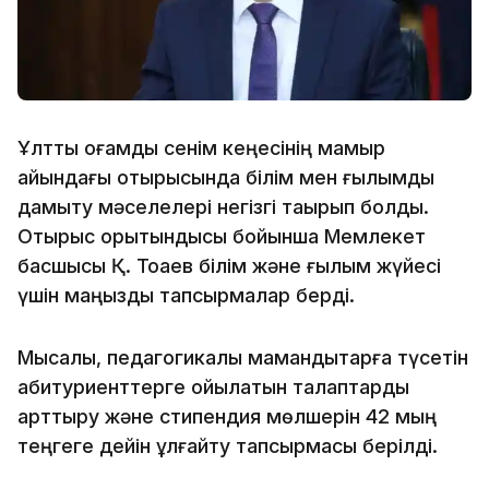
Ұлттық қоғамдық сенім кеңесінің мамыр
айындағы отырысында білім мен ғылымды
дамыту мәселелері негізгі тақырып болды.
Отырыс қорытындысы бойынша Мемлекет
басшысы Қ. Тоқаев білім және ғылым жүйесі
үшін маңызды тапсырмалар берді.
Мысалы, педагогикалық мамандықтарға түсетін
абитуриенттерге қойылатын талаптарды
арттыру және стипендия мөлшерін 42 мың
теңгеге дейін ұлғайту тапсырмасы берілді.