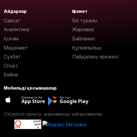
Айдарлар
Қызмет
Саясат
Біз туралы
Аналитика
Жарнама
Қоғам
Байланыс
Мәдениет
Құпиялылық
Сұхбат
Пайдалану ережесі
Спорт
Бейне
Мобильді қосымшалар
Download on the
Get it on
App Store
Google Play
Қауіпсіз орнату, жарнамасыз хабарламалар.