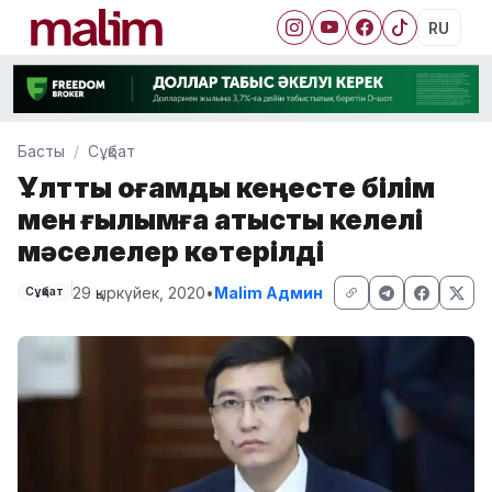
RU
Басты
Сұқбат
Ұлттық қоғамдық кеңесте білім
мен ғылымға қатысты келелі
мәселелер көтерілді
29 қыркүйек, 2020
•
Malim Админ
Сұқбат