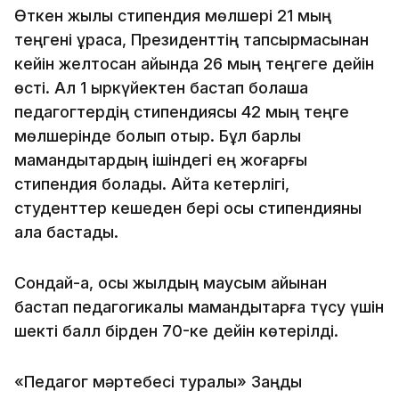
Өткен жылы стипендия мөлшері 21 мың
теңгені құраса, Президенттің тапсырмасынан
кейін желтоқсан айында 26 мың теңгеге дейін
өсті. Ал 1 қыркүйектен бастап болашақ
педагогтердің стипендиясы 42 мың теңге
мөлшерінде болып отыр. Бұл барлық
мамандықтардың ішіндегі ең жоғарғы
стипендия болады. Айта кетерлігі,
студенттер кешеден бері осы стипендияны
ала бастады.
Сондай-ақ, осы жылдың маусым айынан
бастап педагогикалық мамандықтарға түсу үшін
шекті балл бірден 70-ке дейін көтерілді.
«Педагог мәртебесі туралы» Заңды