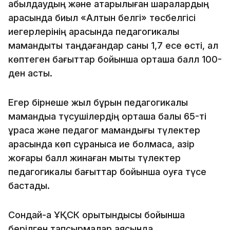
қабылдаудың және атқарылыған шаралардың
арқасында биыл «Алтын белгі» төсбелгісі
иегерлерінің арасында педагогикалық
мамандықты таңдағандар саны 1,7 есе өсті, ал
көптеген бағыттар бойынша орташа балл 100-
ден асты.
Егер бірнеше жыл бұрын педагогикалық
мамандыққа түсушілердің орташа балы 65-ті
құраса және педагог мамандығы түлектер
арасында көп сұранысқа ие болмаса, қазір
жоғары балл жинаған мықты түлектер
педагогикалық бағыттар бойынша оқуға түсе
бастады.
Сондай-ақ ҰҚСК қорытындысы бойынша
берілген тапсырмалар аясында