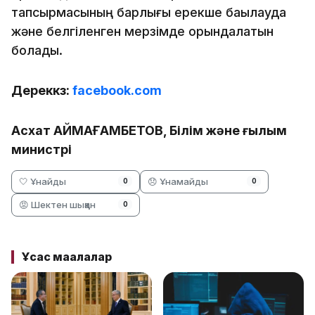
тапсырмасының барлығы ерекше бақылауда
және белгіленген мерзімде орындалатын
болады.
Дереккөз:
facebook.com
Асхат АЙМАҒАМБЕТОВ, Білім және ғылым
министрі
🤍 Ұнайды
😞 Ұнамайды
0
0
😡 Шектен шыққан
0
Ұқсас мақалалар