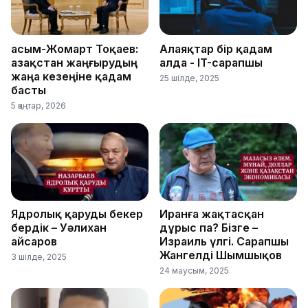
Қасым-Жомарт Тоқаев:
Алаяқтар бір қадам
Қазақстан жаңғырудың
алда - IT-сарапшы
жаңа кезеңіне қадам
25 шілде, 2025
басты
5 қаңтар, 2026
Ядролық қаруды бекер
Иранға жақтасқан
бердік – Уәлихан
дұрыс па? Бізге –
Қайсаров
Израиль үлгі. Сарапшы
Жангелді Шымшықов
3 шілде, 2025
24 маусым, 2025