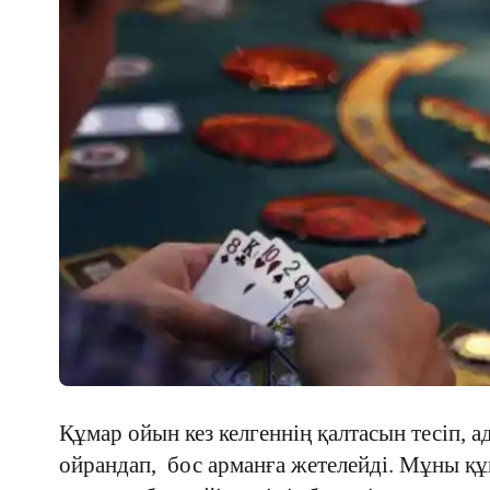
Құмар ойын кез келгеннің қалтасын тесіп, а
ойрандап, бос арманға жетелейді. Мұны қ