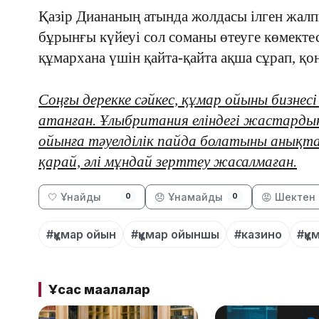
Қазір Диананың атында жолдасы ілген жалпы
бұрынғы күйеуі сол соманы өтеуге көмектесе
құмархана үшін қайта-қайта ақша сұрап, қо
Соңғы дерекке сәйкес, құмар ойыны бизнес
атанған. Ұлыбритания еліндегі жастарды
ойынға тәуелділік пайда болатыны анықталғ
қарай, әлі мұндай зерттеу жасалмаған.
🤍 Ұнайды
😞 Ұнамайды
😡 Шектен 
0
0
#құмар ойын
#құмар ойыншы
#казино
#құ
Ұқсас мақалалар