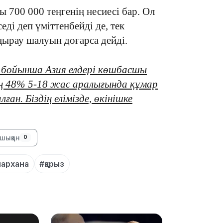
 700 000 теңгенің несиесі бар. Ол
ді деп үміттенбейді де, тек
ңырау шалуын доғарса дейді.
і бойынша Азия елдері көшбасшы
18:00
ң 48% 5-18 жас аралығында құмар
ан. Біздің елімізде, өкінішке
шыққан
0
17:47
мархана
#қарыз
17:30