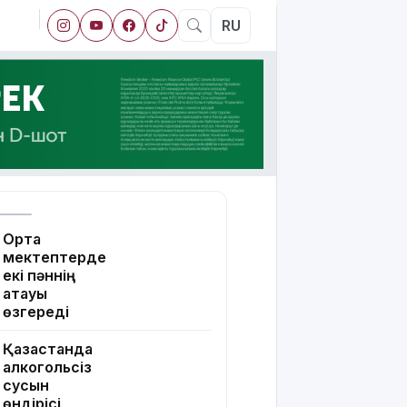
RU
Орта
мектептерде
екі пәннің
атауы
өзгереді
Қазақстанда
алкогольсіз
сусын
өндірісі