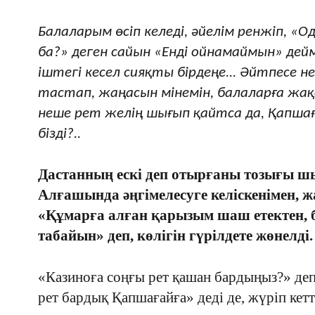
Балаларым өсіп келеді, әйелім ренжіп, «О
ба?» деген сайын «Енді ойнамаймын» деймін
іштегі кесел сияқты бірдеңе... Әйтпесе не
тастап, жаңасын мінемін, балаларға жақс
неше рет желің шығып қайтса да, Қапша
бізді?..
Дастанның ескі деп отырғаны тозығы шы
Алғашында әңгімелесуге келіскенімен,
«Құмарға алған қарызым шаш етектен, б
табайын» деп, көлігін гүрілдете жөнелді.
«Казиноға соңғы рет қашан бардыңыз?» деп
рет бардық Қапшағайға» деді де, жүріп кетт