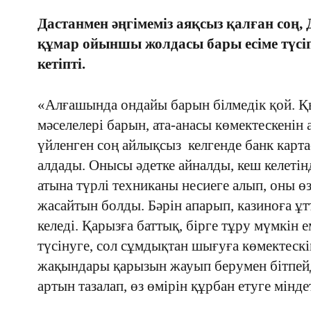
Дастанмен әңгімеміз аяқсыз қалған соң,
құмар ойыншы жолдасы бары есіме түсі
кетіпті.
«Алғашында ондайы барын білмедік қой. Қ
мәселелері барын, ата-анасы көмектескенін 
үйленген соң айлықсыз келгенде банк карта
алдады. Онысы әдетке айналды, кеш келетін
атына түрлі техниканы несиеге алып, оны өз
жасайтын болды. Бәрін апарып, казиноға ұт
келеді. Қарызға баттық, бірге тұру мүмкін 
түсінуге, сол сұмдықтан шығуға көмектескім
жақындары қарызын жауып берумен бітпейді
артын тазалап, өз өмірін құрбан етуге мінде