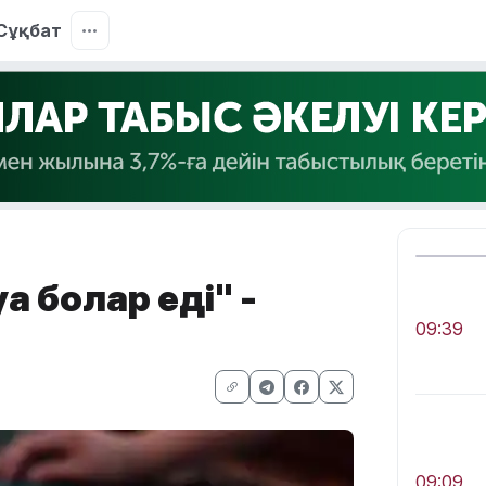
Сұқбат
ға болар еді" -
09:39
09:09