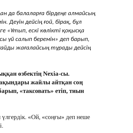
19:21
дан да балаларға бірдеңе алмайсың
. Деуін дейсің ғой, бірақ, бұл
ге «Ұтып, ескі көлікті қоқысқа
ы үй салып беремін» деп барып,
ғайды жағалайсың тұрады дейсің
18:41
ққан өзбектің Nexia-сы.
 жақындары жайлы айтқан соң
арып, «таксовать» етіп, тиын
18:40
 үлгердік. «Ой, «соңғы» деп неше
і.