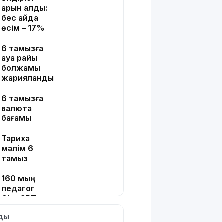
қарқын алды:
бес айда
өсім – 17%
6 тамызға
ауа райы
болжамы
жарияланды
6 тамызға
валюта
бағамы
Тарихқа
мәлім 6
тамыз
160 мың
педагог
ChatGPT
Edu
лды
қызметін