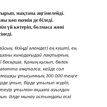
ырып, мақтана әңгімелейді.
21:30
ы көп екенін де біледі.
ім үй көтеріп, болмаса жөні
інеді.
йсың. Өзіңді әлемдегі ең күшті, ең
ақшаны кинодағыдай лақтырғың
20:16
і басқаша. Қаның қызып, бөлек
сағатта аяқталса, кейде сол
 Алғашқы ұтысымның 300 000 теңге
Бірде ұтып, бірде ұтылып жүріп,
йтеуір ұтылған ақшаға ауылдан
ямын. Әлде мынау астымдағы ескі