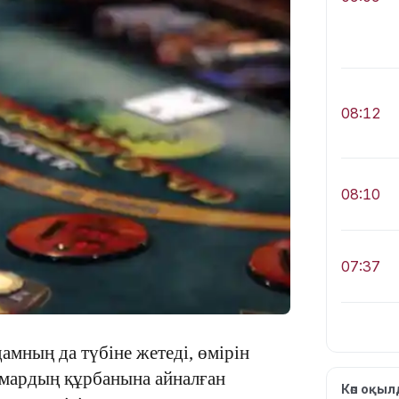
08:12
08:10
07:37
дамның да түбіне жетеді, өмірін
ұмардың құрбанына айналған
Көп оқы