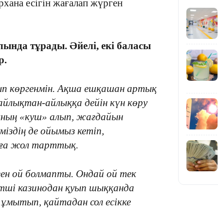
рхана есігін жағалап жүрген
23:11
ында тұрады. Әйелі, екі баласы
р.
ып көргенмін. Ақша ешқашан артық
22:54
 айлықтан-айлыққа дейін күн көру
сының «куш» алып, жағдайын
іздің де ойымыз кетіп,
йға жол тарттық.
21:52
еген ой болмапты. Ондай ой тек
етші казинодан қуып шыққанда
н ұмытып, қайтадан сол есікке