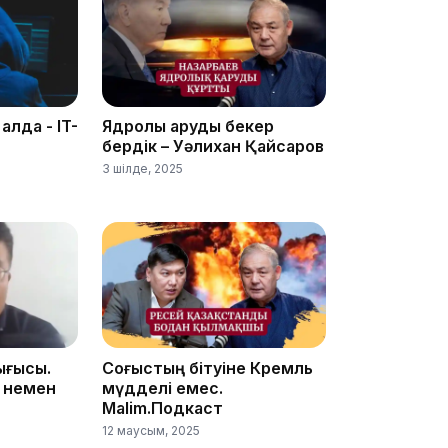
17:21
 алда - IT-
Ядролық қаруды бекер
бердік – Уәлихан Қайсаров
3 шілде, 2025
16:45
ығысы.
Соғыстың бітуіне Кремль
 немен
мүдделі емес.
16:32
Malim.Подкаст
12 маусым, 2025