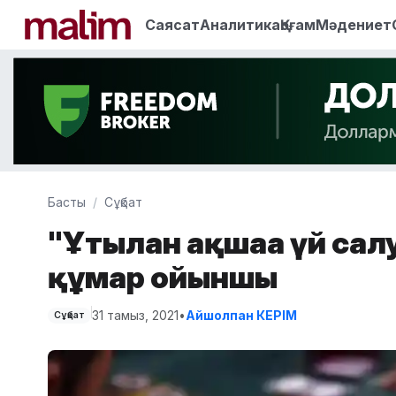
Саясат
Аналитика
Қоғам
Мәдениет
Басты
Сұқбат
"Ұтылған ақшаға үй салу
құмар ойыншы
31 тамыз, 2021
•
Айшолпан КЕРІМ
Сұқбат