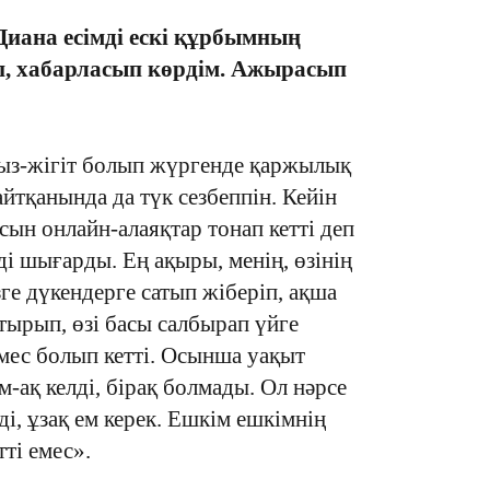
 Диана есімді ескі құрбымның
п, хабарласып көрдім. Ажырасып
18:35
ыз-жігіт болып жүргенде қаржылық
айтқанында да түк сезбеппін. Кейін
сын онлайн-алаяқтар тонап кетті деп
ді шығарды. Ең ақыры, менің, өзінің
18:25
ге дүкендерге сатып жіберіп, ақша
тырып, өзі басы салбырап үйге
емес болып кетті. Осынша уақыт
-ақ келді, бірақ болмады. Ол нәрсе
, ұзақ ем керек. Ешкім ешкімнің
тті емес».
18:10