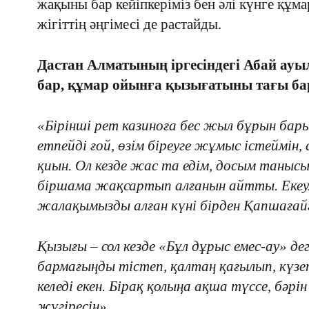
жақыны бар кейіпкеріміз бен әлі күнге құма
жігіттің әңгімесі де растайды.
Дастан Алматының іргесіндегі Абай ауыл
бар, құмар ойынға қызығатыны тағы ба
«Бірінші рет казиноға бес жыл бұрын бар
етпейді ғой, өзім біреуге жұмыс істеймін,
қиын. Ол кезде жас та едім, досым таны
біршама жақсартып алғанын айтты. Екеум
жалақымызды алған күні бірден Қапшаға
Қызығы – сол кезде «Бұл дұрыс емес-ау» д
бармағыңды тістеп, қалтаң қағылып, күз
келеді екен. Бірақ қолыңа ақша түссе, бәрі
жүгіресің».