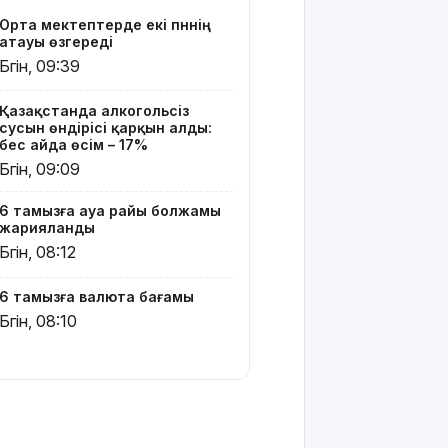
тегін
Орта мектептерде екі пәннің
пайдалана
атауы өзгереді
алады –
Бүгін, 09:39
«Әділет»
партиясының
Қазақстанда алкогольсіз
кандидаты
сусын өндірісі қарқын алды:
бес айда өсім – 17%
Димаш
Бүгін, 09:09
тыңдармандарына
жаңа
6 тамызға ауа райы болжамы
әлемдік
жарияланды
жобасын
Бүгін, 08:12
таныстырды
Қазақстандық
6 тамызға валюта бағамы
жүзушілер
Бүгін, 08:10
АҚШ-тағы
халықаралық
турнирде
17 медаль
жеңіп алды