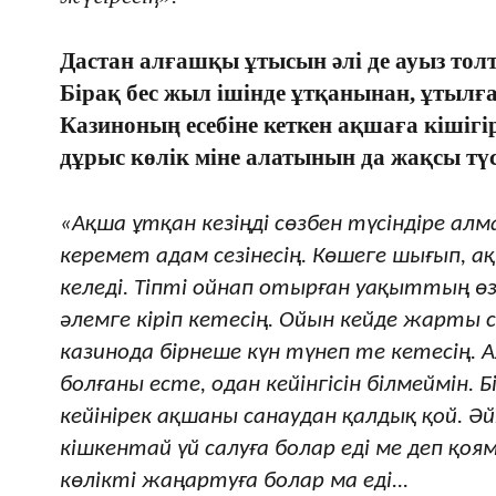
Дастан алғашқы ұтысын әлі де ауыз толт
Бірақ бес жыл ішінде ұтқанынан, ұтылған
Казиноның есебіне кеткен ақшаға кішігір
дұрыс көлік міне алатынын да жақсы түс
«Ақша ұтқан кезіңді сөзбен түсіндіре алма
керемет адам сезінесің. Көшеге шығып, 
келеді. Тіпті ойнап отырған уақыттың өз
әлемге кіріп кетесің. Ойын кейде жарты 
казинода бірнеше күн түнеп те кетесің.
болғаны есте, одан кейінгісін білмеймін. 
кейінірек ақшаны санаудан қалдық қой. Ә
кішкентай үй салуға болар еді ме деп қо
көлікті жаңартуға болар ма еді...