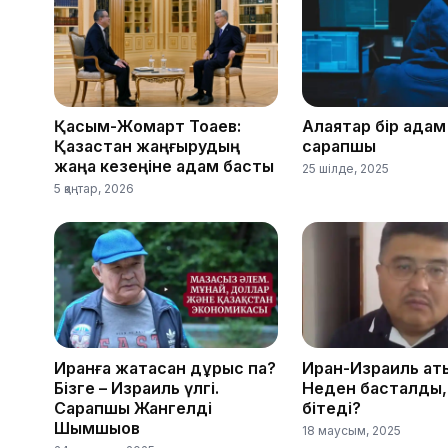
Қасым-Жомарт Тоқаев:
Алаяқтар бір қадам
Қазақстан жаңғырудың
сарапшы
жаңа кезеңіне қадам басты
25 шілде, 2025
5 қаңтар, 2026
Иранға жақтасқан дұрыс па?
Иран-Израиль қақт
Бізге – Израиль үлгі.
Неден басталды,
Сарапшы Жангелді
бітеді?
Шымшықов
18 маусым, 2025