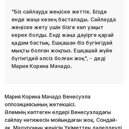
"Біз сайлауда жеңіске жеттік. Бізде
енде жаңа кезең басталады. Сайлауда
жеңіске жету үшін бізге көп уақыт
керек болды. Енді жаңа дәуірге қарай
қадам бастық. Ешқашан біз бүгінгідей
мықты болған жоқпыз. Ешқашай жүйе
бүгінгідей әлсіз болған жоқ", - деді
Мария Корина Мачадо.
Мария Корина Мачадо Венесуэла
оппозициясының жетекшісі.
Әлемнің көптеген елдері Венесуэладағы
сайлау нәтижесін мойындаған жоқ. Сондай-
ақ, Мадуроның жеңісін Үкіметтен дәлелдеуді