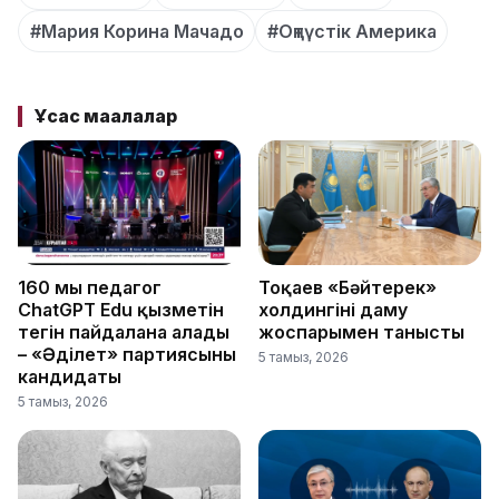
#Мария Корина Мачадо
#Оңтүстік Америка
Ұқсас мақалалар
160 мың педагог
Тоқаев «Бәйтерек»
ChatGPT Edu қызметін
холдингінің даму
тегін пайдалана алады
жоспарымен танысты
– «Әділет» партиясының
5 тамыз, 2026
кандидаты
5 тамыз, 2026