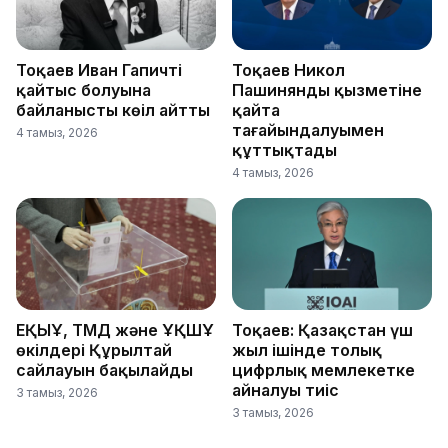
Тоқаев Иван Гапичтің
Тоқаев Никол
қайтыс болуына
Пашинянды қызметіне
байланысты көңіл айтты
қайта
тағайындалуымен
4 тамыз, 2026
құттықтады
4 тамыз, 2026
ЕҚЫҰ, ТМД және ҰҚШҰ
Тоқаев: Қазақстан үш
өкілдері Құрылтай
жыл ішінде толық
сайлауын бақылайды
цифрлық мемлекетке
айналуы тиіс
3 тамыз, 2026
3 тамыз, 2026