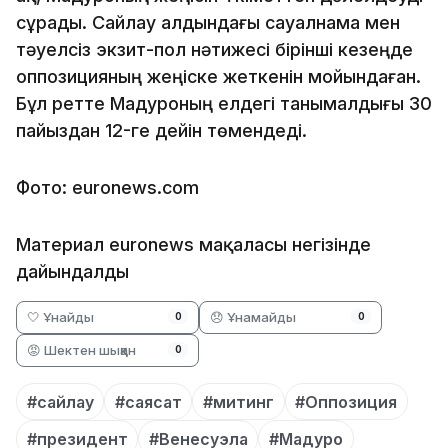
сұрады. Сайлау алдындағы сауалнама мен
тәуелсіз экзит-пол нәтижесі бірінші кезеңде
оппозицияның жеңіске жеткенін мойындаған.
Бұл ретте Мадуроның елдегі танымалдығы 30
пайыздан 12-ге дейін төмендеді.
Фото: euronews.com
Материал euronews мақаласы негізінде
дайындалды
🤍 Ұнайды
😞 Ұнамайды
0
0
😡 Шектен шыққан
0
#сайлау
#саясат
#митинг
#Оппозиция
#президент
#Венесуэла
#Мадуро