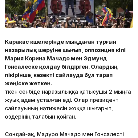
Каракас көшелерінде мыңдаған тұрғын
назарылық шеруіне шығып, оппозиция өкілі
Мария Корина Мачадо мен Эдмунд
Гонсалеске қолдау білдірген. Олардың
пікірінше, кезекті сайлауда бұл тарап
жеңіске жеткен.
Өткен сенбіде наразылыққа қатысушы 2 мыңға
жуық адам ұсталған еді. Олар президент
сайлауының нәтижесін жоққа шығарып,
өздерінің талабын қойған.
Сондай-ақ, Мадуро Мачадо мен Гонсалесті