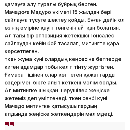
қамауға алу туралы бұйрық берген.
Мачадоға Мадуро үкіметі 15 жылдан бері
сайлауға түсуге шектеу қойды. Бұған дейін ол
өзінің өміріне қауіп төнгенін айтқан болатын.
Ал тағы бір оппозиция жетекшісі Гонсалес
сайлаудан кейін бой тасалап, митингте қара
көрсетпеген.
Өткен жұма күні олардың кеңсесіне бетперде
киген адамдар тобы келіп тінту жүргізген.
Ғимарат ішінен олар көптеген құжаттарды
өздерімен бірге алып кеткені мәлім болды.
Ал митингке шыққан шерушілер жеңіске
жетеміз деп үміттенеді. Өткен сенбі күні
Мачадо митингке қатысушылардың
алдында жеңіске жеткендерін мәлімдеді.