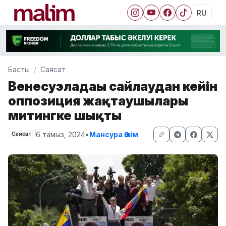
RU
Басты
Саясат
Венесуэладағы сайлаудан кейін
оппозиция жақтаушылары
митингке шықты
6 тамыз, 2024
•
Мансура Әшім
Саясат