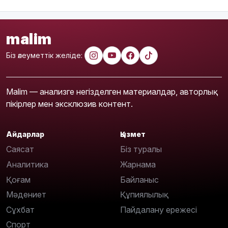
malim
Біз әлеуметтік желіде:
Malim — анализге негізделген материалдар, авторлық
пікірлер мен эксклюзив контент.
Айдарлар
Қызмет
Саясат
Біз туралы
Аналитика
Жарнама
Қоғам
Байланыс
Мәдениет
Құпиялылық
Сұхбат
Пайдалану ережесі
Спорт