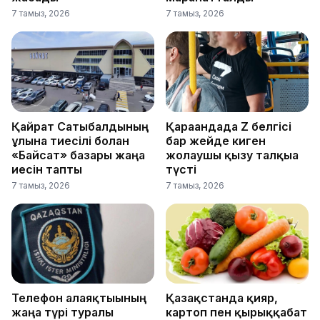
7 тамыз, 2026
7 тамыз, 2026
Қайрат Сатыбалдының
Қарағандада Z белгісі
ұлына тиесілі болған
бар жейде киген
«Байсат» базары жаңа
жолаушы қызу талқыға
иесін тапты
түсті
7 тамыз, 2026
7 тамыз, 2026
Телефон алаяқтығының
Қазақстанда қияр,
жаңа түрі туралы
картоп пен қырыққабат