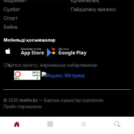
Мәдениет
Құпиялылық
Сұхбат
Пайдалану ережесі
Спорт
Бейне
Мобильді қосымшалар
Download on the
Get it on
App Store
Google Play
Қауіпсіз орнату, жарнамасыз хабарламалар.
© 2025
malim.kz
— Барлық құқықтар қорғалған.
Прайс-парақшасы