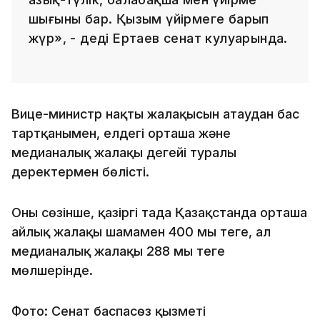
шығыны бар. Қызым үйірмеге барып
жүр», - деді Ертаев сенат кулуарында.
Вице-министр нақты жалақысын атаудан бас
тартқанымен, елдегі орташа және
медианалық жалақы деңгейі туралы
деректермен бөлісті.
Оның сөзінше, қазіргі таңда Қазақстанда орташа
айлық жалақы шамамен 400 мың теңге, ал
медианалық жалақы 288 мың теңге
мөлшерінде.
Фото: Сенат баспасөз қызметі