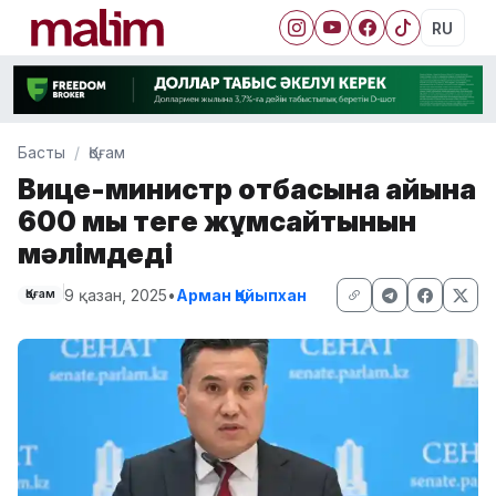
RU
Басты
Қоғам
Вице-министр отбасына айына
600 мың теңге жұмсайтынын
мәлімдеді
9 қазан, 2025
•
Арман Қайыпхан
Қоғам