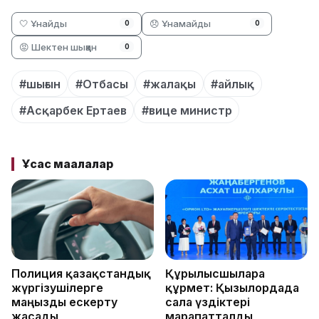
🤍 Ұнайды
😞 Ұнамайды
0
0
😡 Шектен шыққан
0
#шығын
#Отбасы
#жалақы
#айлық
#Асқарбек Ертаев
#вице министр
Ұқсас мақалалар
Полиция қазақстандық
Құрылысшыларға
жүргізушілерге
құрмет: Қызылордада
маңызды ескерту
сала үздіктері
жасады
марапатталды