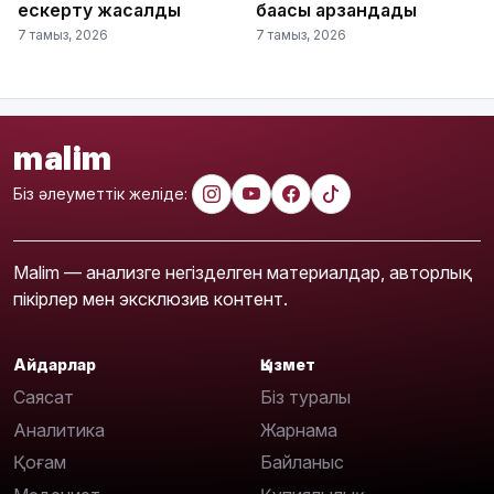
ескерту жасалды
бағасы арзандады
7 тамыз, 2026
7 тамыз, 2026
malim
Біз әлеуметтік желіде:
Malim — анализге негізделген материалдар, авторлық
пікірлер мен эксклюзив контент.
Айдарлар
Қызмет
Саясат
Біз туралы
Аналитика
Жарнама
Қоғам
Байланыс