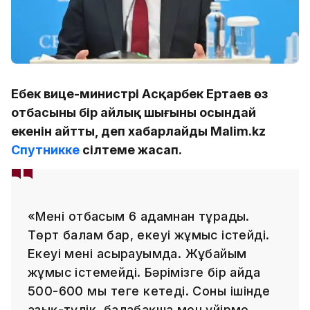
Еңбек вице-министрі Асқарбек Ертаев өз
отбасының бір айлық шығыны осындай
екенін айтты, деп хабарлайды Malim.kz
Спутникке
сілтеме жасап.
«Менің отбасым 6 адамнан тұрады.
Төрт балам бар, екеуі жұмыс істейді.
Екеуі менің асырауымда. Жұбайым
жұмыс істемейді. Бәрімізге бір айда
500-600 мың теңге кетеді. Соның ішінде
азық-түлік, балабақша мен үйірме