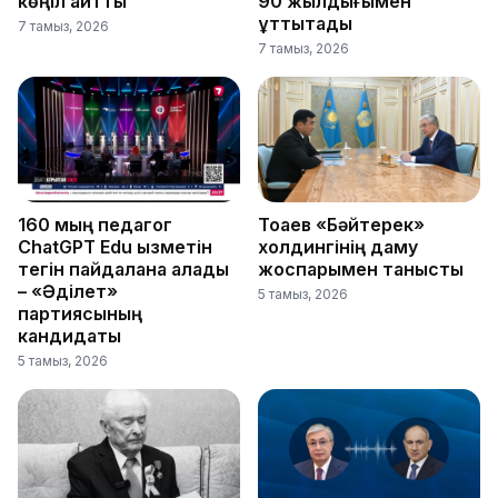
көңіл айтты
90 жылдығымен
құттықтады
7 тамыз, 2026
7 тамыз, 2026
160 мың педагог
Тоқаев «Бәйтерек»
ChatGPT Edu қызметін
холдингінің даму
тегін пайдалана алады
жоспарымен танысты
– «Әділет»
5 тамыз, 2026
партиясының
кандидаты
5 тамыз, 2026