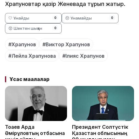
Храпуновтар қазір Женевада тұрып жатыр.
🤍 Ұнайды
😞 Ұнамайды
0
0
😡 Шектен шыққан
0
#Храпунов
#Виктор Храпунов
#Лейла Храпунова
#Ілияс Храпунов
Ұқсас мақалалар
Тоқаев Ардақ
Президент Солтүстік
Әмірқұловтың отбасына
Қазақстан облысының