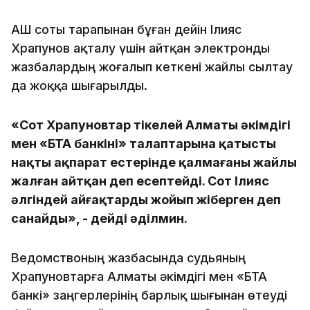
АҚШ соты тарапынан бұған дейін Ілияс
Храпунов ақталу үшін айтқан электронды
жазбалардың жоғалып кеткені жайлы сылтау
да жоққа шығарылды.
«Сот Храпуновтар тікелей Алматы әкімдігі
мен «БТА банкінің» талаптарына қатысты
нақты ақпарат естерінде қалмағаны жайлы
жалған айтқан деп есептейді. Сот Ілияс
әлгіндей айғақтарды жойып жіберген деп
санайды», - дейді әділмин.
Ведомствоның жазбасында судьяның
Храпуновтарға Алматы әкімдігі мен «БТА
банкі» заңгерлерінің барлық шығынан өтеуді