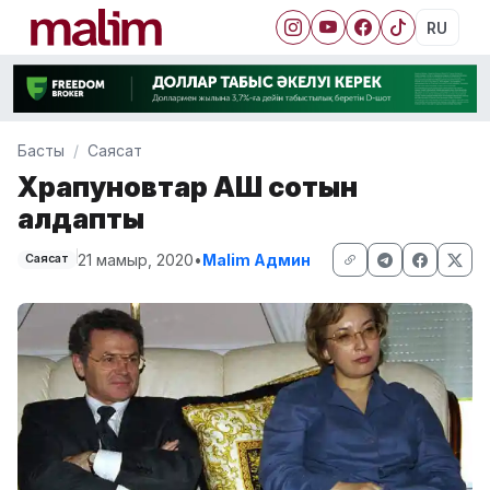
RU
Басты
Саясат
Храпуновтар АҚШ сотын
алдапты
21 мамыр, 2020
•
Malim Админ
Саясат