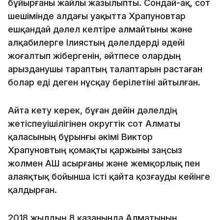
бұйырғаны жайлы жазылыпты. Сондай-ақ, сот
шешімінде алдағы уақытта Храпуновтар
ешқандай дәлел келтіре алмайтыны және
алқабилерге Ілиястың дәлелдерді әдейі
жоғалтып жібергенін, әйтпесе олардың
арызданушы тараптың талаптарын растаған
болар еді деген нұсқау берілетіні айтылған.
Айта кету керек, бұған дейін дәлелдің
жетіспеуішілігінен округтік сот Алматы
қаласының бұрынғы әкімі Виктор
Храпуновтың қомақты қаржыны заңсыз
жолмен АҚШ асырғаны және жемқорлық пен
алаяқтық бойынша істі қайта қозғауды кейінге
қалдырған.
2018 жылдың 8 қазанында Алматының