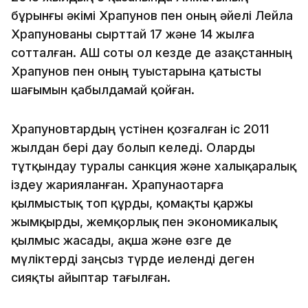
бұрынғы әкімі Храпунов пен оның әйелі Лейла
Храпунованы сырттай 17 және 14 жылға
сотталған. АҚШ соты ол кезде де Қазақстанның
Храпунов пен оның туыстарына қатысты
шағымын қабылдамай қойған.
Храпуновтардың үстінен қозғалған іс 2011
жылдан бері дау болып келеді. Оларды
тұтқындау туралы санкция және халықаралық
іздеу жарияланған. Храпунаотарға
қылмыстық топ құрды, қомақты қаржы
жымқырды, жемқорлық пен экономикалық
қылмыс жасады, ақша және өзге де
мүліктерді заңсыз түрде иеленді деген
сияқты айыптар тағылған.