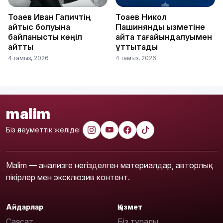
Тоқаев Иван Гапичтің
Тоқаев Никол
қайтыс болуына
Пашинянды қызметіне
байланысты көңіл
қайта тағайындалуымен
айтты
құттықтады
4 тамыз, 2026
4 тамыз, 2026
malim
Біз әлеуметтік желіде:
Malim — анализге негізделген материалдар, авторлық
пікірлер мен эксклюзив контент.
Айдарлар
Қызмет
Саясат
Біз туралы