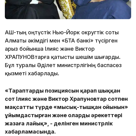
АҚШ-тың оңтүстік Нью-Йорк округтік соты
Алматы әкімдігі мен «БТА банкі» түсірген
арыз бойынша Ілияс және Виктор
ХРАПУНОВтарға қатысты шешім шығарды.
Бұл туралы Әділет министрлігінің баспасөз
қызметі хабарлады.
«Тараптардың позициясын қарап шыққан
сот Ілияс және Виктор Храпуновтар сотпен
мақсатты түрде «мысық-тышқан ойынын»
ұйымдастырған және олардың әрекеттері
жазаға лайық», - делінген министрлік
хабарламасында.