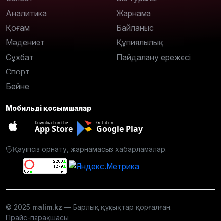
Аналитика
Жарнама
Қоғам
Байланыс
Мәдениет
Құпиялылық
Сұхбат
Пайдалану ережесі
Спорт
Бейне
Мобильді қосымшалар
Download on the
Get it on
App Store
Google Play
Қауіпсіз орнату, жарнамасыз хабарламалар.
© 2025
malim.kz
— Барлық құқықтар қорғалған.
Прайс-парақшасы