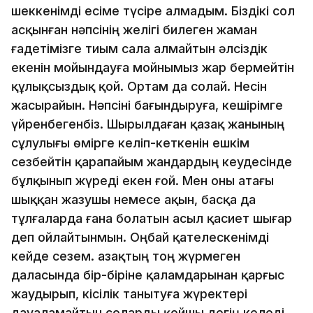
шеккенімді есіме түсіре алмадым. Біздікі сол
асқынған нәпсінің желігі билеген жаман
ғадетімізге тиым сала алмайтын әлсіздік
екенін мойындауға мойнымыз жар бермейтін
құлықсыздық қой. Ортам да солай. Несін
жасырайын. Нәпсіні бағындыруға, кешірімге
үйренбегенбіз. Шырылдаған қазақ жанының
сұлулығы өмірге келіп-кеткенін ешкім
сезбейтін қарапайым жандардың кеудесінде
бұлқынып жүреді екен ғой. Мен оны атағы
шыққан жазушы немесе ақын, басқа да
тұлғаларда ғана болатын асыл қасиет шығар
деп ойлайтынмын. Оңбай қателескенімді
кейде сезем. Қазақтың тоң жүрмеген
даласында бір-біріне қаламдарынан қарғыс
жаудырып, кісілік танытуға жүректері
дауаламайтын соларды қойшы дегің келеді.