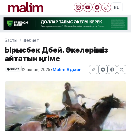
RU
Басты
Әдебиет
Ырысбек Дәбей. Әкелеріміз
айтатын әңгіме
12 ақпан, 2025
•
Malim Админ
Әдебиет