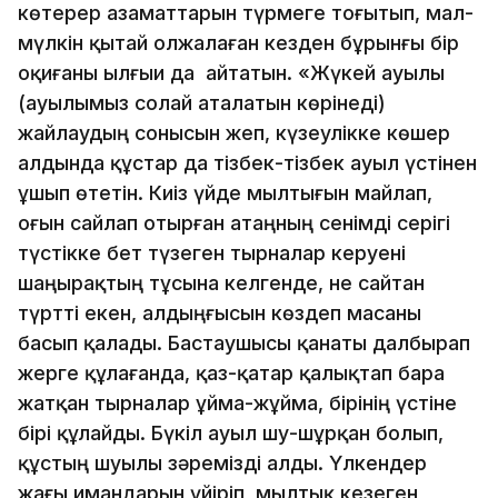
көтерер азаматтарын түрмеге тоғытып, мал-
мүлкін қытай олжалаған кезден бұрынғы бір
оқиғаны ылғыи да айтатын. «Жүкей ауылы
(ауылымыз солай аталатын көрінеді)
жайлаудың сонысын жеп, күзеулікке көшер
алдында құстар да тізбек-тізбек ауыл үстінен
ұшып өтетін. Киіз үйде мылтығын майлап,
оғын сайлап отырған атаңның сенімді серігі
түстікке бет түзеген тырналар керуені
шаңырақтың тұсына келгенде, не сайтан
түртті екен, алдыңғысын көздеп масаны
басып қалады. Бастаушысы қанаты далбырап
жерге құлағанда, қаз-қатар қалықтап бара
жатқан тырналар ұйма-жұйма, бірінің үстіне
бірі құлайды. Бүкіл ауыл шу-шұрқан болып,
құстың шуылы зәремізді алды. Үлкендер
жағы имандарын үйіріп, мылтық кезеген