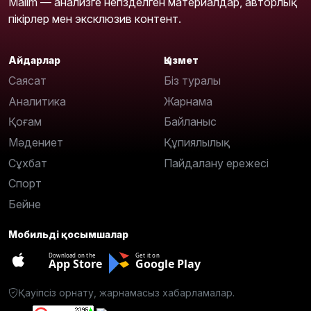
Malim — анализге негізделген материалдар, авторлық
пікірлер мен эксклюзив контент.
Айдарлар
Қызмет
Саясат
Біз туралы
Аналитика
Жарнама
Қоғам
Байланыс
Мәдениет
Құпиялылық
Сұхбат
Пайдалану ережесі
Спорт
Бейне
Мобильді қосымшалар
Download on the
Get it on
App Store
Google Play
Қауіпсіз орнату, жарнамасыз хабарламалар.