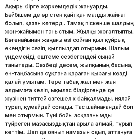
Ақыры бірге жәркемдедік жануарды.
Бәйбішем де өрістен қайтқан малды жайғап
болып, қазан көтерді. Тамақ піскенше шалдың
жөн-жайымен таныстым. Жылқы жоғалтыпты.
Бөгенайынан жаңағы өзі сойған қыл құйрық
екендігін сезіп, қылпылдап отырмын. Шалым
үндемейді, ештеме сезбегендей сыңай
танытады. Сезбеді десем, жылқының басына,
ен-таңбасына сұқтана қараған қырағы көзді
қалай ұмытам. Төре табақ жал мен жая
алдымзға келіп, ықылас білдіргенде де
жүзінен титтей өзгешелік байқалмады. Қиялай
турап, құмайдай соғады. Тас шайнағандай боп
мен отырмын. Түні бойы асқазанымды
түйреген мазасыздықтан арыла алмай, тұрып
кеттім. Шал да оянып намазын оқып, аттануға