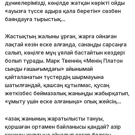
дүниелерімізді, көңілде жатқан көрікті ойды
«ауызға түссе адыра қала беретін» сөзбен
баяндауға тырыстық...
Жастықтың жалыны ұрған, жарға ойнаған
лақтай кезін еске алғанда, санаңды сарсаңға
салып, көңілге мұң ұялай бастайтын кездері
болып тұрады. Марк Твеннің «Менің Платон
сынды ғашығымдағы» айынымай
қайталанатын түстердің шырмауына
шатылғандай, қашсаң құтылмас, қусаң
жеткізбес беймазалық жаныңды жабырқатып,
«ұмыту үшін еске алғаныңа» опық жейсің...
«Қазақ жанының жаратылысты тануы,
қоршаған ортамен байланысы қандай? Қазір
көшкен жұртыңа айналып соғар болсаң,