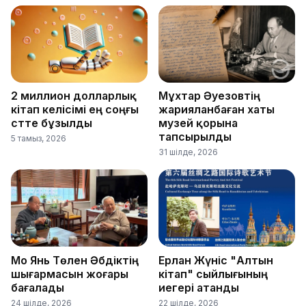
2 миллион долларлық
Мұхтар Әуезовтің
кітап келісімі ең соңғы
жарияланбаған хаты
сәтте бұзылды
музей қорына
тапсырылды
5 тамыз, 2026
31 шілде, 2026
Мо Янь Төлен Әбдіктің
Ерлан Жүніс "Алтын
шығармасын жоғары
кітап" сыйлығының
бағалады
иегері атанды
24 шілде, 2026
22 шілде, 2026