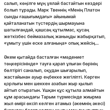
салып, көңілге мұң ұялай бастайтын кездері
болып тұрады. Марк Твеннің «Менің Платон
сынды ғашығымдағы» айынымай
қайталанатын түстердің шырмауына
шатылғандай, қашсаң құтылмас, қусаң
жеткізбес беймазалық жаныңды жабырқатып,
«ұмыту үшін еске алғаныңа» опық жейсің...
Әкем қытайда басталған «мәдениет
төңкерісінінде» тауға қарап ұлыған бөрінің
бөлтірігі саналып, оқудан шығарылып,
жастайынан ауыр еңбекке жегіліпті. Көрген
қорлығы мен шеккен азабын жыр қылып
айтып отыратын. Ұшқан құс құтыла алмайтын
құм арасындағы Тарым түрмесінде жиырма
жыл өмірі өксіп келген атамыз (әкемнің әкесі)