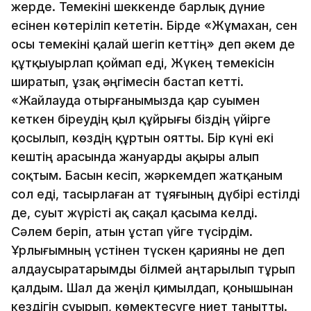
жерде. Темекіні шеккенде барлық дүние
есінен көтеріліп кететін. Бірде «Жұмахан, сен
осы темекіні қалай шегіп кеттің» деп әкем де
құтқыуырлап қоймап еді, Жүкең темекісін
ширатып, ұзақ әңгімесін бастап кетті.
«Жайлауда отырғанымызда қар суымен
кеткен біреудің қыл құйрығы біздің үйірге
қосылып, көздің құртын оятты. Бір күні екі
кештің арасында жануарды ақыры алып
соқтым. Басын кесіп, жәркемдеп жатқаным
сол еді, тасырлаған ат тұяғының дүбірі естілді
де, суыт жүрісті ақ сақал қасыма келді.
Сәлем беріп, атын ұстап үйге түсірдім.
Ұрлығымның үстінен түскен қарияны не деп
алдаусыратарымды білмей аңтарылып тұрып
қалдым. Шал да жеңіл қимылдап, қонышынан
кездігін суырып, көмектесуге ниет танытты.