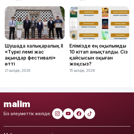
Шушада халықаралық ІІ
Елімізде ең оқылымды
«Түркі әлемі жас
10 кітап анықталды. Сіз
ақындар фестивалі»
қайсысын оқыған
өтті
жоқсыз?
21 шілде, 2026
15 шілде, 2026
malim
Біз әлеуметтік желіде: