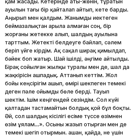
қам жасады. Кетерінде аты-жөнін, тұратын
ауылын тағы бір қайталап айтып, кете барды.
Аңырып мен қалдым. Жанымды иектеген
беймазалықтан арыла алмаған соң, бір
жорғаны жетекке алып, шалдың ауылына
тарттым. Жетекті белдеуге байлап, сәлем
беріп үйге кірдім. Ақ сақал ширақ қимылдап,
бәйек боп жатыр. Шай ішілді, әңгіме айтылды.
Бірақ сойылған жылқы туралы мен де, шал да
жақкірісін ашпадық. Аттанып кеттім. Жол
бойы кеңсірігім ашып, өмірі шекпеген темекі
деген пәле ойымды бөле берді. Тауып
шектім. Ішім кеңігендей сезіндім. Сол күйі
қалтадан тастамайтын болдық қой бұл боқты.
Әй, сол шалдың кісілігі есіме түссе өзімнен
өзім ұялам...». Осыны жазып отырған мен де
темекі шегіп отырмын. Қашан, қайда, не үшін