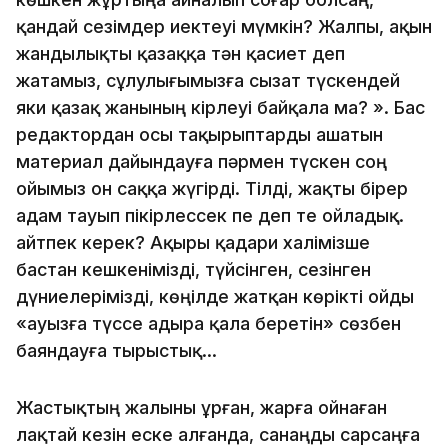
қандай сезімдер иектеуі мүмкін? Жалпы, ақын
жандылықты қазаққа тән қасиет деп
жатамыз, сұлулығымызға сызат түскендей
яки қазақ жанының кірлеуі байқала ма? ». Бас
редактордан осы тақырыптарды ашатын
материал дайындауға пәрмен түскен соң
ойымыз он саққа жүгірді. Тілді, жақты бірер
адам тауып пікірлессек пе деп те ойладық.
Қайтпек керек? Ақыры қадари халімізше
бастан кешкенімізді, түйсінген, сезінген
дүниелерімізді, көңілде жатқан көрікті ойды
«ауызға түссе адыра қала беретін» сөзбен
баяндауға тырыстық...
Жастықтың жалыны ұрған, жарға ойнаған
лақтай кезін еске алғанда, санаңды сарсаңға