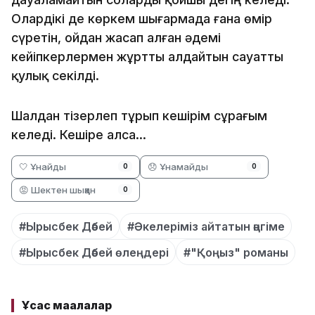
Олардікі де көркем шығармада ғана өмір
сүретін, ойдан жасап алған әдемі
кейіпкерлермен жұртты алдайтын сауатты
қулық секілді.
Шалдан тізерлеп тұрып кешірім сұрағым
келеді. Кешіре алса...
🤍 Ұнайды
😞 Ұнамайды
0
0
😡 Шектен шыққан
0
#Ырысбек Дәбей
#Әкелеріміз айтатын әңгіме
#Ырысбек Дәбей өлеңдері
#"Қоңыз" романы
Ұқсас мақалалар