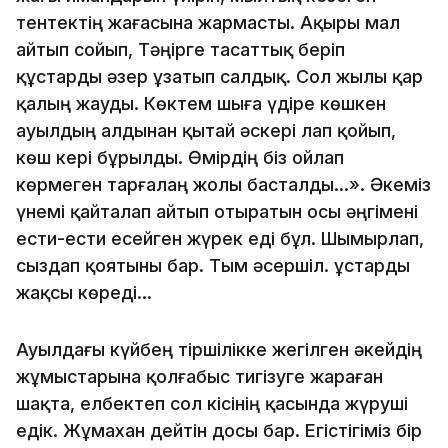
тентектің жағасына жармасты. Ақыры мал
айтып сойып, Тәңірге тасаттық беріп
құстарды әзер ұзатып салдық. Сол жылы қар
қалың жауды. Көктем шыға үдіре көшкен
ауылдың алдынан қытай әскері лап қойып,
көш кері бұрылды. Өмірдің біз ойлап
көрмеген тарғалаң жолы басталды...». Әкеміз
үнемі қайталап айтып отыратын осы әңгімені
ести-ести есейген жүрек еді бұл. Шымырлап,
сыздап қоятыны бар. Тым әсершіл. Құстарды
жақсы көреді...
Ауылдағы күйбең тіршілікке жегілген әкейдің
жұмыстарына қолғабыс тигізуге жараған
шақта, елбектеп сол кісінің қасында жүруші
едік. Жұмахан дейтін досы бар. Егістігіміз бір