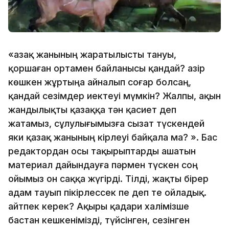
«Қазақ жанының жаратылысты тануы,
қоршаған ортамен байланысы қандай? Қазір
көшкен жұртыңа айналып соғар болсаң,
қандай сезімдер иектеуі мүмкін? Жалпы, ақын
жандылықты қазаққа тән қасиет деп
жатамыз, сұлулығымызға сызат түскендей
яки қазақ жанының кірлеуі байқала ма? ». Бас
редактордан осы тақырыптарды ашатын
материал дайындауға пәрмен түскен соң
ойымыз он саққа жүгірді. Тілді, жақты бірер
адам тауып пікірлессек пе деп те ойладық.
Қайтпек керек? Ақыры қадари халімізше
бастан кешкенімізді, түйсінген, сезінген