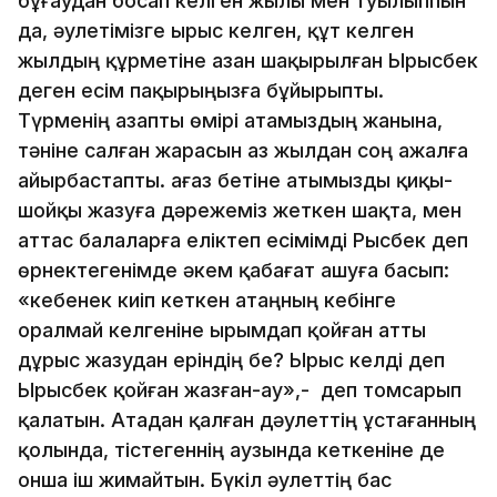
бұғаудан босап келген жылы мен туылыппын
да, әулетімізге ырыс келген, құт келген
жылдың құрметіне азан шақырылған Ырысбек
деген есім пақырыңызға бұйырыпты.
Түрменің азапты өмірі атамыздың жанына,
тәніне салған жарасын аз жылдан соң ажалға
айырбастапты. Қағаз бетіне атымызды қиқы-
шойқы жазуға дәрежеміз жеткен шақта, мен
аттас балаларға еліктеп есімімді Рысбек деп
өрнектегенімде әкем қабағат ашуға басып:
«кебенек киіп кеткен атаңның кебінге
оралмай келгеніне ырымдап қойған атты
дұрыс жазудан еріндің бе? Ырыс келді деп
Ырысбек қойған жазған-ау»,- деп томсарып
қалатын. Атадан қалған дәулеттің ұстағанның
қолында, тістегеннің аузында кеткеніне де
онша іш жимайтын. Бүкіл әулеттің бас