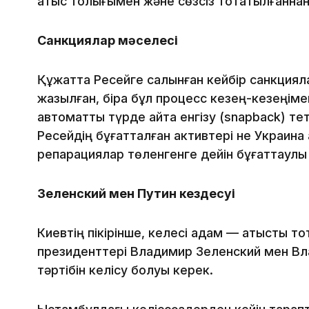
атыс толығымен және сөзсіз тоқтатылғаннан 
Санкциялар мәселесі
Құжатта Ресейге салынған кейбір санкциял
жазылған, бірақ бұл процесс кезең-кезеңім
автоматты түрде қайта енгізу (snapback) те
Ресейдің бұғатталған активтері не Украина 
репарациялар төленгенге дейін бұғаттаулы к
Зеленский мен Путин кездесуі
Киевтің пікірінше, келесі қадам — атысты т
президенттері Владимир Зеленский мен Вл
тәртібін келісу болуы керек.