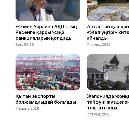
ЕО мен Украина АҚШ-тың
Аптаптан қашқан
Ресейге қарсы жаңа
«Жел үңгірі» хит
санкцияларын қолдады
айналды
Бүгін, 09:36
7 тамыз, 2026
Қытай экспорты
Жапонияда жойқ
болжамдағыдай болмады
тайфун: жүздеге
тоқтатылды
7 тамыз, 2026
7 тамыз, 2026