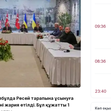
09:36
08:36
23:40
мбұлда Ресей тарапына ұсынуға
 жария етілді. Бұл құжатты 1
Көп оқ