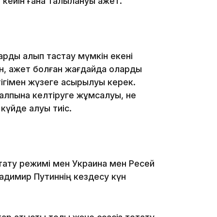
кейін ғана талқылануы қажет.
арды алып тастау мүмкін екені
16:34
ен, қажет болған жағдайда оларды
тігімен жүзеге асырылуы керек.
қалпына келтіруге жұмсалуы, не
үйде қалуы тиіс.
16:33
оқтату режимі мен Украина мен Ресей
адимир Путиннің кездесу күн
16:01