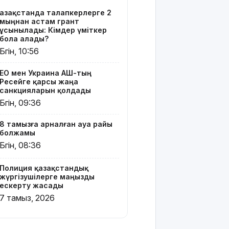
Тоқаев
Қазақстанда талапкерлерге 2
Ардақ
мыңнан астам грант
Әмірқұловтың
ұсынылады: Кімдер үміткер
отбасына
бола алады?
көңіл
Бүгін, 10:56
айтты
ЕО мен Украина АҚШ-тың
Құрылысшыларға
Ресейге қарсы жаңа
құрмет:
санкцияларын қолдады
Қызылордада
Бүгін, 09:36
сала
үздіктері
8 тамызға арналған ауа райы
марапатталды
болжамы
Бүгін, 08:36
Қайрат
Сатыбалдының
Полиция қазақстандық
ұлына
жүргізушілерге маңызды
тиесілі
ескерту жасады
болған
7 тамыз, 2026
«Байсат»
базары
жаңа иесін