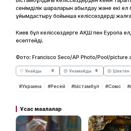
Ыстамбұлдағы келіссөздерден кейін тарапта
сенімділік шараларын қабылдау және екі ел
ұйымдастыру бойынша келіссөздерді жалға
Киев бұл келіссөздерге АҚШ пен Еуропа елд
есептейді.
Фото: Francisco Seco/AP Photo/Pool/picture a
🤍 Ұнайды
😞 Ұнамайды
😡 Шектен 
0
0
#Украина
#Ресей
#Ыстамбұл
#Соғыс
#
Ұқсас мақалалар