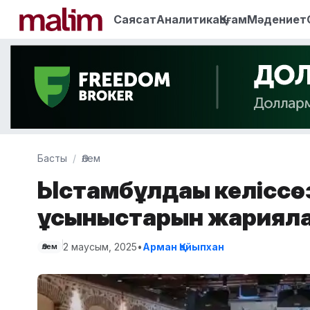
Саясат
Аналитика
Қоғам
Мәдениет
Басты
Әлем
Ыстамбұлдағы келіссөз
ұсыныстарын жариял
2 маусым, 2025
•
Арман Қайыпхан
Әлем