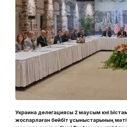
Украина делегациясы 2 маусым күні Ыста
жоспарлаған бейбіт ұсыныстарының мәтіні