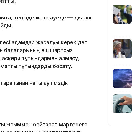
ратты.
рлықта, теңізде және әуеде — диалог
21:59
айды.
елесі қадамдар жасалуы керек деп
аин балаларының еш шартсыз
а әскери тұтқындармен алмасу,
21:00
аматтық тұтқындарды босату.
тарапынан нақты қауіпсіздік
20:52
тқы қысыммен бейтарап мәртебеге