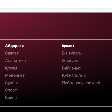
12:35
Айдарлар
Қызмет
12:17
Саясат
Біз туралы
Аналитика
Жарнама
Қоғам
Байланыс
Мәдениет
Құпиялылық
Сұхбат
Пайдалану ережесі
11:23
Спорт
Бейне