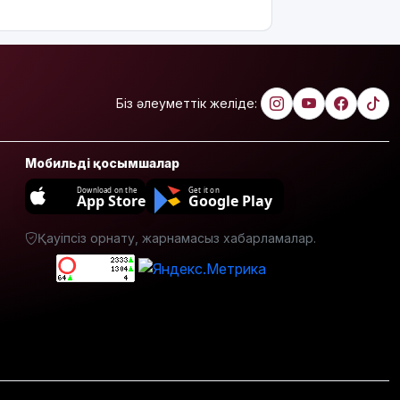
қияр,
картоп пен
қырыққабат
бағасы
арзандады
Біз әлеуметтік желіде:
Ерекше
тренд:
жастар
Мобильді қосымшалар
алкоголь
сатып
Download on the
Get it on
App Store
Google Play
алып,
көшеде
төгіп
Қауіпсіз орнату, жарнамасыз хабарламалар.
жатыр
Қытай
экспорты
болжамдағыдай
болмады
Атырауда