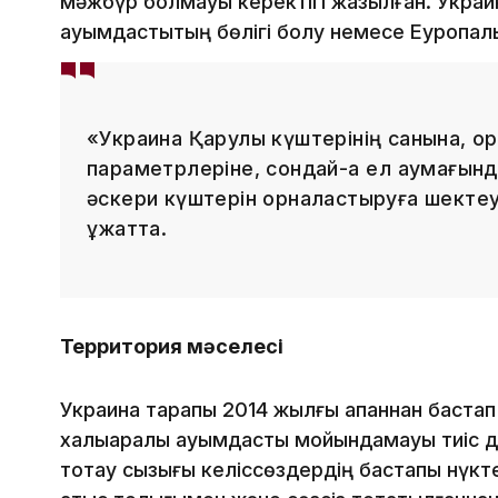
мәжбүр болмауы керектігі жазылған. Украи
қауымдастықтың бөлігі болу немесе Еуропалы
«Украина Қарулы күштерінің санына, ор
параметрлеріне, сондай-ақ ел аумағын
әскери күштерін орналастыруға шектеу 
құжатта.
Территория мәселесі
Украина тарапы 2014 жылғы ақпаннан бастап
халықаралық қауымдастық мойындамауы тиіс д
тоқтау сызығы келіссөздердің бастапқы нүкт