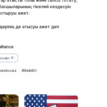
р атысты толық және сөзсіз тоқтату,
 басшыларының тікелей кездесуін
стыруы қажет.
15:33
ерінің де қатысуы қажет деп
lliance
15:04
шыққан
0
келіссөз
#бейбіт
14:10