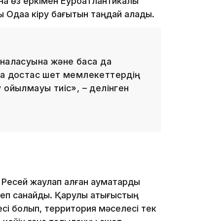
на өз еркімен Еуроатлантикалық
қ Одаққа кіру бағытын таңдай алады.
19:39
наласуына және басқа да
да достас шет мемлекеттердің
қойылмауы тиіс», – делінген
18:45
 Ресей жаулап алған аумақтарды
еп санайды. Қарулы қақтығыстың
есі болып, территория мәселесі тек
17:34