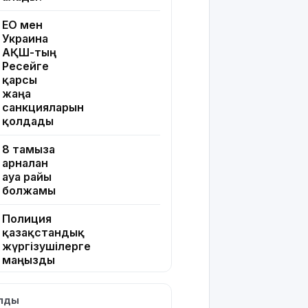
ЕО мен
Украина
АҚШ-тың
Ресейге
қарсы
жаңа
санкцияларын
қолдады
8 тамызға
арналған
ауа райы
болжамы
Полиция
қазақстандық
жүргізушілерге
маңызды
ескерту
жасады
ылды