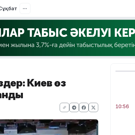
Сұқбат
дер: Киев өз
анды
10:56