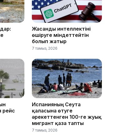
дар:
Жасанды интеллектіні
ке
өшіруге міндеттейтін
болып жатыр
13:14
7 тамыз, 2026
ын
Испанияның Сеута
13:08
н рейс
қаласына өтуге
әрекеттенген 100-ге жуық
мигрант қаза тапты
7 тамыз, 2026