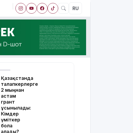
RU
Қазақстанда
талапкерлерге
2 мыңнан
астам
грант
ұсынылады:
Кімдер
үміткер
бола
алады?