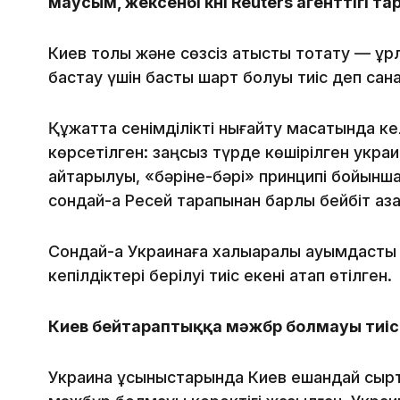
маусым, жексенбі күні Reuters агенттігі та
Киев толық және сөзсіз атысты тоқтату — құ
бастау үшін басты шарт болуы тиіс деп сан
Құжатта сенімділікті нығайту мақсатында к
көрсетілген: заңсыз түрде көшірілген укр
қайтарылуы, «бәріне-бәрі» принципі бойынш
сондай-ақ Ресей тарапынан барлық бейбіт аз
Сондай-ақ Украинаға халықаралық қауымдастық 
кепілдіктері берілуі тиіс екені атап өтілген.
Киев бейтараптыққа мәжбүр болмауы тиіс
Украина ұсыныстарында Киев ешқандай сыр