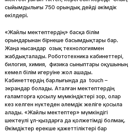
сыйымдылығы 750 орындық дейді әкімдік
өкілдері.
«Жайлы мектептердің» басқа білім
орындарынан бірнеше басымдықтары бар.
Жаңа нысандар озық технологиямен
жабдықталады. Робототехника кабинеттері,
билогия, химия, физика сыныптары оқушының
кемел білім игеруіне жол ашады.
Кабинеттердің барлығында да touch –
экрандар болады. Аталған мектептердің
ғаламторға қосылу мүмкіндіктері зор, олар
кез келген нүктеден әлемдік желіге қосыла
алады. «Жайлы мектептер» мүмкіндігі
шектеулі ұл-қыздарға да қолжетімді болмақ.
Әкімдіктер ерекше қажеттіліктері бар