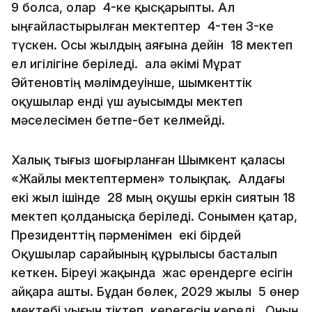
9 болса, олар 4-ке қысқарыпты. Ал
ыңғайластырылған мектептер 4-тен 3-ке
түскен. Осы жылдың аяғына дейін 18 мектеп
ел игілігіне беріледі. Қала әкімі Мұрат
Әйтеновтің мәлімдеуінше, шымкенттік
оқушылар енді үш ауысымды мектеп
мәселесімен бетпе-бет келмейді.
Халық тығыз шоғырланған Шымкент қаласы
«Жайлы мектептермен» толықпақ. Алдағы
екі жыл ішінде 28 мың оқушы еркін сиятын 18
мектеп қолданысқа беріледі. Сонымен қатар,
Президенттің пәрменімен екі бірдей
Оқушылар сарайының құрылысы басталып
кеткен. Біреуі жақында жас өрендерге есігін
айқара ашты. Бұдан бөлек, 2029 жылы 5 өнер
мектебі уығын тіктеп, керегесін кереді. Оның