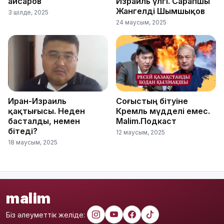
Қайсаров
Израиль үлгі. Сарапшы
Жангелді Шымшықов
3 шілде, 2025
24 маусым, 2025
Иран-Израиль
Соғыстың бітуіне
қақтығысы. Неден
Кремль мүдделі емес.
басталды, немен
Malim.Подкаст
бітеді?
12 маусым, 2025
18 маусым, 2025
malim
Біз әлеуметтік желіде: