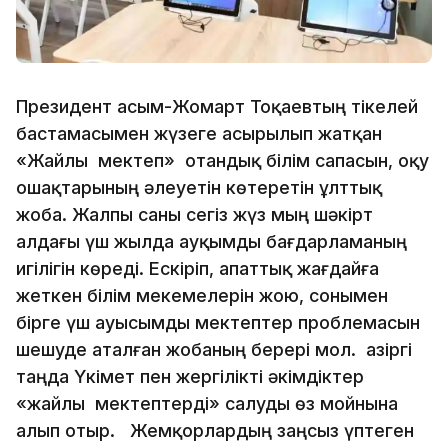
Президент Қасым-Жомарт Тоқаевтың тікелей
бастамасымен жүзеге асырылып жатқан
«Жайлы мектеп» отандық білім сапасын, оқу
ошақтарының әлеуетін көтеретін ұлттық
жоба. Жалпы саны сегіз жүз мың шәкірт
алдағы үш жылда ауқымды бағдарламаның
игілігін көреді. Ескіріп, апаттық жағдайға
жеткен білім мекемелерін жою, сонымен
бірге үш ауысымды мектептер проблемасын
шешуде аталған жобаның берері мол. Қазіргі
таңда Үкімет пен жергілікті әкімдіктер
«жайлы мектептерді» салуды өз мойнына
алып отыр. Жемқорлардың заңсыз үптеген