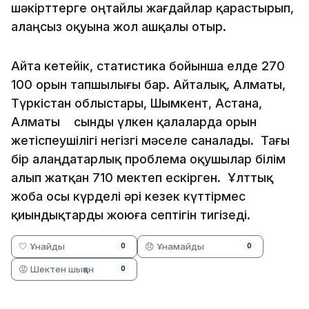
шәкірттерге оңтайлы жағдайлар қарастырып,
алаңсыз оқуына жол ашқалы отыр.
Айта кетейік, статистика бойынша елде 270
100 орын тапшылығы бар. Айталық, Алматы,
Түркістан облыстары, Шымкент, Астана,
Алматы сынды үлкен қалаларда орын
жетіспеушілігі негізгі мәселе саналады. Тағы
бір алаңдатарлық проблема оқушылар білім
алып жатқан 710 мектеп ескірген. Ұлттық
жоба осы күрделі әрі кезек күттірмес
қиындықтарды жоюға септігін тигізеді.
🤍 Ұнайды
😞 Ұнамайды
0
0
😡 Шектен шыққан
0