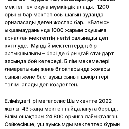
мектепте» оқуға мүмкіндік алады. 1200
орыны бар мектеп осы шағын ауданда
орналасады деген жоспар бар. «Батыс»
ықшамауданында 1000 жарым оқушыға
арналған мектептің негізі салынады деп
күтілуде. Мұндай мектептердің бір
артықшылығы – бәрі де бірыңғай стандарт
аясында бой көтереді. Білім мекемелері
ғимаратының жеке блоктарында жоғары
сынып және бастауыш сынып шәкірттері
тәлім алады деп көзделген.
Еліміздегі ірі мегаполис Шымкентте 2022
жылы 43 жаңа мектеп пайдалануға берілді.
Білім ошақтары 24 800 орынға лайықталған.
Сәйкесінше, үш ауысымды мектептер бұрын