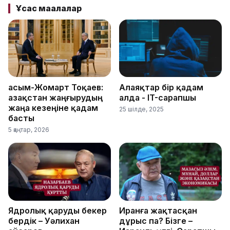
Ұқсас мақалалар
Қасым-Жомарт Тоқаев:
Алаяқтар бір қадам
Қазақстан жаңғырудың
алда - IT-сарапшы
жаңа кезеңіне қадам
25 шілде, 2025
басты
5 қаңтар, 2026
Ядролық қаруды бекер
Иранға жақтасқан
бердік – Уәлихан
дұрыс па? Бізге –