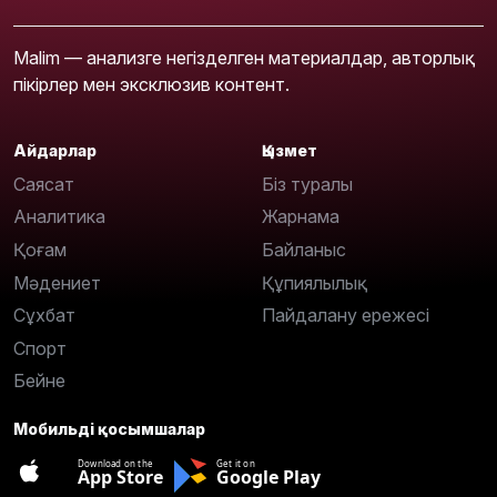
Malim — анализге негізделген материалдар, авторлық
пікірлер мен эксклюзив контент.
Айдарлар
Қызмет
Саясат
Біз туралы
Аналитика
Жарнама
Қоғам
Байланыс
Мәдениет
Құпиялылық
Сұхбат
Пайдалану ережесі
Спорт
Бейне
Мобильді қосымшалар
Download on the
Get it on
App Store
Google Play