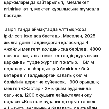
қаржылары да қайтарылып, мемлекет
игілігіне өтіп, мектеп құрылысына жұмсала
бастады.
Қазіргі таңда аймақтарда ұлттық жоба
іркіліссіз іске аса бастады. Мәселен, 2025
жылға дейін Талдықорған қаласында 4
«жайлы мектеп» қолданысқа беріледі. 4800
орынға шақталған мектептердің құрылысы
қарқынды түрде жүргізіліп жатыр. Білім
ордалары шаһардың қай бөлігінде бой
көтереді? Талдықорған қалалық білім
бөлімінің дерегіне сүйенсек, 900 орындық
мектеп «Жастар - 2» ықшам ауданында
салынса, 1200 оқушыға лайықталған оқу
ордасы «Көктал» ауданында орын теппек.
«Шығыс» ауданының балалары да «жайлы