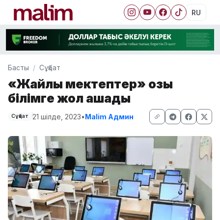
RU
Басты
Сұқбат
«Жайлы мектептер» озық
білімге жол ашады
21 шілде, 2023
•
Malim Админ
Сұқбат