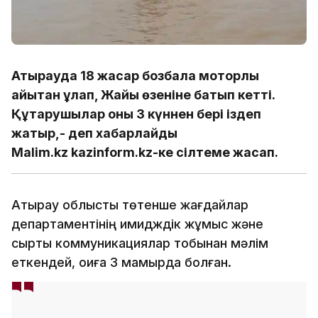
Атырауда 18 жасар бозбала моторлы
қайықтан құлап, Жайық өзеніне батып кетті.
Құтқарушылар оны 3 күннен бері іздеп
жатыр,- деп хабарлайды
Malim.kz kazinform.kz-ке сілтеме жасап.
Атырау облыстық төтенше жағдайлар
департаментінің имидждік жұмыс және
сыртқы коммуникациялар тобынан мәлім
еткендей, оқиға 3 мамырда болған.