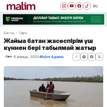
RU
Басты
Оқиға
Жайыққа батқан жасөспірім үш
күннен бері табылмай жатыр
6 мамыр, 2025
•
Malim Админ
Оқиға