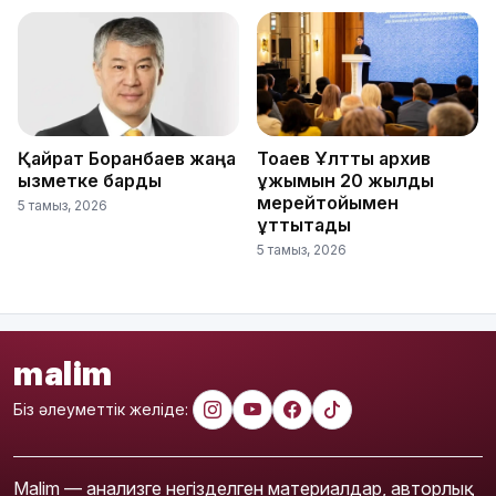
Қайрат Боранбаев жаңа
Тоқаев Ұлттық архив
қызметке барды
ұжымын 20 жылдық
мерейтойымен
5 тамыз, 2026
құттықтады
5 тамыз, 2026
malim
Біз әлеуметтік желіде:
Malim — анализге негізделген материалдар, авторлық