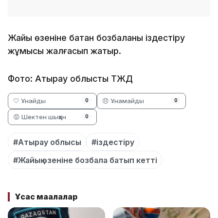
Жайық өзеніне батқан бозбаланы іздестіру
жұмысы жалғасып жатыр.
Фото: Атырау облыстық ТЖД
🤍 Ұнайды
😞 Ұнамайды
0
0
😡 Шектен шыққан
0
#Атырау облысы
#іздестіру
#Жайық өзеніне бозбала батып кетті
Ұқсас мақалалар