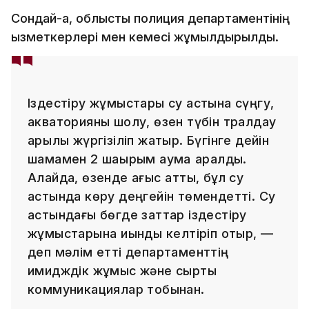
Сондай-ақ, облыстық полиция департаментінің
қызметкерлері мен кемесі жұмылдырылды.
Іздестіру жұмыстары су астына сүңгу,
акваторияны шолу, өзен түбін тралдау
арқылы жүргізіліп жатыр. Бүгінге дейін
шамамен 2 шақырым аумақ қаралды.
Алайда, өзенде ағыс қатты, бұл су
астында көру деңгейін төмендетті. Су
астындағы бөгде заттар іздестіру
жұмыстарына қиындық келтіріп отыр, —
деп мәлім етті департаменттің
имидждік жұмыс және сыртқы
коммуникациялар тобынан.