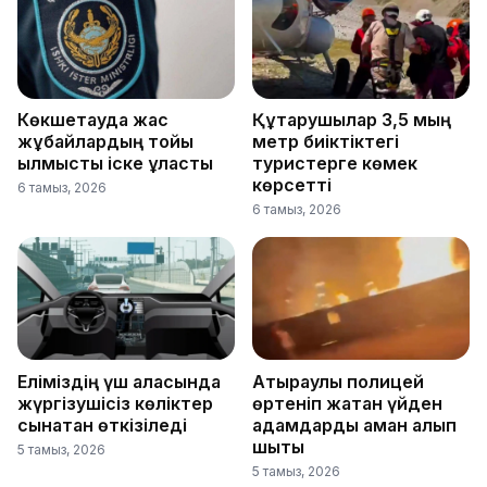
Көкшетауда жас
Құтқарушылар 3,5 мың
жұбайлардың тойы
метр биіктіктегі
қылмыстық іске ұласты
туристерге көмек
көрсетті
6 тамыз, 2026
6 тамыз, 2026
Еліміздің үш қаласында
Атыраулық полицей
жүргізушісіз көліктер
өртеніп жатқан үйден
сынақтан өткізіледі
адамдарды аман алып
шықты
5 тамыз, 2026
5 тамыз, 2026