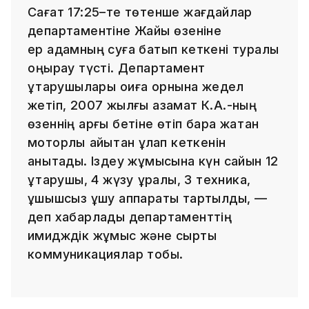
Сағат 17:25–те төтенше жағдайлар
департаментіне Жайық өзеніне
ер адамның суға батып кеткені туралы
қоңырау түсті. Департамент
құтқарушылары оқиға орнына жедел
жетіп, 2007 жылғы азамат К.А.-ның
өзеннің арғы бетіне өтіп бара жатқан
моторлы қайықтан құлап кеткенін
анықтады. Іздеу жұмысына күн сайын 12
құтқарушы, 4 жүзу құралы, 3 техника,
ұшқышсыз ұшу аппараты тартылды, —
деп хабарлады департаменттің
имидждік жұмыс және сыртқы
коммуникациялар тобы.