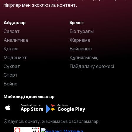
пікірлер мен эксклюзив контент.
Айдарлар
Қызмет
Саясат
Біз туралы
Аналитика
Жарнама
Қоғам
Байланыс
Мәдениет
Құпиялылық
Сұхбат
Пайдалану ережесі
Спорт
Бейне
Мобильді қосымшалар
Download on the
Get it on
App Store
Google Play
Қауіпсіз орнату, жарнамасыз хабарламалар.