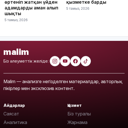
өртеніп жатқан үйден
қызметке барды
адамдарды аман алып
5 тамыз, 2026
шықты
5 тамыз, 2026
malim
Біз әлеуметтік желіде:
Malim — анализге негізделген материалдар, авторлық
пікірлер мен эксклюзив контент.
Айдарлар
Қызмет
Саясат
Біз туралы
Аналитика
Жарнама