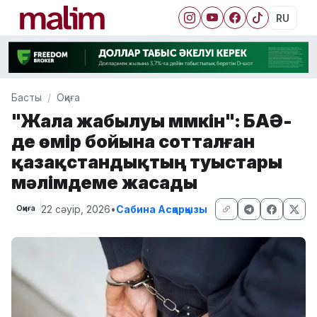
RU
Басты
Оқиға
"Жала жабылуы мүмкін": БАӘ-
де өмір бойына сотталған
қазақстандықтың туыстары
мәлімдеме жасады
22 сәуір, 2026
•
Сабина Асқарқызы
Оқиға