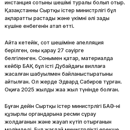
инстанция сотының шешімі туралы болып отыр.
Қазақстанның Сыртқы істер министрлігі бұл
ақпаратты растады және үкімнің әлі заңды
күшіне енбегенін атап өтті.
Айта кетейік, сот шешіміне апелляция
берілген, оны қарау 27 сәуірге
белгіленген. Сонымен қатар, материалда
кейбір БАҚ бұл істі Дубайдағы виллаға
жасалған шабуылмен байланыстыратыны
айтылған. Ол жерде Эдвард Сабиров тұрған.
Оқиға 2025 жылдың жаңа жыл түнінде болған.
Бұған дейін Сыртқы істер министрлігі БАӘ-нің
құзырлы органдарына ресми сұрау
жолдағанын және жауап күтіп отырғанын
мәлімдеді. Бұл жағдай министрліктің ерекше