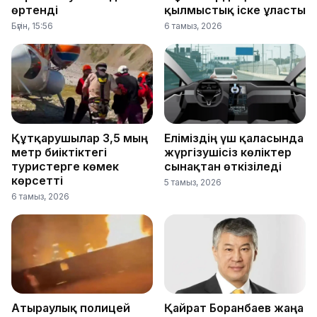
өртенді
қылмыстық іске ұласты
Бүгін, 15:56
6 тамыз, 2026
Құтқарушылар 3,5 мың
Еліміздің үш қаласында
метр биіктіктегі
жүргізушісіз көліктер
туристерге көмек
сынақтан өткізіледі
көрсетті
5 тамыз, 2026
6 тамыз, 2026
Атыраулық полицей
Қайрат Боранбаев жаңа