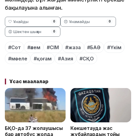
бақылауына алынған.
🤍 Ұнайды
😞 Ұнамайды
0
0
😡 Шектен шыққан
0
#Сот
#әлем
#СІМ
#жаза
#БАӘ
#Үкім
#мәселе
#қоғам
#Азия
#СҚО
Ұқсас мақалалар
БҚО-да 37 жолаушысы
Көкшетауда жас
бар автобус жолда
жұбайлардың тойы