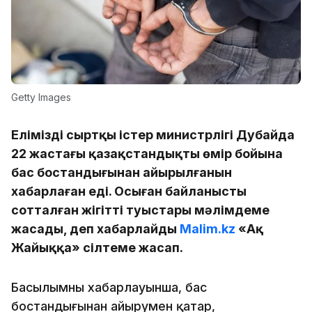
Getty Images
Еліміздің сыртқы істер министрлігі Дубайда
22 жастағы қазақстандықтың өмір бойына
бас бостандығынан айырылғанын
хабарлаған еді. Осыған байланысты
сотталған жігіттің туыстары мәлімдеме
жасады, деп хабарлайды
Malim.kz
«Ақ
Жайыққа» сілтеме жасап.
Басылымның хабарлауынша, бас
бостандығынан айырумен қатар,