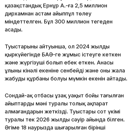
қазақстандық Ернұр А.-ға 2,5 миллион
дирхамнан астам айыппұл төлеу
міндеттелген. Бұл 300 миллион теңгеден
асады.
Туыстарының айтуынша, ол 2024 жылдың
қыркүйегінде БАӘ-ге жұмыс істеуге кеткен
және жүргізуші болып еңбек еткен. Анасы
ұлының кінәлі екеніне сенбейді және оның жала
жабудың құрбаны болуы мүмкін екенін айтады.
Сондай-ақ отбасы ұзақ уақыт бойы тағылған
айыптардың мәні туралы толық ақпарат
алмағандарын жеткізді. Туыстары сот үкімі
туралы тек 2026 жылдың сәуір айында білген.
Әңгіме 18 наурызда шығарылған бірінші