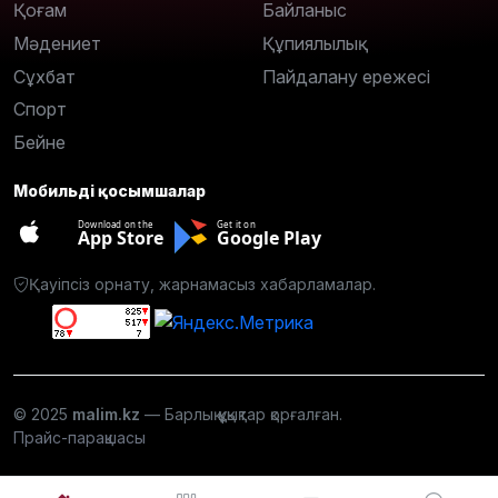
Қоғам
Байланыс
Мәдениет
Құпиялылық
Сұхбат
Пайдалану ережесі
Спорт
Бейне
Мобильді қосымшалар
Download on the
Get it on
App Store
Google Play
Қауіпсіз орнату, жарнамасыз хабарламалар.
© 2025
malim.kz
— Барлық құқықтар қорғалған.
Прайс-парақшасы