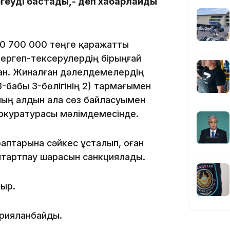
ргеуді бастады,- деп хабарлайды
10 700 000 теңге қаражатты
16:34
ергеп-тексерулердің бірыңғай
ған. Жиналған дәлелдемелердің
33-бабы 3-бөлігінің 2) тармағымен
ың алдын ала сөз байласуымен
окуратурасы мәлімдемесінде.
16:33
-баптарына сәйкес ұсталып, оған
ұлтартпау шарасын санкциялады.
тыр.
16:01
арияланбайды.