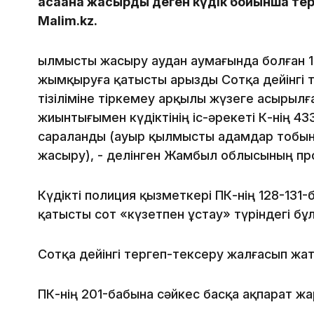
қасақана жасырды деген күдік бойынша те
Malim.kz.
Қылмысты жасыру аудан аумағында болған 
жымқыруға қатысты арызды Сотқа дейінгі т
тізіліміне тіркемеу арқылы жүзеге асырыл
жиынтығымен күдіктінің іс-әрекеті ҚК-нің 4
сараланды (ауыр қылмысты адамдар тобын
жасыру), - делінген Жамбыл облысының пр
Күдікті полиция қызметкері ҚПК-нің 128-131
қатысты сот «күзетпен ұстау» түріндегі б
Сотқа дейінгі тергеп-тексеру жалғасып жа
ҚПК-нің 201-бабына сәйкес басқа ақпарат ж