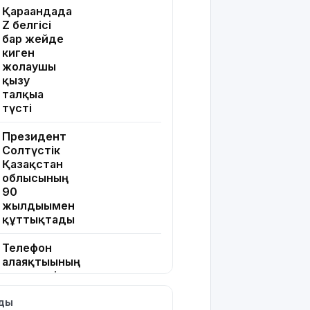
Қарағандада
Z белгісі
бар жейде
киген
жолаушы
қызу
талқыға
түсті
Президент
Солтүстік
Қазақстан
облысының
90
жылдығымен
құттықтады
Телефон
алаяқтығының
жаңа түрі
туралы
лды
ескерту