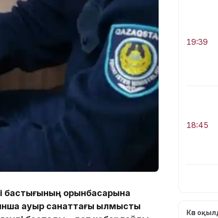
19:39
18:45
мі бастығының орынбасарына
17:34
йынша ауыр санаттағы қылмысты
Көп оқы