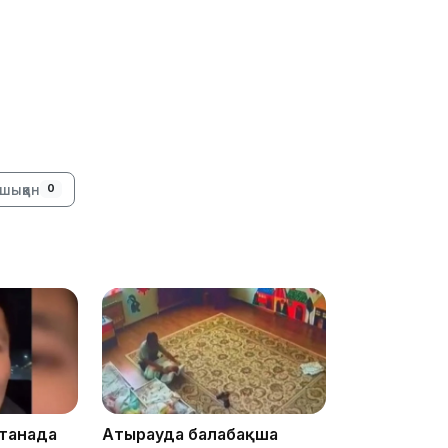
15:33
15:04
шыққан
0
14:10
станада
Атырауда балабақша