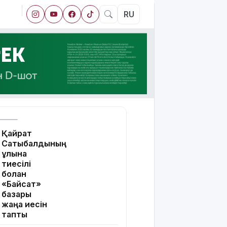
RU
Қайрат
Сатыбалдының
ұлына
тиесілі
болған
«Байсат»
базары
жаңа иесін
тапты