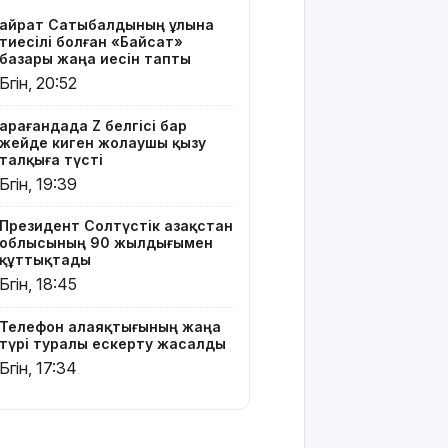
жасалды
Қайрат Сатыбалдының ұлына
тиесілі болған «Байсат»
Қазақстандағы
базары жаңа иесін тапты
ең қымбат
Бүгін, 20:52
мамандықтар
– 2026: оқу
Қарағандада Z белгісі бар
ақысы
жейде киген жолаушы қызу
қанша?
талқыға түсті
Бүгін, 19:39
Ұлдана
Мырзуанға
Президент Солтүстік Қазақстан
қатысты іс
облысының 90 жылдығымен
сотқа
құттықтады
жолданды
Бүгін, 18:45
Аптаптан
Телефон алаяқтығының жаңа
қашқандар:
түрі туралы ескерту жасалды
«Жел
Бүгін, 17:34
үңгірі»
хитке
айналды