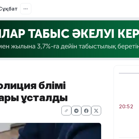
Сұқбат
иция бөлімі
ары ұсталды
20:52