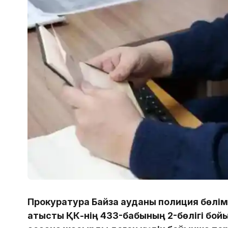
Прокуратура Байзақ ауданы полиция бөлі
қатысты ҚК-нің 433-бабының 2-бөлігі бо