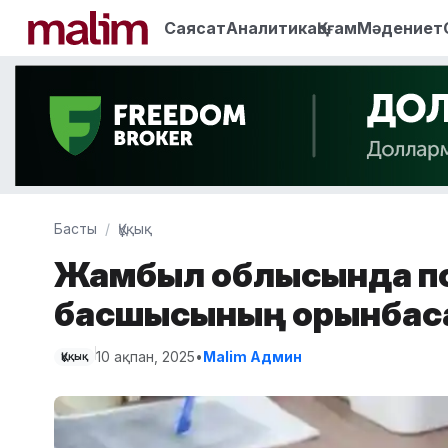
Саясат
Аналитика
Қоғам
Мәдениет
Басты
Құқық
Жамбыл облысында пол
басшысының орынбас
10 ақпан, 2025
•
Malim Админ
Құқық