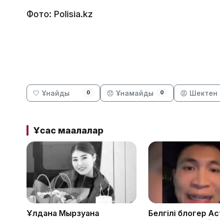
Фото: Polisia.kz
🤍 Ұнайды
😞 Ұнамайды
😡 Шектен 
0
0
Ұқсас мақалалар
Ұлдана Мырзуанға
Белгілі блогер А