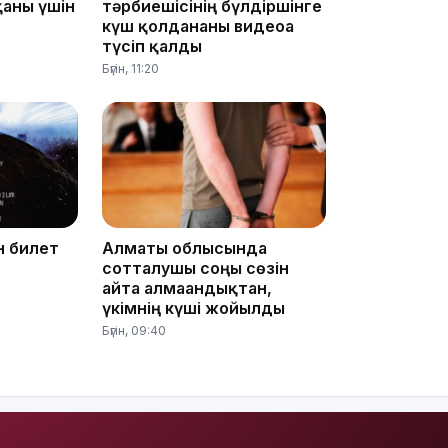
қаны үшін
тәрбиешісінің бүлдіршінге
күш қолданғаны видеоға
түсіп қалды
Бүгін, 11:20
13:14
н билет
Алматы облысында
сотталушы соңғы сөзін
айта алмағандықтан,
үкімнің күші жойылды
13:08
Бүгін, 09:40