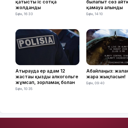
қатысты іс сотқа
былапыт сөз айт
жолданды
қамауға алынды
Бүгін, 16:33
Бүгін, 14:10
Атырауда ер адам 12
Абайлаңыз: жалға
жастағы қызды алкогольге
жарға жықпасын!
жұмсап, зорламақ болған
Бүгін, 09:40
Бүгін, 10:35