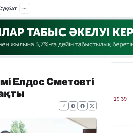
Сұқбат
і Елдос Сметовтің
тақты
19:39