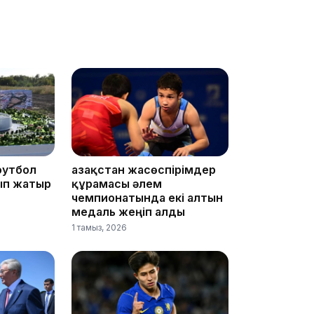
13:08
футбол
Қазақстан жасөспірімдер
12:35
ып жатыр
құрамасы әлем
чемпионатында екі алтын
медаль жеңіп алды
1 тамыз, 2026
12:17