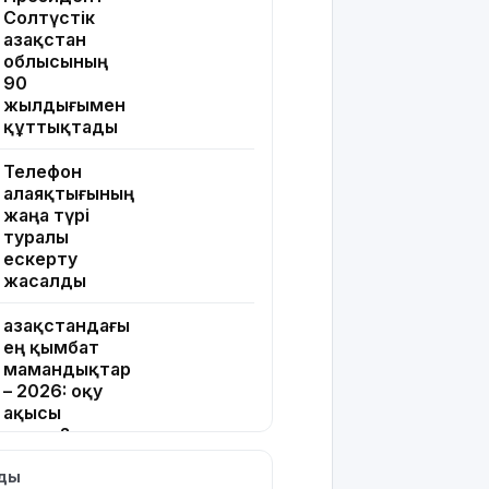
Солтүстік
Қазақстан
облысының
90
жылдығымен
құттықтады
Телефон
алаяқтығының
жаңа түрі
туралы
ескерту
жасалды
Қазақстандағы
ең қымбат
мамандықтар
– 2026: оқу
ақысы
қанша?
лды
Ұлдана