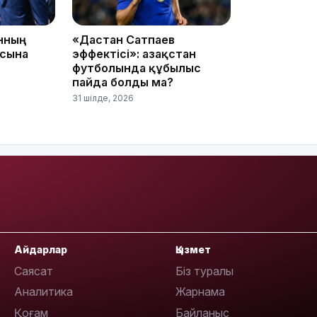
анның
«Дастан Сатпаев
асына
эффектісі»: Қазақстан
футболында құбылыс
пайда болды ма?
11:23
31 шілде, 2026
11:20
Айдарлар
Қызмет
Саясат
Біз туралы
Аналитика
Жарнама
Қоғам
Байланыс