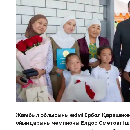
Жамбыл облысының әкімі Ербол Қарашөке
ойындарының чемпионы Елдос Сметовтің ш