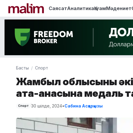
Саясат
Аналитика
Қоғам
Мәдениет
Басты
Спорт
Жамбыл облысының әкім
ата-анасына медаль 
30 шілде, 2024
•
Сабина Асқарқызы
Спорт