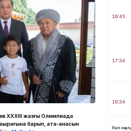
18:45
17:34
16:34
ев ХХХІІІ жазғы Олимпиада
аңырағына барып, ата-анасын
Көп оқы