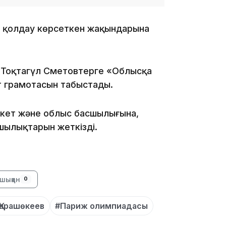
, қолдау көрсеткен жақындарына
14:10
 Тоқтагүл Сметовтерге «Облысқа
мет грамотасын табыстады.
екет және облыс басшылығына,
шылықтарын жеткізді.
шыққан
0
13:14
Қарашөкеев
#Париж олимпиадасы