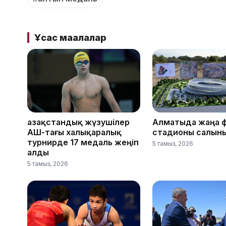
Ұқсас мақалалар
Қазақстандық жүзушілер
Алматыда жаңа 
АҚШ-тағы халықаралық
стадионы салын
турнирде 17 медаль жеңіп
5 тамыз, 2026
алды
5 тамыз, 2026