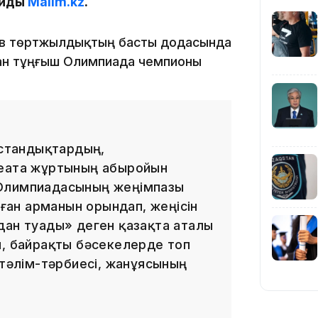
айды
Malim.kz
.
16:33
етов төртжылдықтың басты додасында
дан тұңғыш Олимпиада чемпионы
16:01
қстандықтардың,
иеата жұртының абыройын
 Олимпиадасының жеңімпазы
ан арманын орындап, жеңісін
15:33
дан туады» деген қазақта аталы
п, байрақты бәсекелерде топ
 тәлім-тәрбиесі, жанұясының
15:04