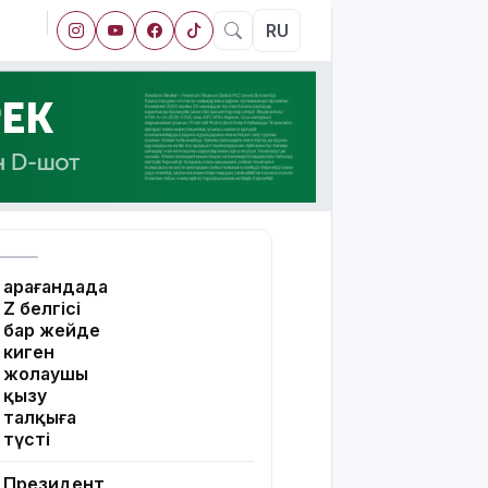
RU
Қарағандада
Z белгісі
бар жейде
киген
жолаушы
қызу
талқыға
түсті
Президент