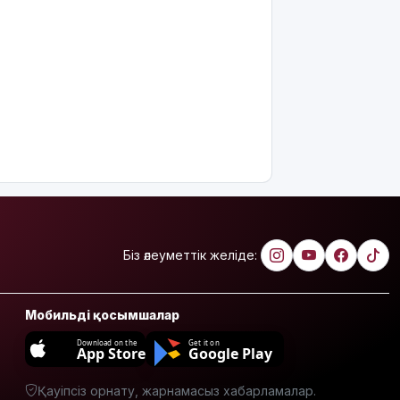
көшеде
төгіп
жатыр
Қытай
экспорты
болжамдағыдай
болмады
Атырауда
балабақша
тәрбиешісінің
бүлдіршінге
күш
Біз әлеуметтік желіде:
қолданғаны
видеоға
түсіп
Мобильді қосымшалар
қалды
Download on the
Get it on
App Store
Google Play
Ғалымдар
"ми
дамуына
Қауіпсіз орнату, жарнамасыз хабарламалар.