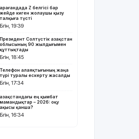
Мырзуанға
Қарағандада Z белгісі бар
қатысты іс
жейде киген жолаушы қызу
сотқа
талқыға түсті
жолданды
Бүгін, 19:39
Аптаптан
Президент Солтүстік Қазақстан
қашқандар:
облысының 90 жылдығымен
«Жел
құттықтады
үңгірі»
Бүгін, 18:45
хитке
айналды
Телефон алаяқтығының жаңа
түрі туралы ескерту жасалды
Жасанды
Бүгін, 17:34
интеллектіні
өшіруге
Қазақстандағы ең қымбат
міндеттейтін
мамандықтар – 2026: оқу
болып
ақысы қанша?
жатыр
Бүгін, 16:34
Грант
иегерлерінің
тізімі