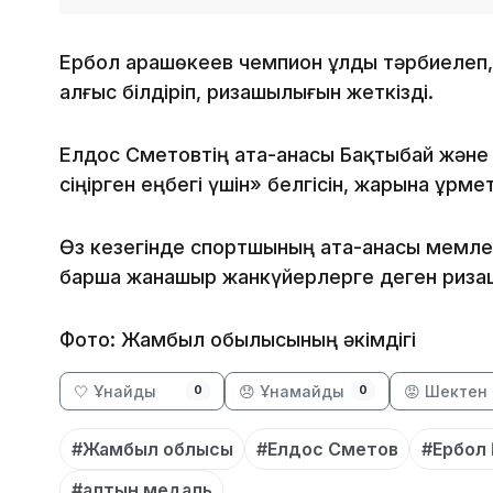
Ербол Қарашөкеев чемпион ұлды тәрбиелеп
алғыс білдіріп, ризашылығын жеткізді.
Елдос Сметовтің ата-анасы Бақтыбай және
сіңірген еңбегі үшін» белгісін, жарына Құр
Өз кезегінде спортшының ата-анасы мемл
барша жанашыр жанкүйерлерге деген риза
Фото: Жамбыл обылысының әкімдігі
🤍 Ұнайды
😞 Ұнамайды
😡 Шектен 
0
0
#Жамбыл облысы
#Елдос Сметов
#Ербол 
#алтын медаль