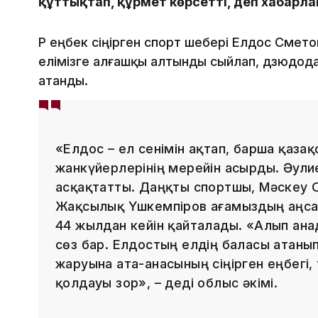
құттықтап, құрмет көрсетті, деп хабарл
ҚР еңбек сіңірген спорт шебері Елдос См
елімізге алғашқы алтынды сыйлап, дзюдо
атанды.
«Елдос – ел сенімін ақтап, барша қаза
жанкүйерлерінің мерейін асырды. Әул
асқақтатты. Даңқты спортшы, Мәскеу
Жақсылық Үшкемпіров ағамыздың аңсағ
44 жылдан кейін қайталады. «Алып ана
сөз бар. Елдостың елдің баласы атаны
жаруына ата-анасының сіңірген еңбегі,
қолдауы зор», – деді облыс әкімі.