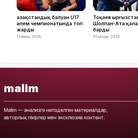
Қазақстандық балуан U17
Тоқаев Қырғызст
әлем чемпионатында топ
Шолпан-Ата қал
жарды
барды
1 тамыз, 2026
31 шілде, 2026
malim
Malim — анализге негізделген материалдар,
авторлық пікірлер мен эксклюзив контент.